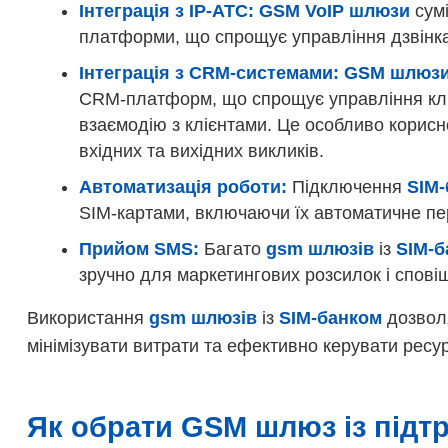
Інтеграція з IP-АТС:
GSM VoIP шлюзи
сумі
платформи, що спрощує управління дзвінк
Інтеграція з CRM-системами:
GSM шлюз
CRM-платформ, що спрощує управління кліє
взаємодію з клієнтами. Це особливо корисно
вхідних та вихідних викликів.
Автоматизація роботи:
Підключення
SIM-
SIM-картами, включаючи їх автоматичне п
Прийом SMS:
Багато
gsm шлюзів
із
SIM-б
зручно для маркетингових розсилок і спові
Використання
gsm шлюзів
із
SIM-банком
дозволя
мінімізувати витрати та ефективно керувати ресу
Як обрати GSM шлюз із підт