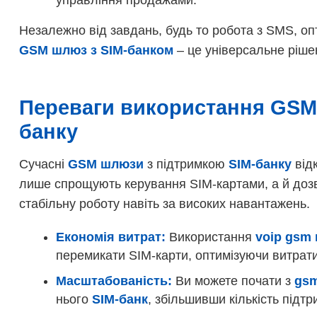
управління продажами.
Незалежно від завдань, будь то робота з SMS, оп
GSM шлюз з SIM-банком
– це універсальне рішен
Переваги використання GSM 
банку
Сучасні
GSM шлюзи
з підтримкою
SIM-банку
відк
лише спрощують керування SIM-картами, а й дозв
стабільну роботу навіть за високих навантажень.
Економія витрат:
Використання
voip gsm
перемикати SIM-карти, оптимізуючи витрати
Масштабованість:
Ви можете почати з
gs
нього
SIM-банк
, збільшивши кількість підт