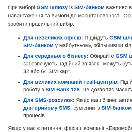
При виборі
GSM шлюзу
із
SIM-банком
важливо вр
навантаження та вимоги до масштабованості. Ось
зробити правильний вибір:
Для невеликих офісів:
Підійдуть
GSM шл
SIM-банком
у майбутньому, збільшивши кіль
Для середнього бізнесу:
Обирайте
GSM ш
забезпечують надійний зв’язок і можуть бут
32 або 64 SIM-карт.
Для великих компаній і call-центрів:
Підій
роботу з
SIM Bank 128
. Це дозволяє масшта
Для SMS-розсилок:
Якщо ваш бізнес актив
для прийому SMS
, сумісний із
SIM-банком
процесів.
Якщо у вас є питання, фахівці компанії «Евромо