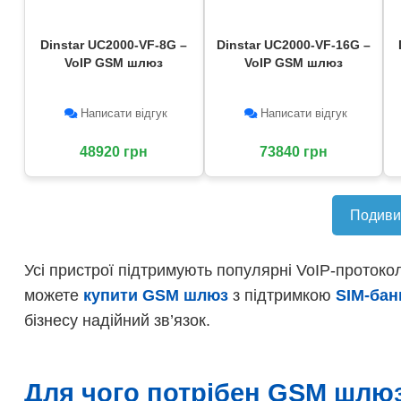
Dinstar UC2000-VF-8G –
Dinstar UC2000-VF-16G –
VoIP GSM шлюз
VoIP GSM шлюз
Написати відгук
Написати відгук
48920 грн
73840 грн
Подивит
Усі пристрої підтримують популярні VoIP-проток
можете
купити GSM шлюз
з підтримкою
SIM-бан
бізнесу надійний зв’язок.
Для чого потрібен GSM шлюз