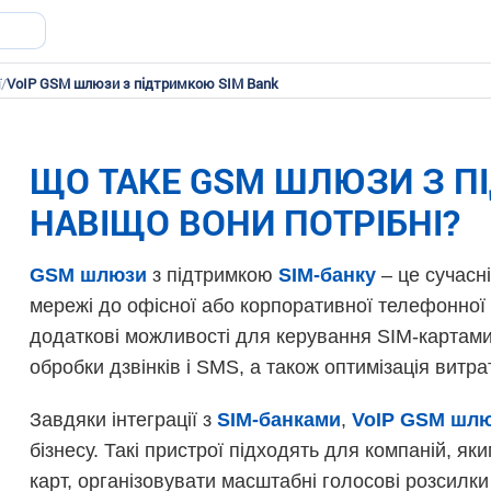
ї
/
VoIP GSM шлюзи з підтримкою SIM Bank
ЩО ТАКЕ GSM ШЛЮЗИ З ПІ
НАВІЩО ВОНИ ПОТРІБНІ?
GSM шлюзи
з підтримкою
SIM-банку
– це сучасні
мережі до офісної або корпоративної телефонної
додаткові можливості для керування SIM-картами,
обробки дзвінків і SMS, а також оптимізація витрат
Завдяки інтеграції з
SIM-банками
,
VoIP GSM шл
бізнесу. Такі пристрої підходять для компаній, я
карт, організовувати масштабні голосові розсилк