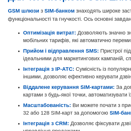
GSM шлюзи
з
SIM-банком
знаходять широке заст
функціональності та гнучкості. Ось основні завдан
Оптимізація витрат:
Дозволяють значно зн
мобільних тарифів, які автоматично перем
Прийом і відправлення SMS:
Пристрої під
ідеальними для маркетингових кампаній, с
Інтеграція з IP-АТС:
Сумісність із популяр
іншими, дозволяє ефективно керувати дзві
Віддалене керування SIM-картами:
За до
картами з будь-якої точки, автоматизувати
Масштабованість:
Ви можете почати з прис
32 або 128 SIM-карт за допомогою
SIM-бан
Інтеграція з CRM:
Дозволяє фіксувати дзвін