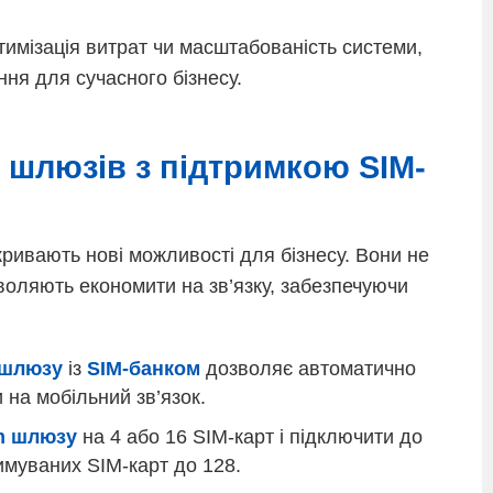
тимізація витрат чи масштабованість системи,
ня для сучасного бізнесу.
шлюзів з підтримкою SIM-
ривають нові можливості для бізнесу. Вони не
оляють економити на зв’язку, забезпечуючи
 шлюзу
із
SIM-банком
дозволяє автоматично
 на мобільний зв’язок.
m шлюзу
на 4 або 16 SIM-карт і підключити до
римуваних SIM-карт до 128.