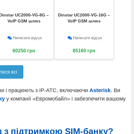
Dinstar UC2000-VG-8G –
Dinstar UC2000-VG-16G –
VoIP GSM шлюз
VoIP GSM шлюз
Написати відгук
Написати відгук
60250 грн
85160 грн
ися всі
оли і працюють з IP-АТС, включаючи
Asterisk
. Ви
ку
у компанії «Евромобайл» і забезпечити вашому
 з підтримкою SIM-банку?