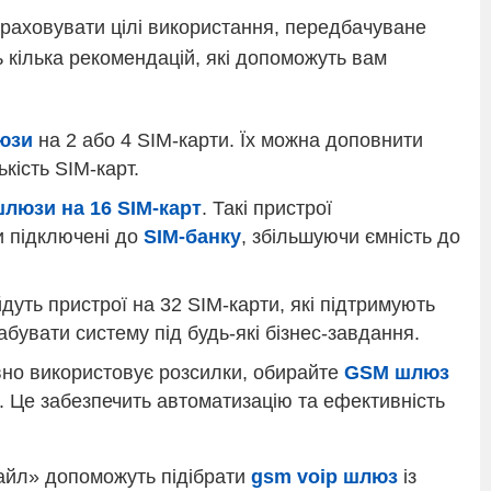
аховувати цілі використання, передбачуване
 кілька рекомендацій, які допоможуть вам
юзи
на 2 або 4 SIM-карти. Їх можна доповнити
кість SIM-карт.
люзи на 16 SIM-карт
. Такі пристрої
и підключені до
SIM-банку
, збільшуючи ємність до
дуть пристрої на 32 SIM-карти, які підтримують
бувати систему під будь-які бізнес-завдання.
но використовує розсилки, обирайте
GSM шлюз
. Це забезпечить автоматизацію та ефективність
байл» допоможуть підібрати
gsm voip шлюз
із