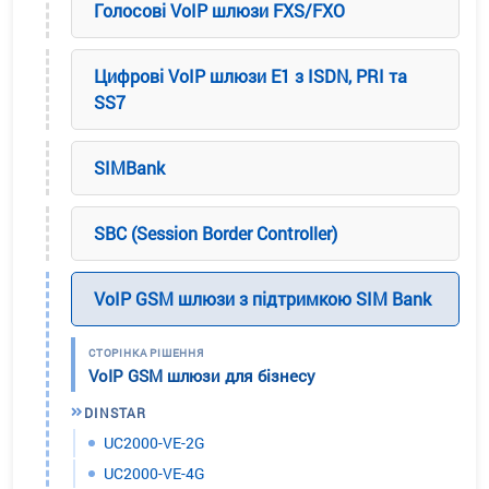
Голосові VoIP шлюзи FXS/FXO
Цифрові VoIP шлюзи E1 з ISDN, PRI та
SS7
SIMBank
SBC (Session Border Controller)
VoIP GSM шлюзи з підтримкою SIM Bank
СТОРІНКА РІШЕННЯ
VoIP GSM шлюзи для бізнесу
DINSTAR
UC2000-VE-2G
UC2000-VE-4G