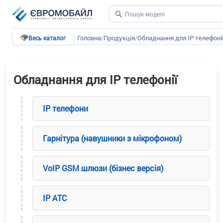
Головна
/
Продукція
/
Обладнання для IP телефоні
Весь каталог
Обладнання для IP телефонії
IP телефони
Гарнітура (навушники з мікрофоном)
VoIP GSM шлюзи (бізнес версія)
IP ATC