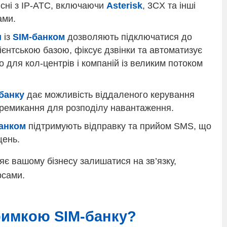
сні з IP-АТС, включаючи
Asterisk
, 3CX та інші
ами.
и
із
SIM-банком
дозволяють підключатися до
нтською базою, фіксує дзвінки та автоматизує
 для кол-центрів і компаній із великим потоком
банку
дає можливість віддаленого керування
еремикання для розподілу навантаження.
анком
підтримують відправку та прийом SMS, що
щень.
є вашому бізнесу залишатися на зв’язку,
рсами.
римкою SIM-банку?