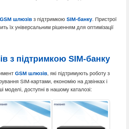
GSM шлюзів
з підтримкою
SIM-банку
. Пристрої
ить їх універсальним рішенням для оптимізації
в з підтримкою SIM-банку
тимент
GSM шлюзів
, які підтримують роботу з
ерування SIM-картами, економію на дзвінках і
ші моделі, доступні в нашому каталозі: