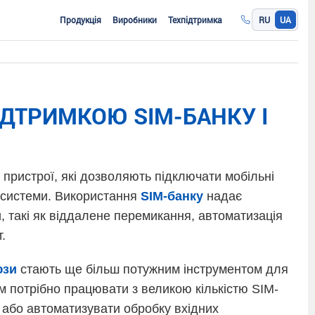
Продукція
Виробники
Техпідтримка
RU
UA
ДТРИМКОЮ SIM-БАНКУ І
 пристрої, які дозволяють підключати мобільні
 системи. Використання
SIM-банку
надає
 такі як віддалене перемикання, автоматизація
.
юзи
стають ще більш потужним інструментом для
ким потрібно працювати з великою кількістю SIM-
и або автоматизувати обробку вхідних