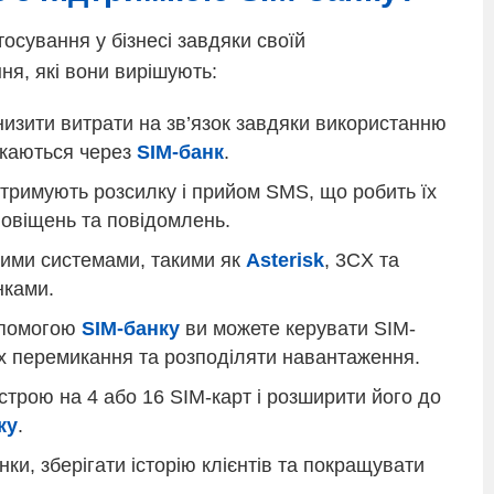
осування у бізнесі завдяки своїй
ня, які вони вирішують:
изити витрати на зв’язок завдяки використанню
икаються через
SIM-банк
.
тримують розсилку і прийом SMS, що робить їх
повіщень та повідомлень.
ними системами, такими як
Asterisk
, 3CX та
нками.
помогою
SIM-банку
ви можете керувати SIM-
 їх перемикання та розподіляти навантаження.
трою на 4 або 16 SIM-карт і розширити його до
ку
.
ки, зберігати історію клієнтів та покращувати