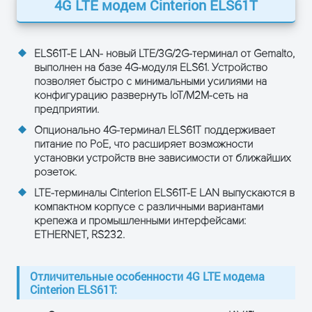
Одновременный запуск
4G LTE модем Cinterion ELS61T
нескольких приложений
18 МБ RAM и 31 МБ Flash
ELS61T-E LAN
- новый LTE/3G/2G-терминал от Gemalto,
Питание, В
8…30
выполнен на базе 4G-модуля ELS61. Устройство
Поддержка PoE (опция)
позволяет быстро с минимальными усилиями на
конфигурацию развернуть IoT/M2M-сеть на
Интернет-
TCP/UDP сервер/клиент, DNS,
предприятии.
сервисы
Ping, FTP клиент, HTTP клиент
Опционально 4G-терминал ELS61T поддерживает
Интерфейсы
GSM/WCDMA-антенна: SMA (f)
питание по PoE, что расширяет возможности
LTE-антенна: разнесённая, SMA
установки устройств вне зависимости от ближайших
ETHERNET-интерфейс (NAPT)
розеток.
20-конт. разъём (Weidmüller):
GPIO, питание, SPI, I²C
LTE-терминалы Cinterion ELS61T-E LAN выпускаются в
Считыватель miniSIM-карты,
компактном корпусе с различными вариантами
1,8В и 3,0В
крепежа и промышленными интерфейсами:
Встроенный MIM-чип — опция
ETHERNET, RS232.
2 индикатора LED для
отображения статуса работы
Высокоскоростной
Отличительные особенности 4G LTE модема
последовательный интерфейс
Cinterion ELS61T:
ASC0
Разъём питания: Western jack, 6