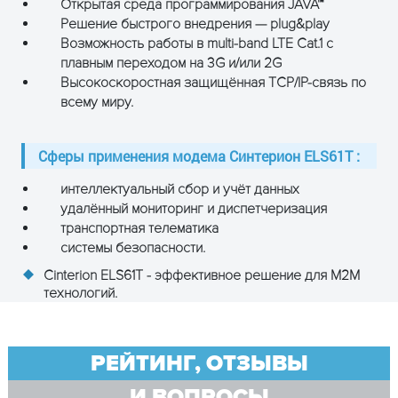
Открытая среда программирования JAVA™
контактов
Решение быстрого внедрения — plug&play
RS232-интерфейс: V.24/V.28, до
Возможность работы в multi-band LTE Cat.1 с
920 кбит/с,
плавным переходом на 3G и/или 2G
автоопределение скорости (D-
Высокоскоростная защищённая TCP/IP-связь по
sub 9 контактов, f)
всему миру.
Диапазон
-30°C…+ 65°C
рабочих
температур
Сферы применения модема Синтерион ELS61T :
Размеры, мм
интеллектуальный сбор и учёт данных
115 x 86 x 26 (включая
коннекторы)
удалённый мониторинг и диспетчеризация
транспортная телематика
Вес, г
130
системы безопасности.
Cinterion ELS61T - эффективное решение для M2M
технологий.
ОСТАВЬТЕ ЗАЯВКУ
и получите консультацию
РЕЙТИНГ, ОТЗЫВЫ
И ВОПРОСЫ