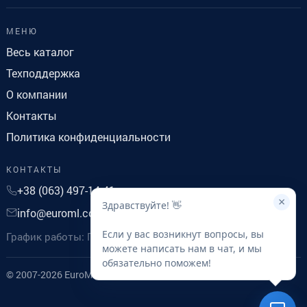
МЕНЮ
Весь каталог
Техподдержка
О компании
Контакты
Политика конфиденциальности
КОНТАКТЫ
+38 (063) 497-14-41
×
Здравствуйте! 👋
info@euroml.com.ua
Если у вас возникнут вопросы, вы
График работы: Понедельник-Пятница с 9 до 18
можете написать нам в чат, и мы
обязательно поможем!
© 2007-2026 EuroMobile. Все права защищены.