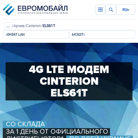
RU
...
/
Архив
/
Cinterion
/
ELS61T
‹
›
EHS6T LAN
MC52iT
4G LTE МОДЕМ
CINTERION
ELS61T
СО СКЛАДА
ЗА 1 ДЕНЬ ОТ ОФИЦИАЛЬНОГО