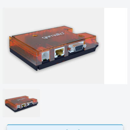
Технические характеристики
4G LTE модем Cinterion ELS61T
Частотный
LTE: 1, 3, 8, 20, 28,
диапазон, МГц
2G: 2 диапазона 900/1800
Скорость
LTE Cat. 1:
передачи
DL: до 10.3 Мбит/с, UL: до 5.2
данных
Мбит/с
HSPA+:
DL: до 7.2 Мбит/с, UL: до 5.76
Мбит/с
GSM: GPRS класс 12
DL: до 85.6 кбит/с, UL: до 85.6
кбит/с
JAVA™
Java™ ME
Защищённая передача данных
HTTPS/SSL
Многопоточность и
многозадачность