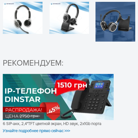
Grandstream
Zoom, Microsoft Teams, WebEx,
Поддерживаемые
IPVideoTalk, Grandstream
платформы
Wave, 3CX, Counterpath
Качество звука
HD Audio, стерео
Микрофон
С шумоподавлением
РЕКОМЕНДУЕМ:
Кнопки приема вызова,
Функции
ПОЛУЧИТЬ КОНСУЛЬТАЦИЮ
регулировки громкости,
управления
отключения звука
Индикатор
Есть
занятости
Одновременно до 2
Подключение к
устройствам
6 SIP-акк, 2,4''TFT цветной экран, HD звук, 2x1Gb порта
устройств
Узнайте подробнее прямо сейчас >>>