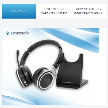
ТЕХНИЧЕСКИЕ
ДОКУМЕНТАЦИЯ и
ОПИСАНИЕ
ХАРАКТЕРИСТИКИ
ВИДЕОИНСТРУКЦИИ
Технические характеристики Bluetooth-
Техническая документация
гарнитуры
Grandstream GUV3050
Беспроводная Bluetooth-гарнитура
(наушники с микрофоном)
Grandstream GUV3050
:
Беспроводная Bluetooth-
Тип
гарнитура с
шумоподавлением
▹ Техническая спецификация Grandstream GUV3050 –
[РУС]
🔍
Bluetooth 5.0, USB-адаптер (в
Подключение
комплекте)
ОСТАВЬТЕ ЗАЯВКУ
ПК, ноутбуки, мобильные
и получите консультацию
Совместимость
устройства, IP-телефоны