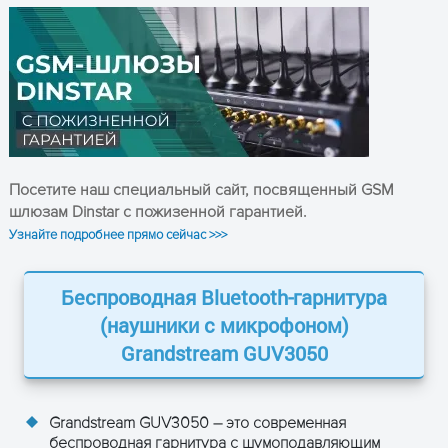
Зарядная станция (в
Питание
комплекте), встроенный
аккумулятор
До 12 часов в режиме
Время работы
разговора, до 150 часов в
режиме ожидания
Вес
125 г
Посетите наш специальный сайт, посвященный GSM
шлюзам Dinstar с пожизенной гарантией.
Гарантия
12 месяцев
Узнайте подробнее прямо сейчас >>>
Беспроводная Bluetooth-гарнитура
(наушники с микрофоном)
Grandstream GUV3050
ОСТАВЬТЕ ЗАЯВКУ
и получите консультацию
Grandstream GUV3050 – это современная
беспроводная гарнитура с шумоподавляющим