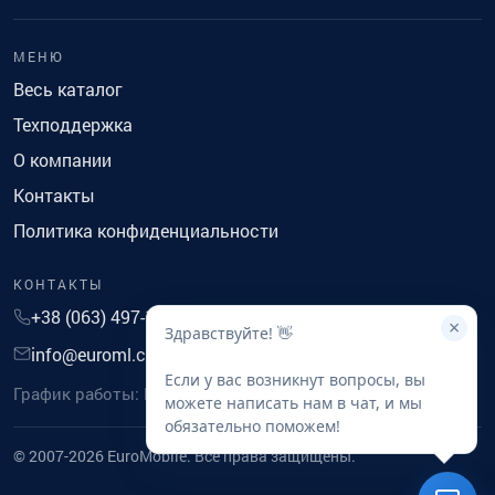
МЕНЮ
Весь каталог
Техподдержка
О компании
Контакты
Политика конфиденциальности
КОНТАКТЫ
+38 (063) 497-14-41
×
Здравствуйте! 👋
info@euroml.com.ua
Если у вас возникнут вопросы, вы
График работы: Понедельник-Пятница с 9 до 18
можете написать нам в чат, и мы
обязательно поможем!
© 2007-2026 EuroMobile. Все права защищены.