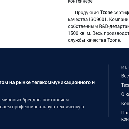
контейнере.
Продукция
Tzone
сертиф
качества ISO9001. Компания
собственным R&D-департам
1500 кв. м. Весь производ
службы качества Tzone.
МЕ
Вес
ытом на рынке телекоммуникационного и
Тех
О к
мировых брендов, поставляем
Ко
иваем профессиональную техническую
Пол
ко