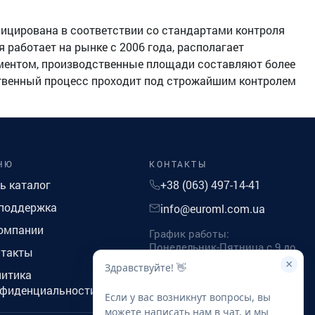
ицирована в соответствии со стандартами контроля
 работает на рынке с 2006 года, располагает
ентом, производственные площади составляют более
ственный процесс проходит под строжайшим контролем
НЮ
КОНТАКТЫ
ь каталог
+38 (063) 497-14-41
поддержка
info@euroml.com.ua
омпании
График работы:
Понедельник-Пятница с 9 до
нтакты
18
×
Здравствуйте! 👋
итика
нфиденциальности
Если у вас возникнут вопросы, вы
можете написать нам в чат, и мы