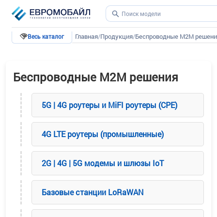
Главная
/
Продукция
/
Беспроводные М2М решени
Весь каталог
Беспроводные М2М решения
5G | 4G роутеры и MiFI роутеры (CPE)
4G LTE роутеры (промышленные)
2G | 4G | 5G модемы и шлюзы IoT
Базовые станции LoRaWAN