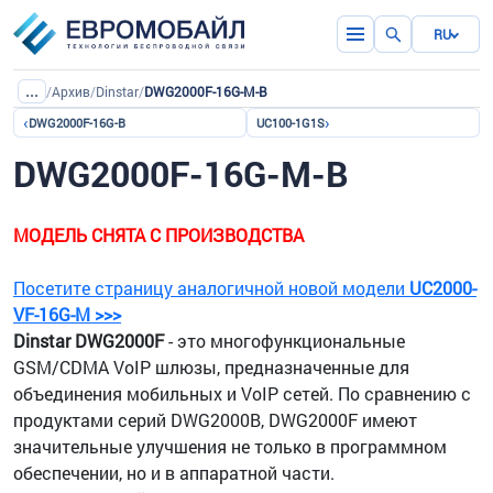
RU
...
/
Архив
/
Dinstar
/
DWG2000F-16G-M-B
‹
›
DWG2000F-16G-B
UC100-1G1S
DWG2000F-16G-M-B
МОДЕЛЬ СНЯТА С ПРОИЗВОДСТВА
Посетите страницу аналогичной новой модели
UC2000-
VF-16G-M >>>
Dinstar DWG2000F
- это многофункциональные
GSM/CDMA VoIP шлюзы, предназначенные для
объединения мобильных и VoIP сетей. По сравнению с
продуктами серий DWG2000B, DWG2000F имеют
значительные улучшения не только в программном
обеспечении, но и в аппаратной части.