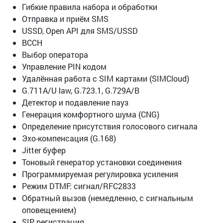
Гибкие правила набора и обработки
Отправка и приём SMS
USSD, Open API для SMS/USSD
BCCH
Выбор оператора
Управление PIN кодом
Удалённая работа с SIM картами (SIMCloud)
G.711A/U law, G.723.1, G.729A/B
Детектор и подавление пауз
Генерация комфортного шума (CNG)
Определение присутствия голосового сигнала
Эхо-компенсация (G.168)
Jitter буфер
Тоновый генератор установки соединения
Программируемая регулировка усиления
Режим DTMF: сигнал/RFC2833
Обратный вызов (немедленно, с сигнальным
оповещением)
SIP регистрация.