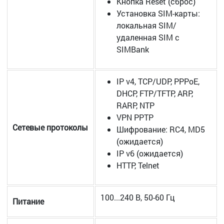
Кнопка Reset (сброс)
Установка SIM-карты:
локальная SIM/
удаленная SIM с
SIMBank
IP v4, TCP/UDP, PPPoE,
DHCP, FTP/TFTP, ARP,
RARP, NTP
VPN PPTP
Сетевые протоколы
Шифрование: RC4, MD5
(ожидается)
IP v6 (ожидается)
HTTP, Telnet
100...240 В, 50-60 Гц
Питание