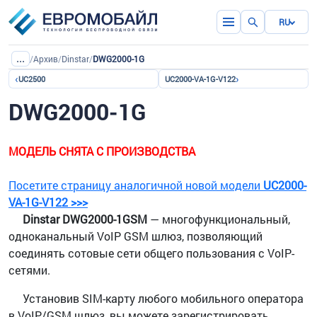
RU
...
/
Архив
/
Dinstar
/
DWG2000-1G
‹
›
UC2500
UC2000-VA-1G-V122
DWG2000-1G
МОДЕЛЬ СНЯТА С ПРОИЗВОДСТВА
Посетите страницу аналогичной новой модели
UC2000-
VA-1G-V122 >>>
Dinstar DWG2000-1GSM
— многофункциональный,
одноканальный VoIP GSM шлюз, позволяющий
соединять сотовые сети общего пользования с VoIP-
сетями.
Установив SIM-карту любого мобильного оператора
в VoIP/GSM шлюз, вы можете зарегистрировать