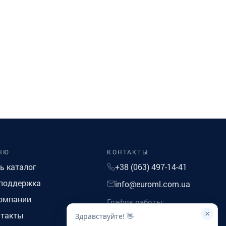
НЮ
КОНТАКТЫ
ь каталог
+38 (063) 497-14-41
поддержка
info@euroml.com.ua
омпании
График работы:
Понедельник-Пятница с 9 до
×
нтакты
Здравствуйте! 👋
18