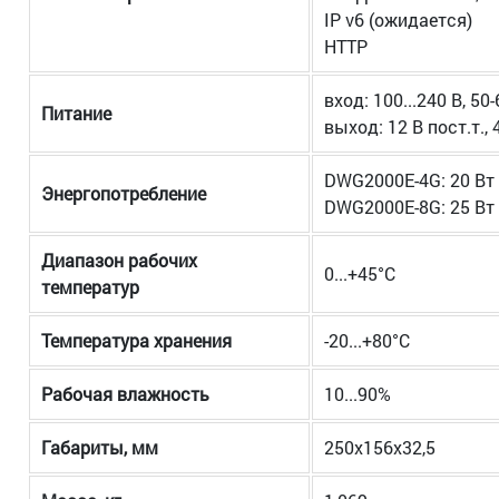
IP v6 (ожидается)
HTTP
вход: 100...240 В, 50
Питание
выход: 12 В пост.т., 
DWG2000E-4G: 20 Вт
Энергопотребление
DWG2000E-8G: 25 Вт
Диапазон рабочих
0...+45°С
температур
Температура хранения
-20...+80°С
Рабочая влажность
10...90%
Габариты, мм
250х156х32,5