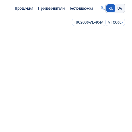
Продукция
Производители
Техподдержка
RU
UA
‹
›
UC2000-VE-4G-M
MTG600