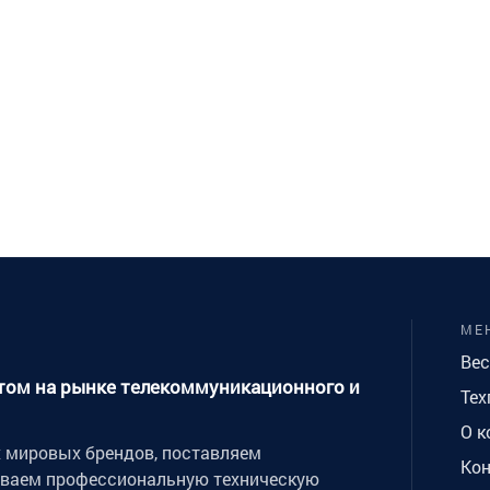
МЕ
Вес
ытом на рынке телекоммуникационного и
Тех
О к
мировых брендов, поставляем
Ко
иваем профессиональную техническую