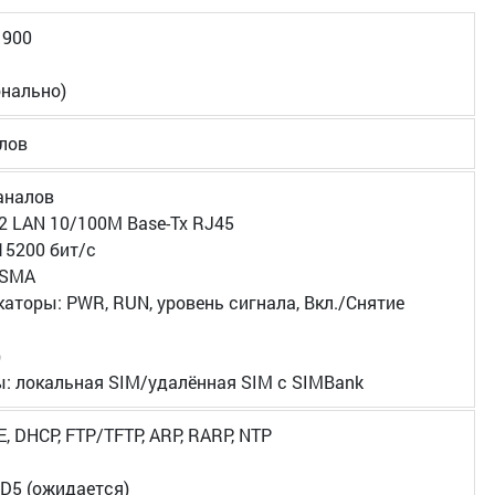
1900
нально)
лов
каналов
 2 LAN 10/100M Base-Tx RJ45
15200 бит/с
 SMA
аторы: PWR, RUN, уровень сигнала, Вкл./Снятие
)
ы: локальная SIM/удалённая SIM с SIMBank
E, DHCP, FTP/TFTP, ARP, RARP, NTP
D5 (ожидается)