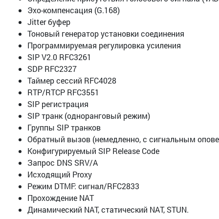
Эхо-компенсация (G.168)
Jitter буфер
Тоновый генератор установки соединения
Программируемая регулировка усиления
SIP V2.0 RFC3261
SDP RFC2327
Таймер сессий RFC4028
RTP/RTCP RFC3551
SIP регистрация
SIP транк (одноранговый режим)
Группы SIP транков
Обратный вызов (немедленно, с сигнальным опов
Конфигурируемый SIP Release Code
Запрос DNS SRV/A
Исходящий Proxy
Режим DTMF: сигнал/RFC2833
Прохождение NAT
Динамический NAT, статический NAT, STUN.