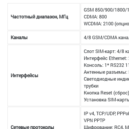
GSM 850/900/1800/
Частотный диапазон, МГц
CDMA: 800
WCDMA: 2100 (опцио
Каналы
4/8 GSM/CDMA кана
Слот SIM-карт: 4/8 
Интерфейс Ethernet:
Консоль: 1* RS232 1
Антенные разъемы:
Интерфейсы
Светодиодные индик
трубки
Кнопка Reset (сброс
Установка SIM-карт
IP v4, TCP/UDP, PPPo
VPN PPTP
Сетевые протоколы
Шифрование: RC4, M