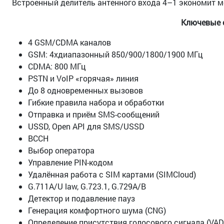
Встроенный делитель антенного входа 4–1 экономит м
Ключевые 
4 GSM/CDMA каналов
GSM: 4хдиапазонный 850/900/1800/1900 МГц
CDMA: 800 МГц
PSTN и VoIP «горячая» линия
До 8 одновременных вызовов
Гибкие правила набора и обработки
Отправка и приём SMS-сообщений
USSD, Open API для SMS/USSD
BCCH
Выбор оператора
Управление PIN-кодом
Удалённая работа с SIM картами (SIMCloud)
G.711A/U law, G.723.1, G.729A/B
Детектор и подавление пауз
Генерация комфортного шума (CNG)
Определение присутствия голосового сигнала (VAD