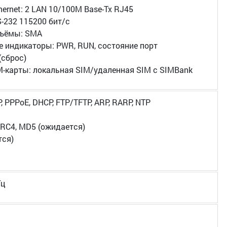
ernet: 2 LAN 10/100M Base-Tx RJ45
-232 115200 бит/с
зъёмы: SMA
 индикаторы: PWR, RUN, состояние порт
(сброс)
M-карты: локальная SIM/удаленная SIM с SIMBank
P, PPPoE, DHCP, FTP/TFTP, ARP, RARP, NTP
RC4, MD5 (ожидается)
тся)
 Гц