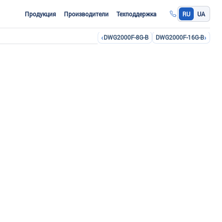
Продукция
Производители
Техподдержка
RU
UA
‹
›
DWG2000F-8G-B
DWG2000F-16G-B