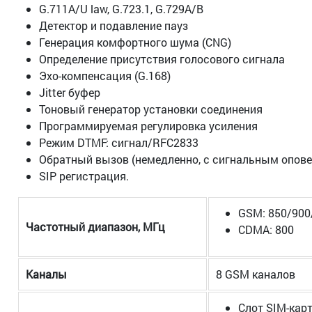
G.711A/U law, G.723.1, G.729A/B
Детектор и подавление пауз
Генерация комфортного шума (CNG)
Определение присутствия голосового сигнала
Эхо-компенсация (G.168)
Jitter буфер
Тоновый генератор установки соединения
Программируемая регулировка усиления
Режим DTMF: сигнал/RFC2833
Обратный вызов (немедленно, с сигнальным опов
SIP регистрация.
GSM: 850/900
Частотный диапазон, МГц
CDMA: 800
Каналы
8 GSM каналов
Слот SIM-карт