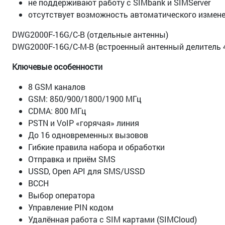
не поддерживают работу с SIMbank и SIMServer
отсутствует возможность автоматического измене
DWG2000F-16G/C-В (отдельные антенны)
DWG2000F-16G/C-M-В (встроенный антенный делитель 4
Ключевые особенности
8 GSM каналов
GSM: 850/900/1800/1900 МГц
CDMA: 800 МГц
PSTN и VoIP «горячая» линия
До 16 одновременных вызовов
Гибкие правила набора и обработки
Отправка и приём SMS
USSD, Open API для SMS/USSD
BCCH
Выбор оператора
Управление PIN кодом
Удалённая работа с SIM картами (SIMCloud)