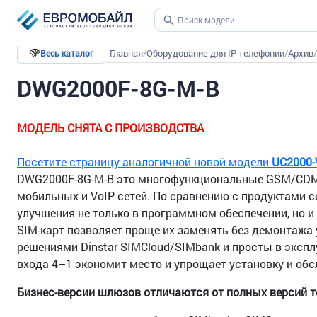
Главная
/
Оборудование для IP телефонии
/
Архив
/
Весь каталог
DWG2000F-8G-M-B
МОДЕЛЬ СНЯТА С ПРОИЗВОДСТВА
Посетите страницу аналогичной новой модели
UC2000-
DWG2000F-8G-M-B
это многофункциональные GSM/CDMA
мобильных и VoIP сетей. По сравнению с продуктами
улучшения не только в программном обеспечении, но и
SIM-карт позволяет проще их заменять без демонтаж
решениями Dinstar SIMCloud/SIMbank и просты в экспл
входа 4–1 экономит место и упрощает установку и обс
Бизнес-версии шлюзов отличаются от полных версий те