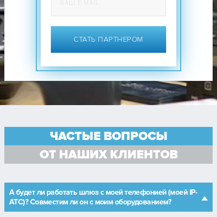
СТАТЬ ПАРТНЕРОМ
ЧАСТЫЕ ВОПРОСЫ
ОТ НАШИХ КЛИЕНТОВ
А будет ли работать шлюз с моей телефонией (моей IP-
АТС)? Совместим ли он с моим оборудованием?