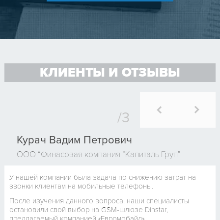
КЛИЕНТЫ И ОТЗЫВЫ
Курач Вадим Петрович
ООО “Финасовая компания “Капиталь Груп”
У нашей компании была задача по снижению затрат на
звонки клиентам на мобильные телефоны.
После изучения данного вопроса, наши специалисты
остановили свой выбор на GSM-шлюзе Dinstar,
предлагаемый компанией «Евромобайл».