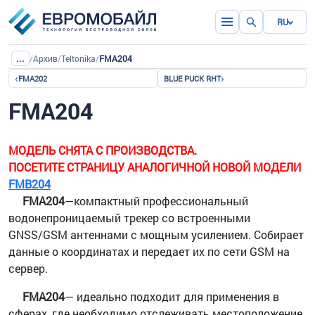
RU
...
/
Архив
/
Teltonika
/
FMA204
‹
›
FMA202
BLUE PUCK RHT
FMA204
МОДЕЛЬ СНЯТА С ПРОИЗВОДСТВА.
ПОСЕТИТЕ СТРАНИЦУ АНАЛОГИЧНОЙ НОВОЙ МОДЕЛИ
FMB204
FMA204
—компактный профессиональный
водонепроницаемый трекер со встроенными
GNSS/GSM антеннами с мощным усилением. Собирает
данные о координатах и передает их по сети GSM на
сервер.
FMA204
— идеально подходит для применения в
сферах, где необходимо отслеживать местоположение