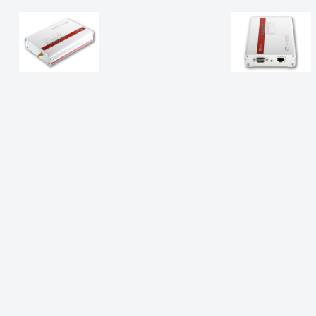
Скорость передачи данных в радиоканале
ПРЯМОЕ ИСПРАВЛЕНИЕ ОШИБОК (FEC)
Трансмиттер
Выходная мощность (настраиваемая
программно)
Рабочий цикл
Время переключения в режим передачи
Приемник
Чувствительность приемника для BER 10-3