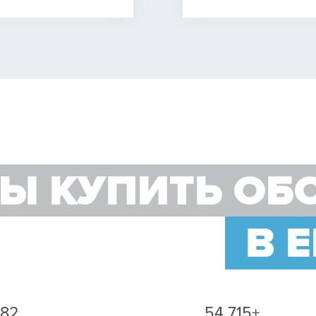
Маршрутизатор
CRC 32
Нет
Ы КУПИТЬ ОБ
Ping + RSS
В 
ETSI EN 300 113-1 V1.6.2 (2009-11)
ETSI EN 301 489-1 V 1.6.1
Безопасность CENELEC EN 60 950 редакция 2:2006
582
54 715+