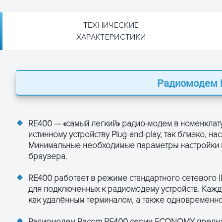
ТЕХНИЧЕСКИЕ
ХАРАКТЕРИСТИКИ
Радиомодем 
еристики Racom RE400
RE400 — «самый легкий» радио-модем в номенклат
373.25 – 484 МГц
истинному устройству Plug-and-play, так близко, н
Модели: 373-402; 400-420; 417-447; 435-466; 462-484
МГц
Минимальные необходимые параметры настройки в
браузера.
6.25 / 12.5 / 25 кГц
RE400 работает в режиме стандартного сетевого I
+/- 1.0 ppm
для подключенных к радиомодему устройств. Кажд
как удалённым терминалом, а также одновременно 
2CPFSK
Радиомодем Racom RE400 серии ECONOMY предназ