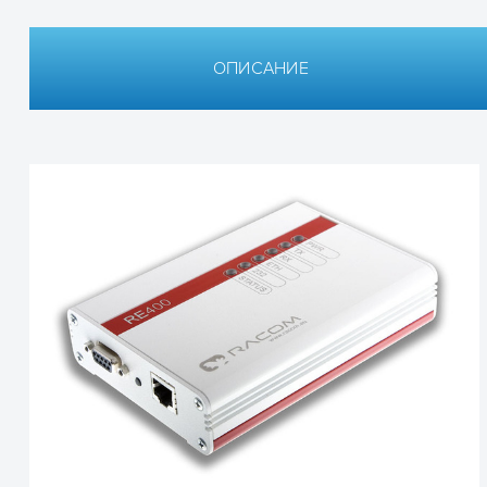
ОПИСАНИЕ
Технические характеристики
Технические характ
Радио-параметры
Частотный диапазон
Ширина полосы (кГц)
Стабильность частоты
Модуляция