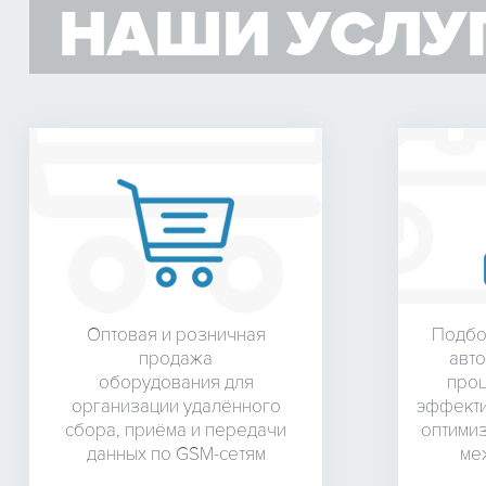
НАШИ УСЛУ
Условия эксплуатации
Рабочая температура
Влажность
Диапазон температуры хранения
Механические характеристики
Корпус
Оптовая и розничная
Подбо
Габариты
продажа
авто
оборудования для
проц
Вес
организации удалённого
эффекти
сбора, приёма и передачи
оптими
Монтаж
данных по GSM-сетям
ме