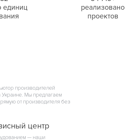
о единиц
реализовано
вания
проектов
ьютор производителей
p в Украине. Мы предлагаем
прямую от производителя без
висный центр
орудованием — наши