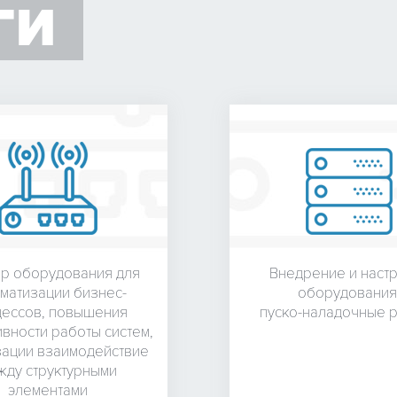
ГИ
-25 до +55 °C
5 — 95 % без конденсации
-35 до +85 °C
Жесткий алюминиевый
р оборудования для
Внедрение и наст
31 В x 96 Ш x 137 Г мм
матизации бизнес-
оборудования
ессов, повышения
пуско-наладочные 
0.3 кг
вности работы систем,
зации взаимодействие
DIN-рейка, монтаж на плоскость
жду структурными
элементами