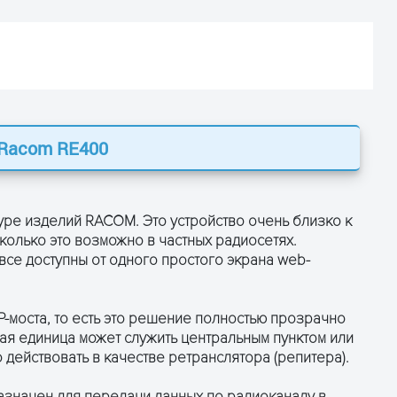
Racom RE400
ОСТАВЬТЕ ЗАЯВКУ
и получите консультацию
уре изделий RACOM. Это устройство очень близко к
асколько это возможно в частных радиосетях.
се доступны от одного простого экрана web-
P-моста, то есть это решение полностью прозрачно
ая единица может служить центральным пунктом или
действовать в качестве ретранслятора (репитера).
начен для передачи данных по радиоканалу в