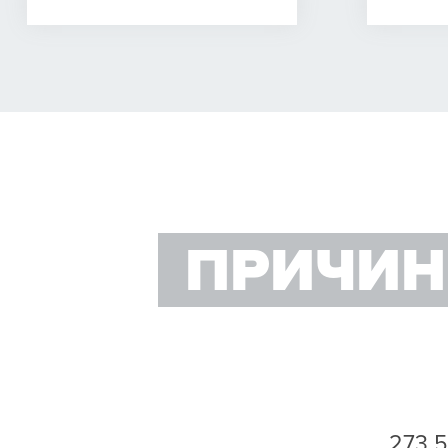
Программное обеспечение
Режимы работы
Контроль целостности данных
Шифрование
Диагностика и управление
ПРИЧИН
Радио ссылка тестирования
Сертификаты
Радио-параметры
EMC (электромагнитная совместимость)
Безопасность
273 