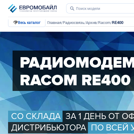
Главная
/
Радиосвязь
/
Архив
/
Racom
/
RE400
Весь каталог
РАДИОМОДЕ
RACOM RE400
СО СКЛАДА
ЗА 1 ДЕНЬ ОТ 
ДИСТРИБЬЮТОРА
ПО ВСЕЙ 