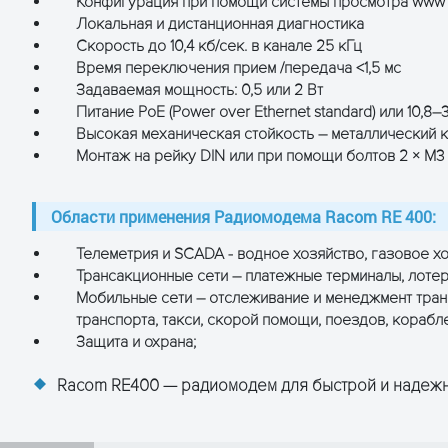
Конфигурация при помощи системы просмотра www
Локальная и дистанционная диагностика
Скорость до 10,4 кб/сек. в канале 25 кГц
Электропитание PoE (38–57 V) или 10.8-30 В
Время переключения прием /передача <1,5 мс
Задаваемая мощность: 0,5 или 2 Вт
Питание PoE (Power over Ethernet standard) или 10,8–
0.5 W: 700 mA /13.8V; 230 mA/48 V
Высокая механическая стойкость – металлический 
2W: 950 mA/13.8V; 310 mA/48 V
Монтаж на рейку DIN или при помощи болтов 2 × M3
Нет
Области применения Радиомодема Racom RE 400:
Телеметрия и SCADA - водное хозяйство, газовое хо
Трансакционные сети – платежные терминалы, лоте
10/100 Base-T Auto MDI/MDIX RJ45
Мобильные сети – отслеживание и менеджмент тра
транспорта, такси, скорой помощи, поездов, корабл
RS232 DB9F
Защита и охрана;
300-115200 bps
Racom RE400 — радиомодем для быстрой и надежн
50 Ohms SMA female
Power, Tx, Rx, ETH, 232, Status