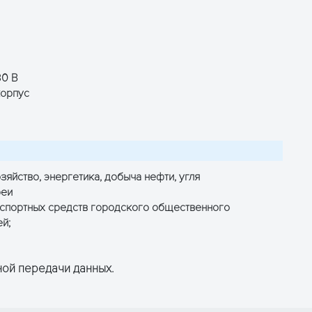
30 В
корпус
зяйство, энергетика, добыча нефти, угля
реи
нспортных средств городского общественного
ей;
ой передачи данных.