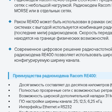
10.4 кбит/сек в канале на 25 кГц
сетях с небольшой нагрузкой. Радиомодем Racom 
5.2 кбит/сек в канале на 12.5 кГц
MORSE или в отдельных сетях.
2.6 кбит/сек в канале на 6.25 кГц
Нет
Раком RE400 может быть использован в рамках си
системах с выгодой используется комбинация рад
(последние мили) радиомодемов. Скорость перед
находятся на границе физических возможностей.
0.5 Вт или 2 Вт
Современное цифровое решение радиочастотной 
радиомодема RE400 позволяет использовать широ
конфигурируемую ширину канала.
50%
< 1.5 миллисекунды
Преимущества радиомодема Racom RE400:
Досягаемость составляет до десятков километров (
Полностью прозрачные сети с возможностью ретра
Возможность широкой дополнительной наладки 31 
лучше чем -107 дБм
ПО настройки ширины канала: 25; 12,5; 6,25 кГц
Интерфейсы Ethernet и RS232