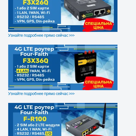
Последовательный порт: TCP
виртуальный COM-порт (пере
RobustLink: M2M платформа 
Питание и
Интерфейс источника питани
энергопотребление
Входное напряжение: 9 … 26 В
Узнайте подробнее прямо сейчас >>>
Энергопотребление: режим пок
12 В
Корпус
металлический
Вес, г
300
Размер, мм
105 x 100 x 30
Узнайте подробнее прямо сейчас >>>