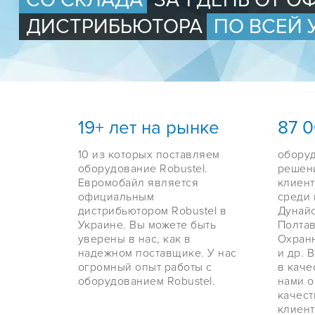
СО СКЛАДА
ЗА 1 ДЕНЬ ОТ 
ДИСТРИБЬЮТОРА
ПО ВСЕЙ 
19+ лет на рынке
87 
10 из которых поставляем
обору
оборудование Robustel.
решен
Евромобайл является
клиент
официальным
среди 
дистрибьютором Robustel в
Дунайс
Украине. Вы можете быть
Полтав
уверены в нас, как в
Охранн
надежном поставщике. У нас
и др. 
огромный опыт работы с
в каче
оборудованием Robustel.
нами 
качес
клиент