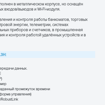
полнен в металлическом корпусе, но оснащён
 входов/выходов и Wi-Fi-модуля.
вления и контроля работы банкоматов, торговых
тровой энергии, телеметрии, системах
льных приборов и счетчиков, в промышленная
ПОЛУЧИТЬ КОНСУЛЬТАЦИЮ
ПОЛУЧИТЬ КОНСУЛЬТАЦИЮ
ия и контроля работой удалённых устройств и в
L3H:
ередачи данных.
E
P)
ймер
 заданный промежуток времени
форма управления)
RobustLink