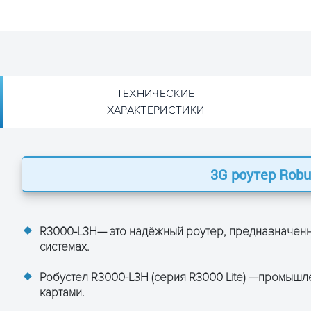
ТЕХНИЧЕСКИЕ
ХАРАКТЕРИСТИКИ
3G роутер Robu
ustel R3000-L3H
ция Robustel R3000-L3H:
+/FDD LTE
), class 10
R3000-L3H— это надёжный роутер, предназначенн
 UL), class 12
 UL)
системах.
кбит/с (DL/UL)
с (DL/UL)
Робустел R3000-L3H (серия R3000 Lite) —промыш
 (DL/UL)
картами.