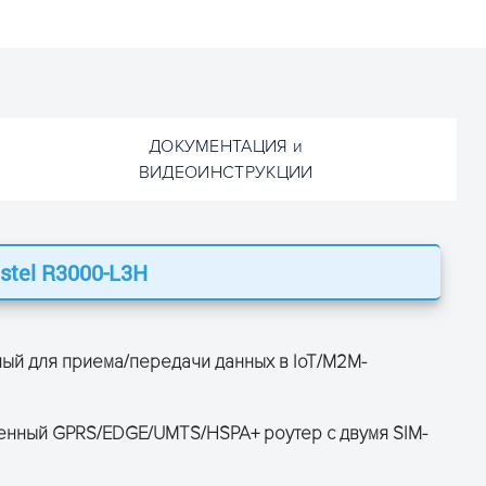
ДОКУМЕНТАЦИЯ и
ВИДЕОИНСТРУКЦИИ
stel R3000-L3H
ОСТАВЬТЕ ЗАЯВКУ
ОСТАВЬТЕ ЗАЯВКУ
и получите консультацию
и получите консультацию
ый для приема/передачи данных в IoT/М2М-
ленный GPRS/EDGE/UMTS/HSPA+ роутер с двумя SIM-