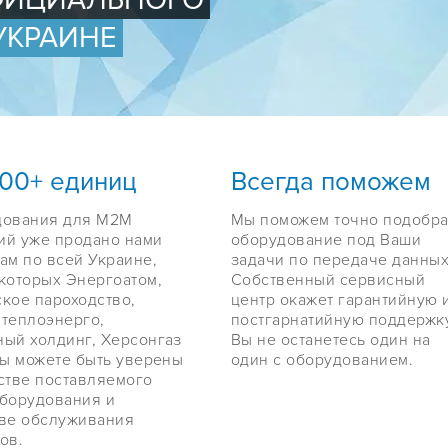
ОФИЦИАЛЬНОГО
УКРАИНЕ
000+ единиц
Всегда поможем
дования для M2M
Мы поможем точно подобра
ий уже продано нами
оборудование под Ваши
ам по всей Украине,
задачи по передаче данных
которых Энергоатом,
Собственный сервисный
кое пароходство,
центр окажет гарантийную 
теплоэнерго,
постгарнатийную поддержку
ый холдинг, Херсонгаз
Вы не останетесь один на
Вы можете быть уверены
один с оборудованием.
стве поставляемого
оборудования и
тве обслуживания
ов.