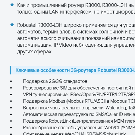
Как и промышленный роутер R3000, R3000-L3H вы
только одним LAN-интерфейсом, не имеет цифровых
т/с
Robustel R3000-L3H широко применяется для упра
автоматов, терминалов, в системах солнечной и ве
автоматического считывания показаний измерите
, 7E2, 7O2, 7N2, 7E1
автоматизация, IP Video наблюдения, для управлен
с
других сферах.
ND
ND
Ключевые особенности 3G-роутера Robustel R3000-
N, PPP, USR, 3xRSSI
Поддержка 2G/3G стандартов
ремени (RTC), сторожевой таймер (watchdog),
Резервирование SIM для обеспечения постоянной п
 Мбит/с
VPN туннелирование: IPSec/OpenVPN/PPTP/L2TP/GR
Поддержка Modbus (Modbus RTU/ASCII в Modbus TC
, TCP, UDP, DHCP, ICMP, NAT, DMZ, RIP v1/v2, OSPF,
Встроенные часы реального времени, Watchdog, Та
ARP, QoS, SNTP, Telnet и др.
Автоматическая перезагрузка по SMS/Caller ID или
N/PPTP/L2TP/GRE
Поддержка RobustLink (Централизованная M2M плат
nti-DoS, фильтр, контроль доступа
Разнообразные способы управления: Web/CLI/SNMP/
1/v2/v3, SMS, RobustLink
Обновление через Web/CLI/USB/SMS/RobustLink