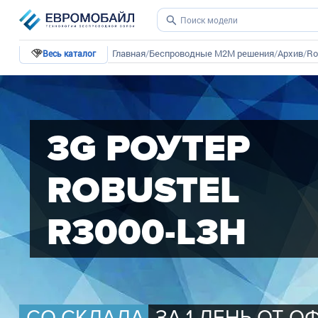
Главная
/
Беспроводные М2М решения
/
Архив
/
Ro
Весь каталог
3G РОУТЕР
ROBUSTEL
R3000-L3H