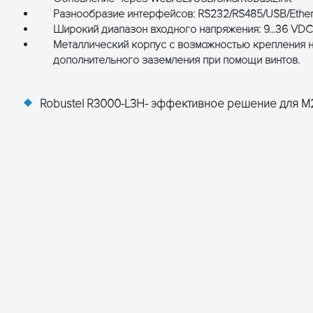
 клиент/сервер, UDP, Modbus RTU/ASCII↔Modbus TCP,
Разнообразие интерфейсов: RS232/RS485/USB/Ether
направление данных COM-порта)
управления
Широкий диапазон входного напряжения: 9...36 VD
Металлический корпус с возможностью крепления на
я: клеммная колодка: 3.5мм
дополнительного заземления при помощи винтов.
 пост.т.
оя: 100 мA 12 В передача данных: 400 мA (в пике)
Robustel R3000-L3H- эффективное решение для M