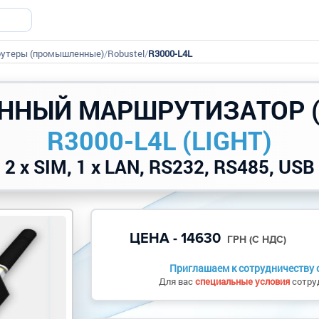
оутеры (промышленные)
/
Robustel
/
R3000-L4L
ННЫЙ МАРШРУТИЗАТОР 
R3000-L4L (LIGHT)
| 2 x SIM, 1 x LAN, RS232, RS485, USB 
ЦЕНА - 14630
ГРН (С НДС)
Приглашаем к сотрудничеству о
Для вас
специальные условия
сотруд