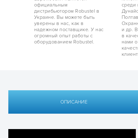
официальным
среди 
дистрибьютором Robustel в
Дунайс
Украине. Вы можете быть
Полтав
уверены в нас, как в
Охранн
надежном поставщике. У нас
и др. 
огромный опыт работы с
в каче
оборудованием Robustel.
нами 
качес
клиент
ОПИСАНИЕ
Технические характеристики
Документация