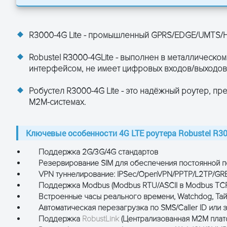
атор (роутер) Robustel R3000-L4L
ция Robustel R3000-L4L:
+/FDD LTE
R3000-4G Lite - промышленный GPRS/EDGE/UMTS/HS
L), класс 10
& UL), класс 12
 UL)
Robustel R3000-4GLite - выполнен в металлическо
кбит/с (DL/UL)
интерфейсом, не имеет цифровых входов/выходов и
с (DL/UL)
 (DL/UL)
Робустел R3000-4G Lite - это надёжный роутер, п
М2М-системах.
Ключевые особенности 4G LTE роутера Robustel R300
Поддержка 2G/3G/4G стандартов
м колодка с замком
Резервирование SIM для обеспечения постоянной п
VPN туннелирование: IPSec/OpenVPN/PPTP/L2TP/GR
P, NAT, DMZ, RIP v1/v2, OSPF, DDNS, VRRP, HTTP, HTTPs,
 д.
Поддержка Modbus (Modbus RTU/ASCII в Modbus TC
Встроенные часы реального времени, Watchdog, Та
GRE
Автоматическая перезагрузка по SMS/Caller ID или
Поддержка
RobustLink
(Централизованная M2M плат