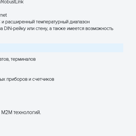
RobustLink
net
 и расширенный температурный диапазон
 DIN-рейку или стену, а также имеется возможность
атов, терминалов
ых приборов и счетчиков
я M2M технологий.