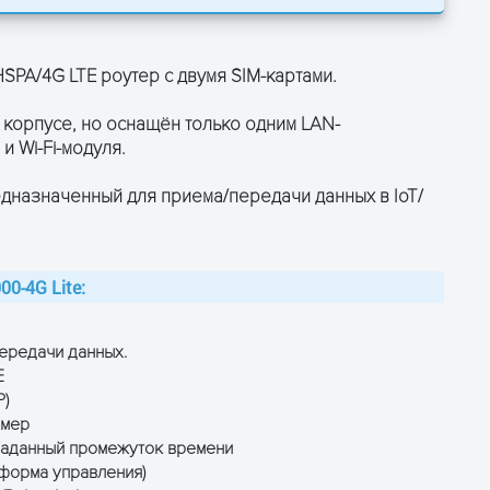
ОСТАВЬТЕ ЗАЯВКУ
ОСТАВЬТЕ ЗАЯВКУ
и получите консультацию
и получите консультацию
PA/4G LTE роутер с двумя SIM-картами.
м корпусе, но оснащён только одним LAN-
 Wi-Fi-модуля.
редназначенный для приема/передачи данных в IoT/
0-4G Lite:
ПОЛУЧИТЬ КОНСУЛЬТАЦИЮ
ПОЛУЧИТЬ КОНСУЛЬТАЦИЮ
ередачи данных.
E
P)
ймер
 заданный промежуток времени
форма управления)