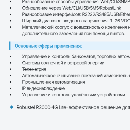
Разнообразные способы управления: Web/CLI/SNMP/
ь доступа
Обновление через Web/CLI/USB/SMS/RobustLink
Разнообразие интерфейсов: RS232/RS485/USB/Ether
, RobustLink
Широкий диапазон входного напряжения: 9…26 VDC
Металлический корпус с возможностью крепления на
dbus RTU/ASCII в Modbus TCP, виртуальный COM (COM
дополнительного заземления при помощи винтов.
Основные сферы применения:
форма управления
Управление и контроль банкоматов, торговых автом
Системы солнечной и ветровой энергии
Телеметрия
 В
Автоматическое считывание показаний измерительн
мА (в пике) @ 12 В
Промышленная автоматизация
IP видеонаблюдение
Управление и контроль удалёнными устройствами
Robustel R3000-4G Lite- эффективное решение дл