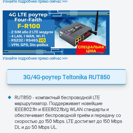
Узнайте подробнее прямо сейчас >>>
ОСТАВЬТЕ ЗАЯВКУ
и получите консультацию
Узнайте подробнее прямо сейчас >>>
3G/4G-роутер Тeltonika RUT850
RUT850 - компактный беспроводной LTE
маршрутизатор. Поддерживает новейшие
IEEE802.11n и IEEE802.11b/g WLAN стандарты и
ПОЛУЧИТЬ КОНСУЛЬТАЦИЮ
обеспечивает беспроводной приём и передачу со
скоростью до 150 Mbps. LTE достигает до 150 Mbps
DL и до 50 Mbps UL.