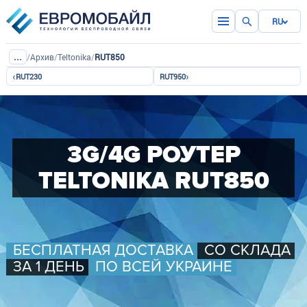
RU
...
/
Архив
/
Teltonika
/
RUT850
‹
›
RUT230
RUT950
3G/4G РОУТЕР
TELTONIKA RUT850
БЕСПЛАТНАЯ ДОСТАВКА
СО СКЛАДА
ЗА 1 ДЕНЬ
ПО ВСЕЙ УКРАИНЕ