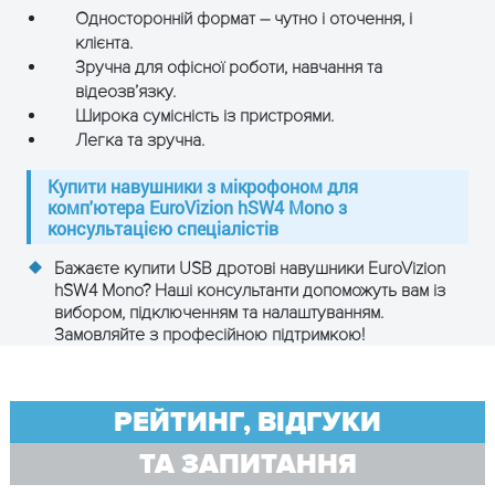
Односторонній формат – чутно і оточення, і
клієнта.
Зручна для офісної роботи, навчання та
відеозв’язку.
Широка сумісність із пристроями.
Легка та зручна.
Купити навушники з мікрофоном для
комп'ютера EuroVizion hSW4 Mono з
консультацією спеціалістів
Бажаєте купити
USB дротові навушники EuroVizion
hSW4 Mono
? Наші консультанти допоможуть вам із
вибором, підключенням та налаштуванням.
Замовляйте з професійною підтримкою!
РЕЙТИНГ, ВІДГУКИ
ТА ЗАПИТАННЯ