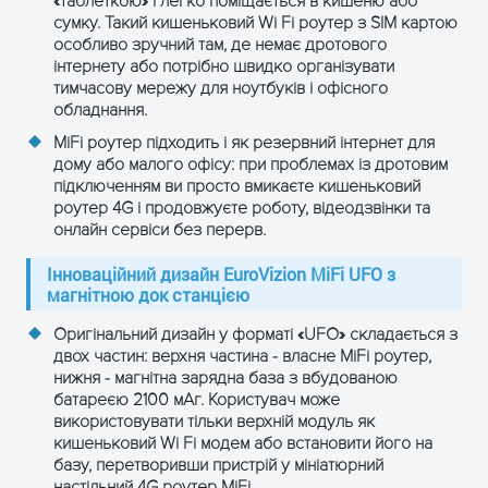
«таблеткою» і легко поміщається в кишеню або
DL до 107 Кбіт/с, UL до 85.6
сумку. Такий кишеньковий Wi Fi роутер з SIM картою
GPRS
Кбіт/с
особливо зручний там, де немає дротового
інтернету або потрібно швидко організувати
тимчасову мережу для ноутбуків і офісного
Радіочастина і модуляція
обладнання.
LTE RF чипсет
NV7643
MiFi роутер підходить і як резервний інтернет для
дому або малого офісу: при проблемах із дротовим
підключенням ви просто вмикаєте кишеньковий
Ширина каналу
1.4 / 3 / 5 / 10 / 15 / 20 МГц
роутер 4G і продовжуєте роботу, відеодзвінки та
LTE
онлайн сервіси без перерв.
Модуляція DL
QPSK / 16-QAM / 64-QAM
Інноваційний дизайн EuroVizion MiFi UFO з
магнітною док станцією
Модуляція UL
QPSK / 16-QAM
Оригінальний дизайн у форматі «UFO» складається з
двох частин: верхня частина - власне MiFi роутер,
LTE
EPS-AKA, EPS-SIM
нижня - магнітна зарядна база з вбудованою
автентифікація
батареєю 2100 мАг. Користувач може
використовувати тільки верхній модуль як
Придушення
кишеньковий Wi Fi модем або встановити його на
Підтримується
базу, перетворивши пристрій у мініатюрний
перешкод (ISR)
настільний 4G роутер MiFi.