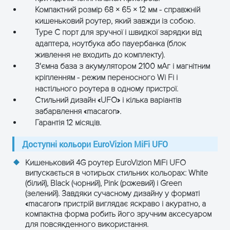
робоча
–10°C … +60°C
Компактний розмір 68 × 65 × 12 мм - справжній
температура
кишеньковий роутер, який завжди із собою.
Type C порт для зручної і швидкої зарядки від
Температура
адаптера, ноутбука або пауербанка (блок
–20°C … +70°C
зберігання
живлення не входить до комплекту).
З'ємна база з акумулятором 2100 мАг і магнітним
Робоча
кріпленням - режим переносного Wi Fi і
5%–65% (без конденсації)
вологість
настільного роутера в одному пристрої.
Стильний дизайн «UFO» і кілька варіантів
Вологість
забарвлення «macaron».
5%–95% (без конденсації)
Гарантія 12 місяців.
зберігання
Доступні кольори EuroVizion MiFi UFO
Програмні функції
Кишеньковий 4G роутер EuroVizion MiFi UFO
Web інтерфейс
WebUI + мобільний WebUI
випускається в чотирьох стильних кольорах: White
(білий), Black (чорний), Pink (рожевий) і Green
Оновлення ПО
Локальне оновлення
(зелений). Завдяки сучасному дизайну у форматі
«macaron» пристрій виглядає яскраво і акуратно, а
компактна форма робить його зручним аксесуаром
MAC/IP фільтр, Port
для повсякденного використання.
Firewall
Forwarding, чорний/білий