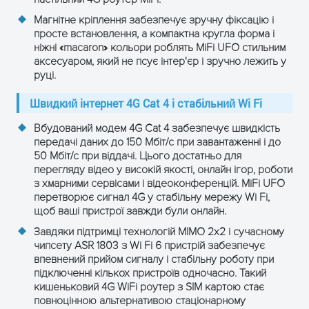
MIMO
1×1 (радіочастина), Wi-Fi 1×1
Магнітне кріплення забезпечує зручну фіксацію і
просте встановлення, а компактна кругла форма і
ніжні «macaron» кольори роблять MiFi UFO стильним
Wi-Fi
аксесуаром, який не псує інтер'єр і зручно лежить у
руці.
Стандарт Wi-Fi
802.11 b/g/n/ax (Wi-Fi 6)
Швидкий інтернет 4G Cat 4 і стабільний Wi Fi
Тип антени
Вбудована
Вбудований модем 4G Cat 4 забезпечує швидкість
OPEN, WPA2-PSK, WPA-
передачі даних до 150 Мбіт/с при завантаженні і до
Безпека
50 Мбіт/с при віддачі. Цього достатньо для
PSK/WPA2-PSK
перегляду відео у високій якості, онлайн ігор, роботи
з хмарними сервісами і відеоконференцій. MiFi UFO
802.11b – до 11 Мбіт/с
перетворює сигнал 4G у стабільну мережу Wi Fi,
802.11g –
щоб ваші пристрої завжди були онлайн.
Швидкість Wi-
6/9/12/18/24/36/48/54 Мбіт/
Fi
Завдяки підтримці технологій MIMO 2x2 і сучасному
с
чипсету ASR 1803 з Wi Fi 6 пристрій забезпечує
802.11n – до 72.2 Мбіт/с
впевнений прийом сигналу і стабільну роботу при
підключенні кількох пристроїв одночасно. Такий
Дальність
У приміщенні до 15 м, на
кишеньковий 4G WiFi роутер з SIM картою стає
повноцінною альтернативою стаціонарному
покриття
вулиці до 50 м