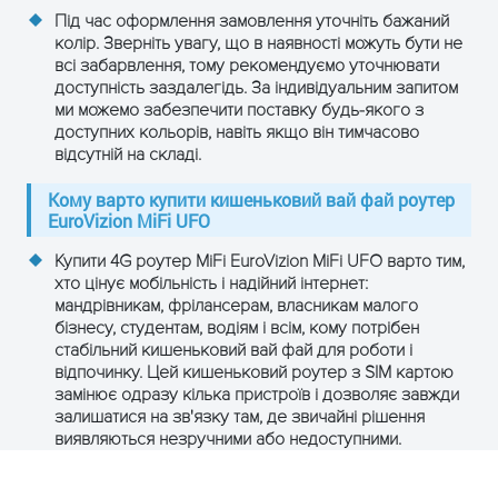
Під час оформлення замовлення уточніть бажаний
список Wi-Fi
колір. Зверніть увагу, що в наявності можуть бути не
всі забарвлення, тому рекомендуємо уточнювати
DMZ
Підтримується
доступність заздалегідь. За індивідуальним запитом
ми можемо забезпечити поставку будь-якого з
HTTP сервер
Вбудований
доступних кольорів, навіть якщо він тимчасово
відсутній на складі.
IPv4 / IPv6
Повна підтримка
Кому варто купити кишеньковий вай фай роутер
EuroVizion MiFi UFO
SNTP
Підтримується
Купити 4G роутер MiFi EuroVizion MiFi UFO варто тим,
хто цінує мобільність і надійний інтернет:
мандрівникам, фрілансерам, власникам малого
бізнесу, студентам, водіям і всім, кому потрібен
ЗАЛИШТЕ ЗАЯВКУ
стабільний кишеньковий вай фай для роботи і
і отримайте консультацію
відпочинку. Цей кишеньковий роутер з SIM картою
замінює одразу кілька пристроїв і дозволяє завжди
залишатися на зв'язку там, де звичайні рішення
виявляються незручними або недоступними.