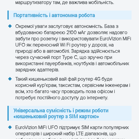
маршрутизатору там, де важлива мобільність.
Інтерфейси і підтримка ОС
Портативність і автономна робота
USB інтерфейс
1× USB Type-C, USB 2.0
Окремої уваги заслуговує автономність. База з
вбудованою батареєю 2100 мАг дозволяє надовго
забути про розетку і використовувати EuroVizion MiFi
Режим роботи
AP (точка доступу)
UFO як переносний Wi Fi роутер у дорозі, на
природі або в автомобілі. Зарядка здійснюється
Windows 7/8/8.1/10
через сучасний порт Type C, що зручно при
Mac OS
використанні пауербанків, ноутбуків і автомобільних
Сумісність ОС
Android 4.x–9.x
зарядних адаптерів.
Linux 2.6–5.4
Такий кишеньковий вай фай роутер 4G буде
корисний кур'єрам, таксистам, сервісним інженерам і
SIM-карта
всім, хто багато часу проводить поза офісом і
потребує постійного доступу до інтернету.
1× 4FF Nano SIM, підтримка
Тип SIM
Універсальна сумісність і режим роботи
eSIM (опціонально)
«кишеньковий роутер з SIM картою»
Dual standby (один активний
EuroVizion MiFi UFO підтримує SIM карти популярних
Режим роботи
канал), відповідає 3GPP
операторів і широкий набір LTE діапазонів, що
SIM