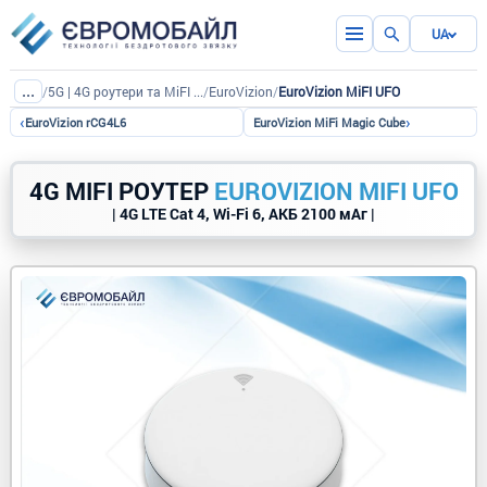
UA
...
/
5G | 4G роутери та MiFI роутери (CPE)
/
EuroVizion
/
EuroVizion MiFI UFO
‹
›
EuroVizion rCG4L6
EuroVizion MiFi Magic Cube
4G MIFI РОУТЕР
EUROVIZION MIFI UFO
| 4G LTE Cat 4, Wi-Fi 6, АКБ 2100 мАг |