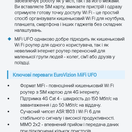
31.101/31.102
забезпечує роботу як у місті, так і за його межами.
Ви вставляєте SIM карту, вмикаєте пристрій і одразу
отримуєте готову точку доступу Wi Fi - це простий
Акумулятор і живлення
спосіб організувати кишеньковий Wi Fi для ноутбука,
планшета, смартфона і інших гаджетів без складних
Окремий модуль 2100 мА·г
налаштувань.
Акумулятор
(Li-ion)
MiFi UFO однаково добре підходить як кишеньковий
Wi Fi роутер для одного користувача, так і як
Напруга
5 В через Type-C
невеликий інтернет роутер переносний для
маленької групи людей - колег, сім'ї або друзів у
Робочий струм
200–500 мА
поїздці.
Індикатор
Показує рівень заряду і
Ключові переваги EuroVizion MiFi UFO
батареї
статус заряджання
Формат MiFi - повноцінний кишеньковий Wi Fi
роутер з SIM картою для 4G інтернету.
Умови експлуатації
Підтримка 4G Cat 4 - швидкість до 150 Мбіт/с на
завантаження і до 50 Мбіт/с на віддачу.
Робоча
0°C … +40°C
Сучасний чипсет ASR 1803 і Wi Fi 6 для
температура
стабільного сигналу і високої продуктивності.
MIMO 2x2 - впевнений прийом і передача даних
Екстремальна
при підключенні кількох пристроїв.