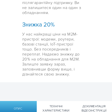
післягарантійну підтримку. Ви
не залишитеся один на один з
обладнанням.
Знижка 20%
У нас найкращі ціни на М2М-
пристрої: модеми, роутери,
базові станції, IoT-пристрої
тощо. Без посередників і
переплат. Надаємо знижку до
20% на обладнання для М2М.
Залиште заявку зараз,
заповнивши форму вище, і
дізнайтеся свою знижку.
ТЕХНІЧНІ
ДОКУМЕНТАЦІЯ
ОПИС
ХАРАКТЕРИСТИКИ
ВІДЕОІНСТРУКЦІЇ