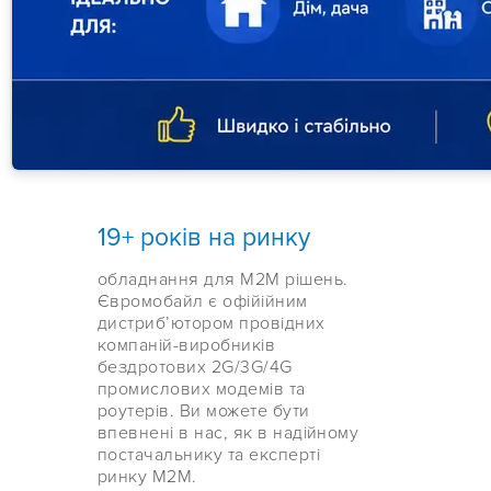
19+ років на ринку
обладнання для М2М рішень.
Євромобайл є офійійним
дистрибʼютором провідних
компаній-виробників
бездротових 2G/3G/4G
промислових модемів та
роутерів. Ви можете бути
впевнені в нас, як в надійному
постачальнику та експерті
ринку М2М.