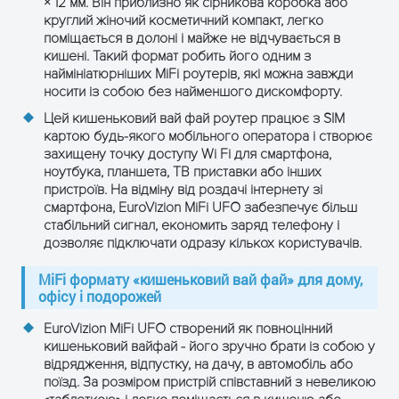
× 12 мм. Він приблизно як сірникова коробка або
WCDMA
круглий жіночий косметичний компакт, легко
поміщається в долоні і майже не відчувається в
EGSM / DCS
B2 / B3 / B5 / B8
кишені. Такий формат робить його одним з
наймініатюрніших MiFi роутерів, які можна завжди
Швидкість LTE
DL до 150 Мбіт/с, UL до 50
носити із собою без найменшого дискомфорту.
FDD
Мбіт/с
Цей кишеньковий вай фай роутер працює з SIM
картою будь-якого мобільного оператора і створює
DL до 110 Мбіт/с, UL до 10
захищену точку доступу Wi Fi для смартфона,
Швидкість LTE
Мбіт/с (залежно від
ноутбука, планшета, ТВ приставки або інших
TDD
діапазону)
пристроїв. На відміну від роздачі інтернету зі
смартфона, EuroVizion MiFi UFO забезпечує більш
стабільний сигнал, економить заряд телефону і
DL до 42 Мбіт/с, UL до 5.76
HSPA+
дозволяє підключати одразу кількох користувачів.
Мбіт/с
MiFi формату «кишеньковий вай фай» для дому,
DL до 384 Кбіт/с, UL до 384
офісу і подорожей
WCDMA
Кбіт/с
EuroVizion MiFi UFO створений як повноцінний
кишеньковий вайфай - його зручно брати із собою у
DL до 296 Кбіт/с, UL до 236.8
EDGE
відрядження, відпустку, на дачу, в автомобіль або
Кбіт/с
поїзд. За розміром пристрій співставний з невеликою