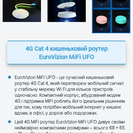
29 г (основний модуль)
Вага
50.5 г (база з акумулятором)
2× LED індикатори з
Індикатори
двоколірним підсвічуванням
Компактний форм-фактор
4G Cat 4 кишеньковий роутер
Дизайн
UFO, пастельні «macaron»
EuroVizion MiFi UFO
ОТРИМАТИ КОНСУЛЬТАЦІЮ
кольори
4G / 3G / 2G мобільний зв'язок
EuroVizion MiFi UFO - це сучасний кишеньковий
роутер 4G Cat 4, який перетворює мобільний сигнал
LTE категорія
Cat 4
у стабільну мережу Wi Fi для кількох пристроїв
одночасно. Компактний корпус, вбудований модем
TDD-LTE
B38 / B40 / B41
4G і підтримка MiFi роблять його ідеальним рішенням
для тих, кому потрібен мобільний інтернет у кишені:
вдома, в офісі, у дорозі або подорожах.
FDD-LTE
B1 / B3 / B5 / B7 / B8 / B20
Цей 4G MiFi роутер EuroVizion MiFi UFO дивує своїми
UMTS /
неймовірно компактними розмірами – всього 68 × 65
B1 / B5 / B8