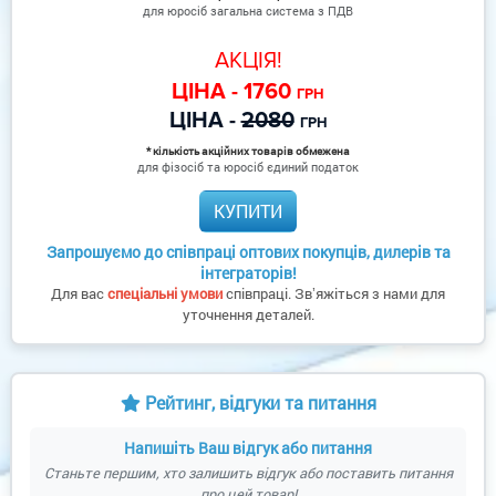
для юросіб загальна система з ПДВ
АКЦІЯ!
ЦІНА - 1760
ГРН
ЦІНА -
2080
ГРН
* кількість акційних товарів обмежена
для фізосіб та юросіб єдиний податок
КУПИТИ
Запрошуємо до співпраці оптових покупців, дилерів та
інтеграторів!
Для вас
спеціальні умови
співпраці. Звʼяжіться з нами для
уточнення деталей.
Рейтинг, відгуки та питання
Напишіть Ваш відгук або питання
Станьте першим, хто залишить відгук або поставить питання
про цей товар!