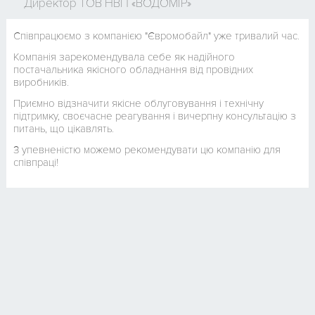
Директор ТОВ НВП «ВОДОМІР»
Співпрацюємо з компанією "Євромобайл" уже тривалий час.
Компанія зарекомендувала себе як надійного
постачальника якісного обладнання від провідних
виробників.
Приємно відзначити якісне облуговування і технічну
підтримку, своєчасне реагування і вичерпну консультацію з
питань, що цікавлять.
З упевненістю можемо рекомендувати цю компанію для
співпраці!