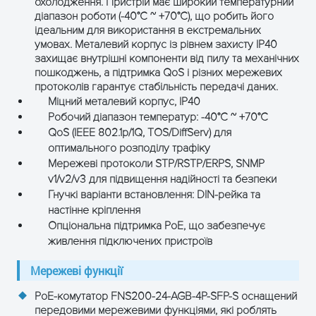
охолодження. Пристрій має широкий температурний
Індикатор живлення (PWR),
діапазон роботи (-40°C ~ +70°C), що робить його
Світлові
індикатори портів (PoE,
ідеальним для використання в екстремальних
індикатори
умовах. Металевий корпус із рівнем захисту IP40
Link/ACT)
захищає внутрішні компоненти від пилу та механічних
пошкоджень, а підтримка QoS і різних мережевих
Гарантія
12 місяців
протоколів гарантує стабільність передачі даних.
Міцний металевий корпус, IP40
Робочий діапазон температур: -40°C ~ +70°C
QoS (IEEE 802.1p/1Q, TOS/DiffServ) для
оптимального розподілу трафіку
ЗАЛИШТЕ ЗАЯВКУ
Мережеві протоколи STP/RSTP/ERPS, SNMP
і отримайте консультацію
v1/v2/v3 для підвищення надійності та безпеки
Гнучкі варіанти встановлення: DIN-рейка та
настінне кріплення
Опціональна підтримка PoE, що забезпечує
живлення підключених пристроїв
Мережеві функції
PoE-комутатор FNS200-24-AGB-4P-SFP-S оснащений
передовими мережевими функціями, які роблять