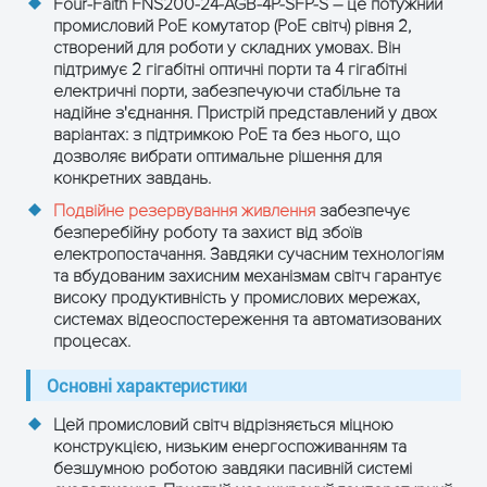
Four-Faith FNS200-24-AGB-4P-SFP-S – це потужний
4 порти RJ45 10/100/1000
промисловий PoE комутатор (PoE світч) рівня 2,
Інтерфейси
Мбіт/с, 2 порти SFP
створений для роботи у складних умовах. Він
підтримує 2 гігабітні оптичні порти та 4 гігабітні
1000BaseFX
електричні порти, забезпечуючи стабільне та
надійне з'єднання. Пристрій представлений у двох
Підтримка одномодового
варіантах: з підтримкою PoE та без нього, що
(20/40/60/80/100 км) і
дозволяє вибрати оптимальне рішення для
Оптичні порти
багатомодового (550 м)
конкретних завдань.
оптичного волокна
Подвійне резервування живлення
забезпечує
безперебійну роботу та захист від збоїв
Метод
Пасивне охолодження,
електропостачання. Завдяки сучасним технологіям
розсіювання
та вбудованим захисним механізмам світч гарантує
безшумна робота
тепла
високу продуктивність у промислових мережах,
системах відеоспостереження та автоматизованих
FCC Part 15, EN 55022 Class
процесах.
Сертифікації
A, IEC 61000-4-2/3/4/5/6
Основні характеристики
Підтримка VLAN, QoS, IGMP
Додаткові
Цей промисловий світч відрізняється міцною
Snooping, RMON,
функції
конструкцією, низьким енергоспоживанням та
STP/RSTP/MSTP, SNMP
безшумною роботою завдяки пасивній системі