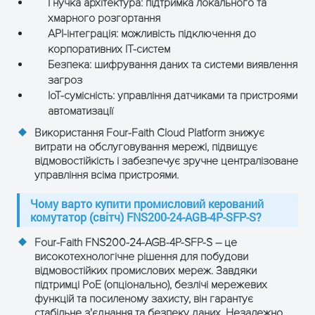
Гнучка архітектура: підтримка локального та
хмарного розгортання
API-інтеграція: можливість підключення до
корпоративних IT-систем
Безпека: шифрування даних та системи виявлення
загроз
IoT-сумісність: управління датчиками та пристроями
автоматизації
Використання Four-Faith Cloud Platform знижує
витрати на обслуговування мережі, підвищує
відмовостійкість і забезпечує зручне централізоване
управління всіма пристроями.
Чому варто купити промисловий керований
комутатор (світч) FNS200-24-AGB-4P-SFP-S?
Four-Faith FNS200-24-AGB-4P-SFP-S – це
високотехнологічне рішення для побудови
відмовостійких промислових мереж. Завдяки
підтримці PoE (опціонально), безлічі мережевих
функцій та посиленому захисту, він гарантує
стабільне з'єднання та безпеку даних. Незалежно