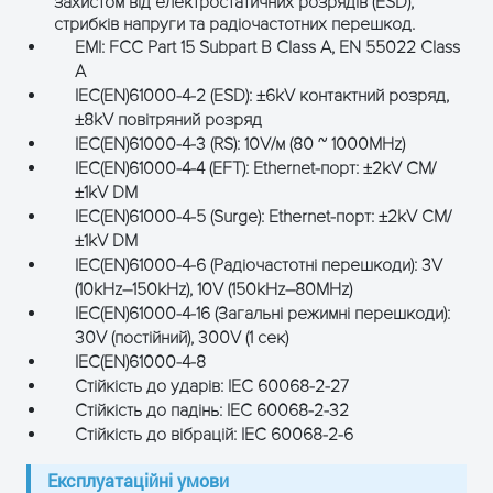
захистом від електростатичних розрядів (ESD),
стрибків напруги та радіочастотних перешкод.
EMI: FCC Part 15 Subpart B Class A, EN 55022 Class
A
IEC(EN)61000-4-2 (ESD): ±6kV контактний розряд,
±8kV повітряний розряд
IEC(EN)61000-4-3 (RS): 10V/м (80 ~ 1000MHz)
IEC(EN)61000-4-4 (EFT): Ethernet-порт: ±2kV CM/
±1kV DM
IEC(EN)61000-4-5 (Surge): Ethernet-порт: ±2kV CM/
±1kV DM
IEC(EN)61000-4-6 (Радіочастотні перешкоди): 3V
(10kHz–150kHz), 10V (150kHz–80MHz)
IEC(EN)61000-4-16 (Загальні режимні перешкоди):
30V (постійний), 300V (1 сек)
IEC(EN)61000-4-8
Стійкість до ударів: IEC 60068-2-27
Стійкість до падінь: IEC 60068-2-32
Стійкість до вібрацій: IEC 60068-2-6
Експлуатаційні умови