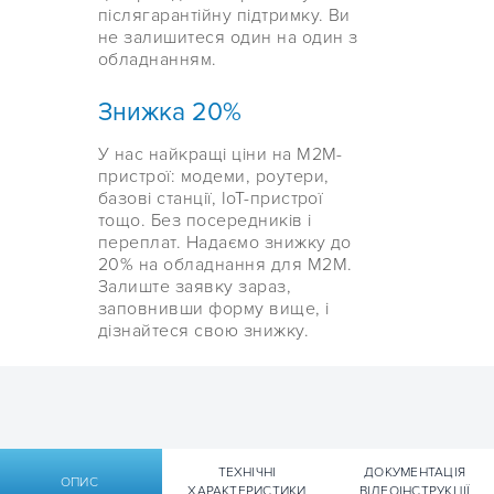
післягарантійну підтримку. Ви
не залишитеся один на один з
обладнанням.
Знижка 20%
У нас найкращі ціни на М2М-
пристрої: модеми, роутери,
базові станції, IoT-пристрої
тощо. Без посередників і
переплат. Надаємо знижку до
20% на обладнання для М2М.
Залиште заявку зараз,
заповнивши форму вище, і
дізнайтеся свою знижку.
ТЕХНІЧНІ
ДОКУМЕНТАЦІЯ
ОПИС
ХАРАКТЕРИСТИКИ
ВІДЕОІНСТРУКЦІЇ