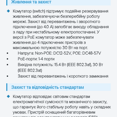
Живлення та захист
Комутатор (switch) підтримує подвійне резервування
живлення, забезпечуючи безперебійну роботу
мережі. Захист від перевантажень і зворотного
підключення (до 4.0 А) запобігає виходу обладнання
з ладу при нестабільному електропостачанні. У
версії з PoE комутатор може забезпечувати
живлення до 4 підключених пристроїв з
максимальною потужністю 30 Вт на порт.
Напруга: Non-POE: DC12-52V, POE: DC48-57V
PoE-порти: 1-4 порти
Вихідна потужність: 15.4 Вт (IEEE 802.3af), 30 Вт
(IEEE 802.3at)
Захист від перевантажень і короткого замикання
Захист та відповідність стандартам
Комутатор відповідає світовим стандартам
електромагнітної сумісності та механічного захисту,
що гарантує його стабільну роботу навіть у складних
умовах. Пристрій оснащений багаторівневим