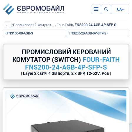
UA
...
/
Промисловий комутатор (Switch)
/
Four-Faith
/
FNS200-24-AGB-4P-SFP-S
‹
›
FNS100-08-AGB-S
FNS200-28-AGB-8P-SFP-S
ПРОМИСЛОВИЙ КЕРОВАНИЙ
КОМУТАТОР (SWITCH)
FOUR-FAITH
FNS200-24-AGB-4P-SFP-S
| Layer 2 світч 4 GB порти, 2 x SFP, 12-52V, PoE |