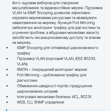
його чудовим вибором для створення
масштабованих та відмовостійких мереж. Підтримка
VLAN та IGMP Snooping дозволяє ефективно
керувати мережевими ресурсами та мінімізувати
ОТРИМАТИ КОНСУЛЬТАЦІЮ
навантаження на мережу. Функція Port Mirroring
забезпечує моніторинг трафіку для діагностики та
усунення проблем, а вбудовані механізми захисту
запобігають несанкціонованому доступу та атакам
на мережу.
IGMP Snooping для оптимізації широкомовного
трафіку
Підтримка VLAN (портовий VLAN, IEEE 802.1Q
VLAN)
RMON – покращений моніторинг мережі
Port Mirroring – дублювання трафіку для
діагностики
Обмеження швидкості портів і придушення
широкомовних штормів
Інтегровані механізми безпеки: ACL, 802.1X
WEB, CLI, SNMP управління