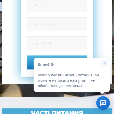
×
СТАТИ ПАРТНЕРОМ
Вітаю! 👋
Якщо у вас виникнуть питання, ви
можете написати нам у чат, і ми
обовʼязково допоможемо!
ЧАСТІ ПИТАННЯ