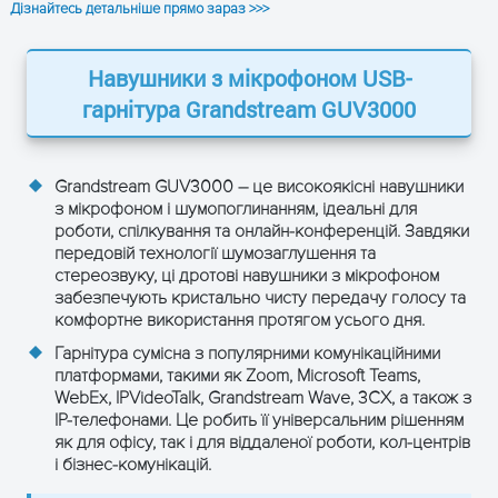
Поддержка
Дізнайтесь детальніше прямо зараз >>>
широкополосного звука
Дополнительные
функции
Эргономичный дизайн для
Навушники з мікрофоном USB-
длительного
гарнітура Grandstream GUV3000
использования
Прочная конструкция
Grandstream GUV3000 – це високоякісні навушники
з мікрофоном і шумопоглинанням, ідеальні для
роботи, спілкування та онлайн-конференцій. Завдяки
передовій технології шумозаглушення та
ЗАЛИШТЕ ЗАЯВКУ
стереозвуку, ці дротові навушники з мікрофоном
забезпечують кристально чисту передачу голосу та
і отримайте консультацію
комфортне використання протягом усього дня.
Гарнітура сумісна з популярними комунікаційними
платформами, такими як Zoom, Microsoft Teams,
WebEx, IPVideoTalk, Grandstream Wave, 3CX, а також з
IP-телефонами. Це робить її універсальним рішенням
як для офісу, так і для віддаленої роботи, кол-центрів
і бізнес-комунікацій.