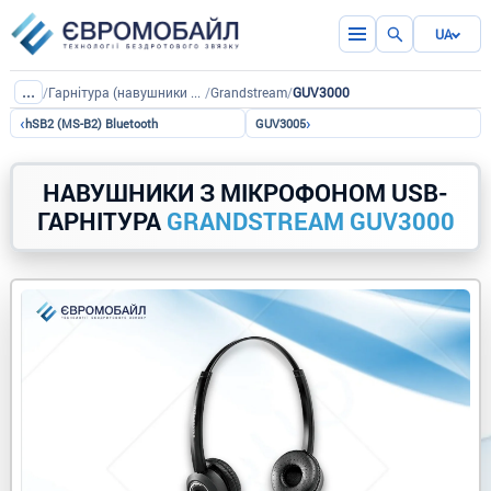
UA
...
/
Гарнітура (навушники з мікрофоном)
/
Grandstream
/
GUV3000
‹
›
hSB2 (MS-B2) Bluetooth
GUV3005
НАВУШНИКИ З МІКРОФОНОМ USB-
ГАРНІТУРА
GRANDSTREAM GUV3000