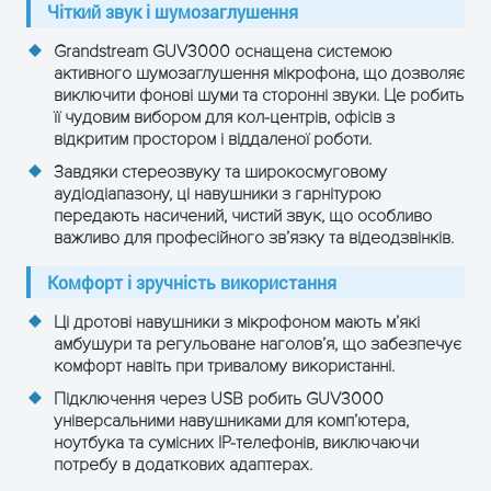
Чіткий звук і шумозаглушення
Grandstream GUV3000 оснащена системою
активного шумозаглушення мікрофона, що дозволяє
виключити фонові шуми та сторонні звуки. Це робить
ОТРИМАТИ КОНСУЛЬТАЦІЮ
її чудовим вибором для кол-центрів, офісів з
відкритим простором і віддаленої роботи.
Завдяки стереозвуку та широкосмуговому
аудіодіапазону, ці навушники з гарнітурою
передають насичений, чистий звук, що особливо
важливо для професійного зв’язку та відеодзвінків.
Комфорт і зручність використання
Ці дротові навушники з мікрофоном мають м’які
амбушури та регульоване наголов’я, що забезпечує
комфорт навіть при тривалому використанні.
Підключення через USB робить GUV3000
універсальними навушниками для комп’ютера,
ноутбука та сумісних IP-телефонів, виключаючи
потребу в додаткових адаптерах.