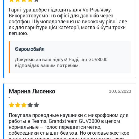
Гарнітура добре підходить для VoIP-зв’язку.
Використовуємо її в офісі для дзвінків через
софтфон. Шумоподавлення на високому рівні, але
як для гарнітури цієї категорії, могла б бути трохи
легшою.
Євромобайл
Дякуємо за ваш відгук! Раді, що GUV3000
відповідає вашим потребам.
Марина Лисенко
30.06.2023
-
Покупала проводные наушники с микрофоном для
работы в Teams. Grandstream GUV3000 в целом
нормальные – голос передается четко,
собеседники слышат без эха. Но оголовье жесткое
и давит на голову, после пары часов устают уши.