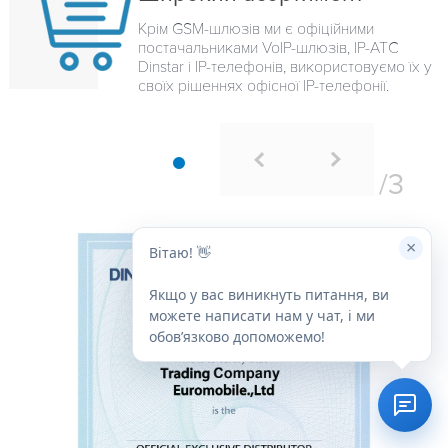
Крім GSM-шлюзів ми є офіційними
постачальниками VoIP-шлюзів, IP-ATC
Dinstar і IP-телефонів, використовуємо їх у
своїх рішеннях офісної IP-телефонії.
×
Вітаю! 👋
Якщо у вас виникнуть питання, ви
можете написати нам у чат, і ми
обовʼязково допоможемо!