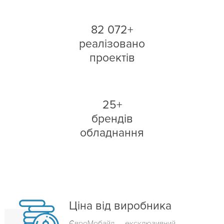
82 072+
реалізовано
проектів
25+
брендів
обладнання
Ціна від виробника
ЄвроМобайл — ексклюзивний