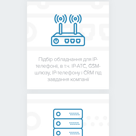
Підбір обладнання для
IP-
телефонії, в т.ч. IP-АТС,
GSM-
шлюзу, IP-телефону і
CRM під
завдання компанії