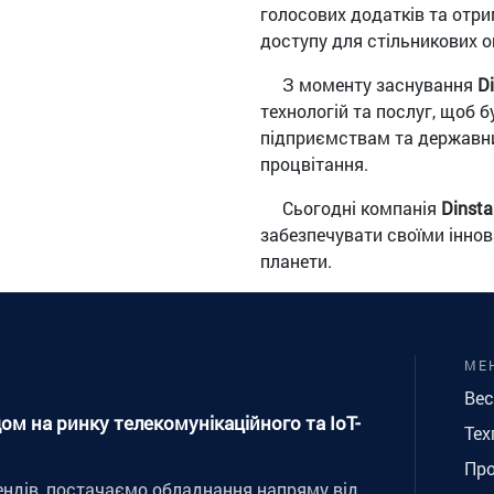
голосових додатків та отри
доступу для стільникових о
З моменту заснування
Di
технологій та послуг, щоб 
підприємствам та державн
процвітання.
Сьогодні компанія
Dinsta
забезпечувати своїми іннова
планети.
МЕ
Вес
ом на ринку телекомунікаційного та IoT-
Тех
Про
ендів, постачаємо обладнання напряму від