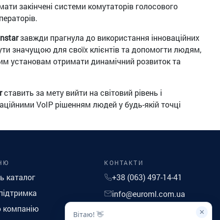
мати закінчені системи комутаторів голосового
ператорів.
nstar
завжди прагнула до використання інноваційних
бути значущою для своїх клієнтів та допомогти людям,
им установам отримати динамічний розвиток та
r
ставить за мету вийти на світовий рівень і
ційними VoIP рішенням людей у ​​будь-якій точці
НЮ
КОНТАКТИ
ь каталог
+38 (063) 497-14-41
підтримка
info@euroml.com.ua
 компанію
×
Графік роботи: Понеділок-
Вітаю! 👋