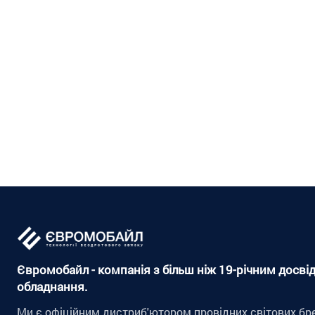
Євромобайл - компанія з більш ніж 19-річним досвід
обладнання.
Ми є офіційним дистриб'ютором провідних світових бр