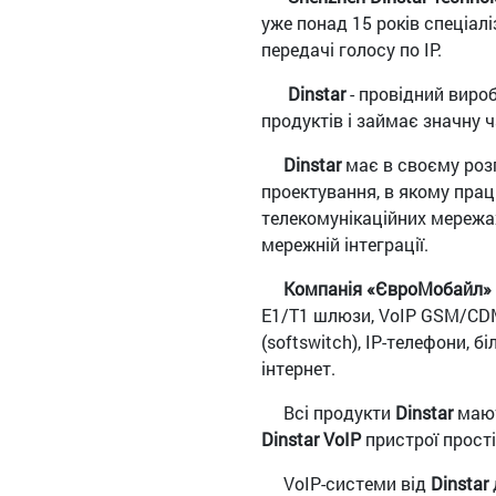
уже понад 15 років спеціалі
передачі голосу по IP.
Dinstar
- провідний вироб
продуктів і займає значну 
Dinstar
має в своєму роз
проектування, в якому пра
телекомунікаційних мережах
мережній інтеграції.
Компанія «ЄвроМобайл»
E1/T1 шлюзи, VoIP GSM/CDM
(softswitch), IP-телефони, б
інтернет.
Всі продукти
Dinstar
мают
Dinstar VoIP
пристрої прості 
VoIP-системи від
Dinstar