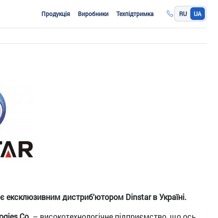
Продукція
Виробники
Техпідтримка
RU
UA
 є ексклюзивним дистриб'ютором
Dinstar
в Україні.
ogies Co.
– високотехнологічне підприємство, що ось