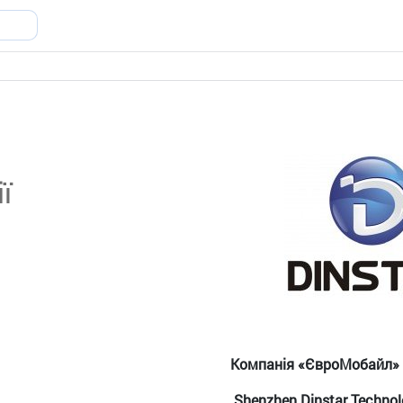
ї
Компанія «ЄвроМобайл»
Shenzhen Dinstar Technol