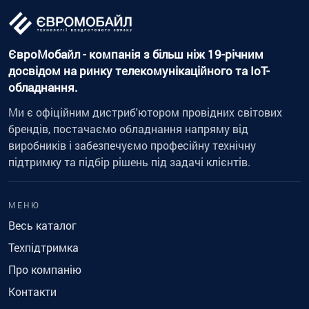
ЄвроМобайл - компанія з більш ніж 19-річним
досвідом на ринку телекомунікаційного та IoT-
обладнання.
Ми є офіційним дистриб'ютором провідних світових
брендів, постачаємо обладнання напряму від
виробників і забезпечуємо професійну технічну
підтримку та підбір рішень під задачі клієнтів.
МЕНЮ
Весь каталог
Техпідтримка
Про компанію
Контакти