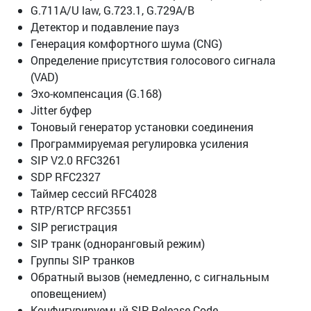
G.711A/U law, G.723.1, G.729A/B
Детектор и подавление пауз
Генерация комфортного шума (CNG)
Определение присутствия голосового сигнала
(VAD)
Эхо-компенсация (G.168)
Jitter буфер
Тоновый генератор установки соединения
Программируемая регулировка усиления
SIP V2.0 RFC3261
SDP RFC2327
Таймер сессий RFC4028
RTP/RTCP RFC3551
SIP регистрация
SIP транк (одноранговый режим)
Группы SIP транков
Обратный вызов (немедленно, с сигнальным
оповещением)
Конфигурируемый SIP Release Code