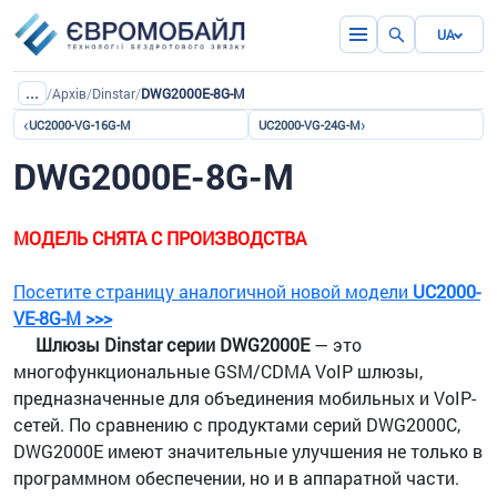
UA
...
/
Архів
/
Dinstar
/
DWG2000E-8G-M
‹
›
UC2000-VG-16G-M
UC2000-VG-24G-M
DWG2000E-8G-M
МОДЕЛЬ СНЯТА С ПРОИЗВОДСТВА
Посетите страницу аналогичной новой модели
UC2000-
VE-8G-M >>>
Шлюзы Dinstar серии DWG2000E
— это
многофункциональные GSM/CDMA VoIP шлюзы,
предназначенные для объединения мобильных и VoIP-
сетей. По сравнению с продуктами серий DWG2000C,
DWG2000E имеют значительные улучшения не только в
программном обеспечении, но и в аппаратной части.