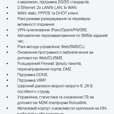
з мережею, підтримка 2G/3G стандартів.
2 Ethernet: 2x LAN/1x LAN, 1x WAN.
WAN: static, PPPOE та DHCP клієнт.
Різні режими резервування та перевірки
активності з’єднання.
VPN-тунелювання: IPsec/OpenVPN/GRE.
Автоматичне перезавантаження по SMS/в заданий
час.
Різні методи управління: Web/SMS/CLI.
Оновлення програмного забезпечення за
допомогою Web/CLI/SMS.
Розширений Firewall: фільтр пакетів,
перенаправлення портів, DMZ.
Підтримка DDNS.
Підтримка VRRP.
Широкий діапазон вхідної напруги 9…26 В
постійного струму.
Управління, статистика та оновлення ПЗ за
допомогою M2M платформи Robustlink.
Металевий корпус з можливістю кріплення на DIN-