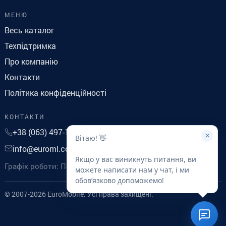
МЕНЮ
Весь каталог
Техпідтримка
Про компанію
Контакти
Політика конфіденційності
КОНТАКТИ
+38 (063) 497-14-41
×
Вітаю! 👋
info@euroml.com.ua
Якщо у вас виникнуть питання, ви
Графік роботи: Понеділок-П'ятниця з 9 до 18
можете написати нам у чат, і ми
обовʼязково допоможемо!
© 2007-2026 EuroMobile. Усі права захищені.