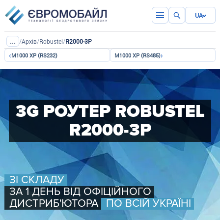
UA
...
/
Архів
/
Robustel
/
R2000-3P
‹
›
M1000 XP (RS232)
M1000 XP (RS485)
3G РОУТЕР ROBUSTEL
R2000-3P
ЗІ СКЛАДУ
ЗА 1 ДЕНЬ ВІД ОФІЦІЙНОГО
ДИСТРИБ'ЮТОРА
ПО ВСІЙ УКРАЇНІ