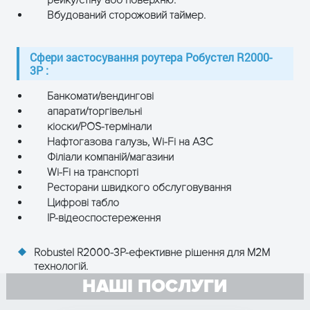
рейку/стіну або поверхню.
Вбудований сторожовий таймер.
Сфери застосування роутера Робустел R2000-
3P :
Банкомати/вендингові
апарати/торгівельні
кіоски/POS-термінали
Нафтогазова галузь, Wi-Fi на АЗС
Філіали компаній/магазини
Wi-Fi на транспорті
Ресторани швидкого обслуговування
Цифрові табло
IP-відеоспостереження
Robustel R2000-3P-ефективне рішення для M2M
технологій.
НАШІ ПОСЛУГИ