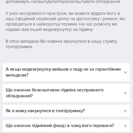
допоможуть налаштувати/переналаштувати обладнання.
У разі несправності пристрою, ви можете віддати його в
наш офіційний сервісний центр на діагностику і ремонт, які
проводяться в найкоротші терміни. На час ремонту ми
надамо вам інший модем/роутер на підміну.
В обох випадках Ви повинні звернутися в нашу службу
техпідтримки.
А якщо модем/роутер вийшов з ладу не за гарантійним
випадком?
Що означає безкоштовна підміна несправного
обладнання?
Як я можу звернутися в техпідтримку?
Що означає підмінний фонд і в чому його переваги?