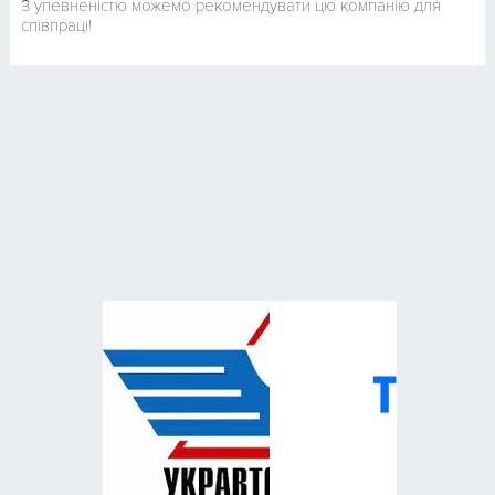
З упевненістю можемо рекомендувати цю компанію для
співпраці!