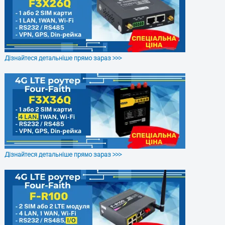
Міжмережевий екран: SPI, anti-D
фільтр пакетів, контроль доступ
Управління: Web, SMS, CLI
Живлення та
Інтерфейс живлення: 3.5 мм кле
енергоспоживання
колодка
Дізнайтеся детальніше прямо зараз >>>
Вхідне живлення: 9…26 В
постійного струму
Енергоспоживання: у спокої: 10
при 12 В
Передача даних: 500 мА (у піку) 
12 В
Корпус
металевий
Вага, г
300
Дізнайтеся детальніше прямо зараз >>>
Розміри, мм
127.5x 82.5 x 29.5
ЗАЛИШТЕ ЗАЯВКУ