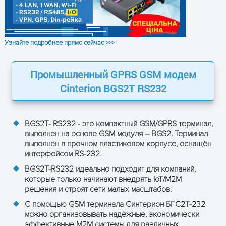
Узнайте подробнее прямо сейчас >>>
Промышленный GPRS GSM модем
Cinterion BGS2T RS232
ПОЛУЧИТЬ КОНСУЛЬТАЦИЮ
BGS2T- RS232
- это компактный GSM/GPRS терминал,
выполнен на основе GSM модуля – BGS2. Терминал
выполнен в прочном пластиковом корпусе, оснащён
интерфейсом RS-232.
BGS2T-RS232
идеально подходит для компаний,
которые только начинают внедрять IoT/М2М
решения и строят сети малых масштабов.
С помощью GSM терминала Синтерион БГС2Т-232
можно организовывать надёжные, экономически
эффективные M2M системы для различных