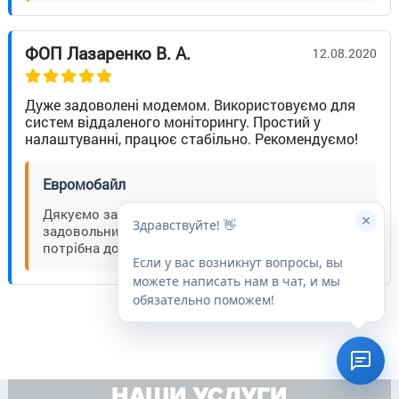
ФОП Лазаренко В. А.
12.08.2020
Дуже задоволені модемом. Використовуємо для
систем віддаленого моніторингу. Простий у
налаштуванні, працює стабільно. Рекомендуємо!
Евромобайл
Дякуємо за ваш відгук! Раді, що модем
×
Здравствуйте! 👋
задовольнив ваші потреби. Звертайтесь, якщо
потрібна допомога.
Если у вас возникнут вопросы, вы
можете написать нам в чат, и мы
обязательно поможем!
НАШИ УСЛУГИ