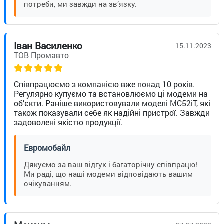
потреби, ми завжди на зв’язку.
Іван Василенко
15.11.2023
ТОВ Промавто
Співпрацюємо з компанією вже понад 10 років.
Регулярно купуємо та встановлюємо ці модеми на
об’єкти. Раніше використовували моделі MC52iT, які
також показували себе як надійні пристрої. Завжди
задоволені якістю продукції.
Евромобайл
Дякуємо за ваш відгук і багаторічну співпрацю!
Ми раді, що наші модеми відповідають вашим
очікуванням.