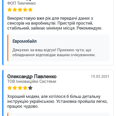
ФОП Тимченко
Використовую вже рік для передачі даних з
сенсорів на виробництві. Пристрій простий,
стабільний, займає мінімум місця. Рекомендую.
Евромобайл
Дякуємо за ваш відгук! Приємно чути, що
обладнання відповідає вашим очікуванням.
Олександр Павленко
15.02.2021
ТОВ Інноваційні Системи
Хороший модем, але хотілося б більш детальну
інструкцію українською. Установка пройшла легко,
працює чудово.