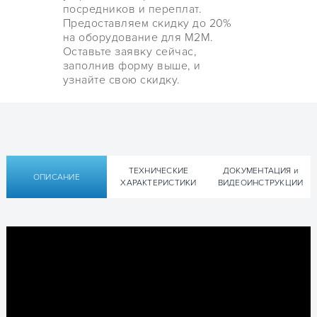
посредников и переплат.
Предоставляем скидку до 20%
на оборудование для М2М.
Оставьте заявку сейчас,
заполнив форму выше, и
узнайте свою скидку.
ТЕХНИЧЕСКИЕ
ДОКУМЕНТАЦИЯ и
ОПИСАНИЕ
ХАРАКТЕРИСТИКИ
ВИДЕОИНСТРУКЦИИ
Технические характеристики
Техническая документация Cinterion
GSM/GPRS-модем Cinterion BGS2T RS232
BGS2T RS232:
Частотный
GSM850/900/1800/1900
диапазон,
МГц
▹ Руководство пользователя User Manual Cinterion