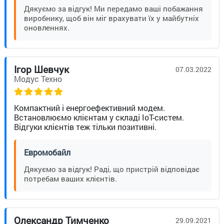
Дякуємо за відгук! Ми передамо ваші побажання
виробнику, щоб він міг врахувати їх у майбутніх
оновленнях.
Ігор Шевчук
07.03.2022
Модус Техно
Компактний і енергоефективний модем.
Встановлюємо клієнтам у складі IoT-систем.
Відгуки клієнтів теж тільки позитивні.
Евромобайл
Дякуємо за відгук! Раді, що пристрій відповідає
потребам ваших клієнтів.
Олександр Тимченко
29.09.2021