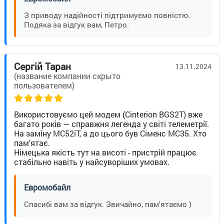
З приводу надійності підтримуємо повністю.
Подяка за відгук вам, Петро.
Сергій Таран
13.11.2024
(название компании скрыто
пользователем)
Використовуємо цей модем (Cinterion BGS2T) вже
багато років — справжня легенда у світі телеметрії.
На заміну MC52iT, а до цього був Сіменс MC35. Хто
пам'ятає.
Німецька якість тут на висоті - пристрій працює
стабільно навіть у найсуворіших умовах.
Евромобайл
Спасибі вам за відгук. Звичайно, пам'ятаємо )