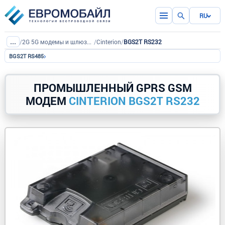
RU
...
/
2G 5G модемы и шлюзы IoT
/
Cinterion
/
BGS2T RS232
›
BGS2T RS485
ПРОМЫШЛЕННЫЙ GPRS GSM
МОДЕМ
CINTERION BGS2T RS232