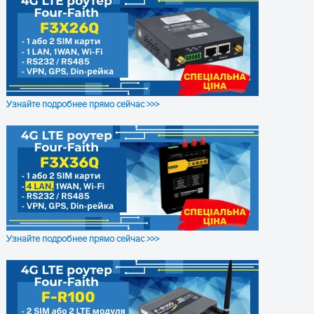
Диапазон
8…30
ПОЛУЧИТЬ КОНСУЛЬТАЦИЮ
напряжения
питания, В
Диапазон
-40°C…+85°C
рабочих
температур
Узнайте подробнее прямо сейчас >>>
Размеры,
80x55x23,
мм
не включая интерфейсы
Вес, г
65
ОСТАВЬТЕ ЗАЯВКУ
и получите консультацию
Узнайте подробнее прямо сейчас >>>