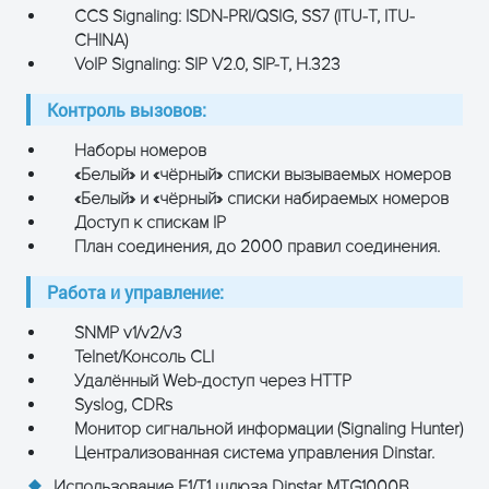
CCS Signaling: ISDN-PRI/QSIG, SS7 (ITU-T, ITU-
CHINA)
VoIP Signaling: SIP V2.0, SIP-T, H.323
Контроль вызовов:
Наборы номеров
«Белый» и «чёрный» списки вызываемых номеров
«Белый» и «чёрный» списки набираемых номеров
Доступ к спискам IP
План соединения, до 2000 правил соединения.
Работа и управление:
SNMP v1/v2/v3
Telnet/Консоль CLI
Удалённый Web-доступ через HTTP
Syslog, CDRs
Монитор сигнальной информации (Signaling Hunter)
Централизованная система управления Dinstar.
Использование E1/T1 шлюза Dinstar MTG1000B