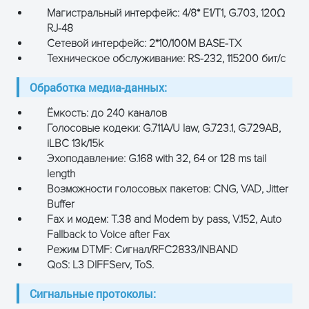
Магистральный интерфейс: 4/8* E1/T1, G.703, 120Ω
RJ-48
Сетевой интерфейс: 2*10/100M BASE-TX
Техническое обслуживание: RS-232, 115200 бит/с
Обработка медиа-данных:
Ёмкость: до 240 каналов
Голосовые кодеки: G.711A/U law, G.723.1, G.729AB,
iLBC 13k/15k
Эхоподавление: G.168 with 32, 64 or 128 ms tail
length
Возможности голосовых пакетов: CNG, VAD, Jitter
Buffer
Fax и модем: T.38 and Modem by pass, V.152, Auto
Fallback to Voice after Fax
Режим DTMF: Сигнал/RFC2833/INBAND
QoS: L3 DIFFServ, ToS.
Сигнальные протоколы: