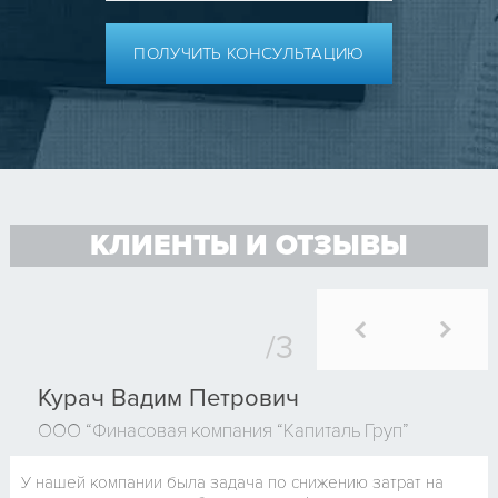
ПОЛУЧИТЬ КОНСУЛЬТАЦИЮ
КЛИЕНТЫ И ОТЗЫВЫ
Курач Вадим Петрович
ООО “Финасовая компания “Капиталь Груп”
У нашей компании была задача по снижению затрат на