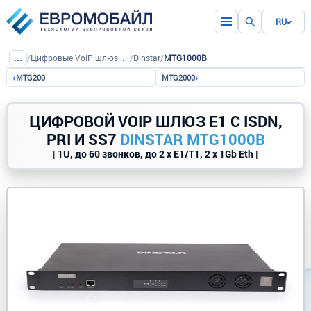
RU
...
/
Цифровые VoIP шлюзы E1 с ISDN, PRI и SS7
/
Dinstar
/
MTG1000B
‹
›
MTG200
MTG2000
ЦИФРОВОЙ VOIP ШЛЮЗ E1 С ISDN,
PRI И SS7
DINSTAR MTG1000B
| 1U, до 60 звонков, до 2 x E1/T1, 2 x 1Gb Eth |