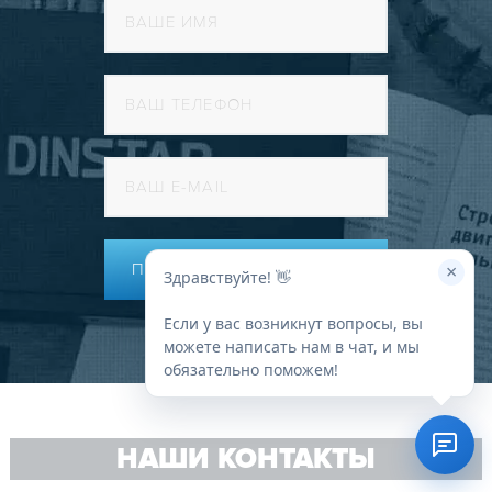
×
ПОЛУЧИТЬ КОНСУЛЬТАЦИЮ
Здравствуйте! 👋
Если у вас возникнут вопросы, вы
можете написать нам в чат, и мы
обязательно поможем!
НАШИ КОНТАКТЫ