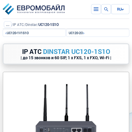
RU
...
/
IP ATC
/
Dinstar
/
UC120-1S1O
‹
›
UC120-1V1S1O
UC120-2O
IP АТС
DINSTAR UC120-1S1O
| до 15 звонков и 60 SIP, 1 x FXS, 1 x FXO, Wi-Fi |