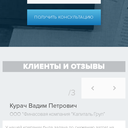
ПОЛУЧИТЬ КОНСУЛЬТАЦИЮ
КЛИЕНТЫ И ОТЗЫВЫ
Курач Вадим Петрович
ООО “Финасовая компания “Капиталь Груп”
У нашей компании была задача по снижению затрат на