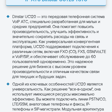
ОСТАВЬТЕ ЗАЯВКУ
и получите консультацию
Dinstar UC120
— это передовая телефонная система
VoIP АТС, специально разработанная для малых и
средних предприятий. Она помогает повысить
ПОЛУЧИТЬ КОНСУЛЬТАЦИЮ
производительность, улучшить эффективность и
значительно сократить расходы на связь и
эксплуатацию. Как универсальная конвергентная
платформа, UC120 поддерживает подключения к
различным сетям, включая FXO (CO), FXS, GSM/VoLTE
и VoIP/SIP, и обеспечивает обслуживание до 60
пользователей одновременно. Это надежное
решение для бизнеса с высоким уровнем
производительности и отличным качеством связи
для текущих и будущих задач.
Одной из ключевых особенностей UC120 является
ПОЛУЧИТЬ КОНСУЛЬТАЦИЮ
универсальность. Как решение "все-в-одном", она
использует имеющиеся ресурсы максимально
эффективно. Вы можете подключить линии PSTN/CO,
LTE/GSM, аналоговые телефоны и факсы, IP-
телефоны и SIP-магистрали. Модульная архитектура