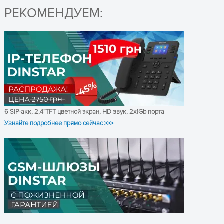
РЕКОМЕНДУЕМ:
G.711 A/U, G.723.1,
Поддерживаемые
аудиокодеки
G.729.A/B
SIP через UDP/TCP/TLS,
VoIP протоколы
RTP/SRTP
Подавление эха (до 128 мс),
Jitter Buffer,
автоматическое
6 SIP-акк, 2,4''TFT цветной экран, HD звук, 2x1Gb порта
Дополнительные
функции
регулирование усиления
Узнайте подробнее прямо сейчас >>>
(AGC), конференц-связь до 3
участников
Веб-интерфейс, Telnet,
конфигурация и резервное
Управление и
копирование, обновление
настройка
прошивки, Syslog,
статистика трафика