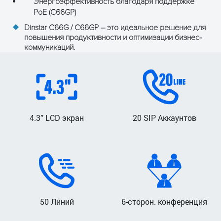
Энергоэффективность благодаря поддержке
238x223x42mm (без
PoE (C66GP)
подставки) и
Dinstar C66G / C66GP – это идеальное решение для
Размеры (прибл.)
238x223x168mm (с
повышения продуктивности и оптимизации бизнес-
подставкой)
коммуникаций.
устройство 700г, подставка
Вес (прибл.)
60г
Рабочая
0 ~ 40 °C
температура
4.3” LCD экран
20 SIP Аккаунтов
от 10% до 95% (без
Влажность
конденсации)
Возможность
Да
крепить на стену
50 Линий
6-сторон. конференция