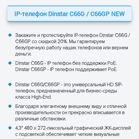
Дополнительные характеристики
Объем
IP-телефон Dinstar C66G / C66GP NEW
1000 (номеров)
телефонной книги
Черный список
100 (номеров)
Закажите и протестируйте IP-телефон Dinstar C66G /
C66GP со скидкой 20%. Мы гарантируем
Журнал вызовов
200 (номеров)
безупречную работу наших телефонов или вернем
деньги.
Разъем для
Да
подключения
Dinstar C66G - IP телефон без поддержки PoE.
гарнитуры
Dinstar C66GP - IP телефон поддерживает PoE.
Тип разъема
RJ-9
Dinstar C66G/C66GP
- это универсальный HD SIP-
телефон, предназначенный для бизнес-среды
Наличие
класса High-End.
Да
программируемых
клавиш
Благодаря элегантному внешнему виду и отличной
производительности он прекрасно вписывается в
Поддержка SIP
Да
различные обстановки.
4,3" 480 x 272-пиксельный графический ЖК-дисплей
XML-браузер
Да
с подсветкой обеспечивает четкие визуальные