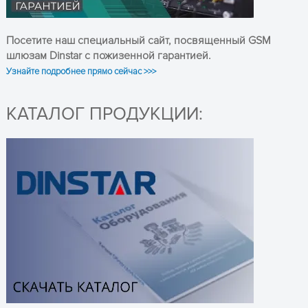
Конференц-
Да
телефон
Посетите наш специальный сайт, посвященный GSM
шлюзам Dinstar с пожизенной гарантией.
Цветной 4.3 графический
Узнайте подробнее прямо сейчас >>>
Тип дисплея
LCD-экран с разрешением
480x272 точек с подсветкой
КАТАЛОГ ПРОДУКЦИИ:
Сенсорный экран
Нет
Количество линий
20
Количество SIP
20
аккаунтов
2xRJ45 10/100/1000M
Количество
Ethernet портов
Ethernet Ports
Блок питания в
Да
комплекте