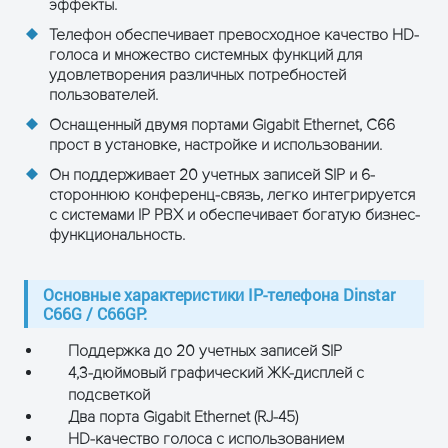
эффекты.
PoE IEEE802.3af или 5Vdc
Телефон обеспечивает превосходное качество HD-
Питание
power adapter
голоса и множество системных функций для
удовлетворения различных потребностей
Трубка
4P4C, RJ9
пользователей.
Оснащенный двумя портами Gigabit Ethernet, C66
Гарнитура
4P4C, RJ9
прост в установке, настройке и использовании.
Он поддерживает 20 учетных записей SIP и 6-
Дополнительный
Сеть 220В
стороннюю конференц-связь, легко интегрируется
источник питания
с системами IP PBX и обеспечивает богатую бизнес-
функциональность.
Напряжение
5.0 (В)
Подсветка экрана
Да
Основные характеристики IP-телефона Dinstar
C66G / C66GP:
SIP v1 (RFC2543), v2
Поддержка до 20 учетных записей SIP
(RFC3261). SIP через TLS.
4,3-дюймовый графический ЖК-дисплей с
SRTP. TCP / IP / UDP. RTP /
подсветкой
RTCP. RFC2198, 1889. HTTP /
Два порта Gigabit Ethernet (RJ-45)
HTTPS / FTP / TFTP. ARP /
HD-качество голоса с использованием
RARP / ICMP / NTP / DHCP.