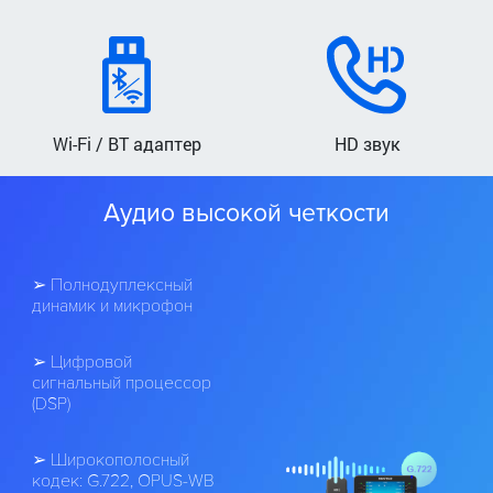
ОСТАВЬТЕ ЗАЯВКУ
и получите консультацию
Wi-Fi / BT адаптер
HD звук
Аудио высокой четкости
➢ Полнодуплексный
динамик и микрофон
ПОЛУЧИТЬ КОНСУЛЬТАЦИЮ
➢ Цифровой
сигнальный процессор
(DSP)
➢ Широкополосный
кодек: G.722, OPUS-WB