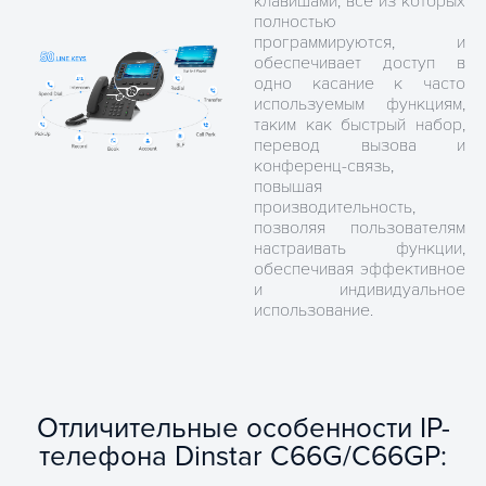
клавишами, все из которых
полностью
программируются, и
обеспечивает доступ в
одно касание к часто
используемым функциям,
таким как быстрый набор,
перевод вызова и
конференц-связь,
повышая
производительность,
позволяя пользователям
настраивать функции,
обеспечивая эффективное
и индивидуальное
использование.
Отличительные особенности IP-
телефона Dinstar C66G/C66GP: