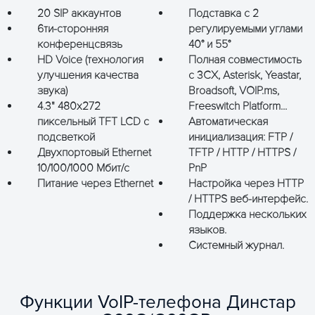
20 SIP аккаунтов
Подставка с 2
6ти-сторонняя
регулируемыми углами
конференцсвязь
40° и 55°
HD Voice (технология
Полная совместимость
улучшения качества
с 3CX, Asterisk, Yeastar,
звука)
Broadsoft, VOIP.ms,
4.3" 480х272
Freeswitch Platform...
пиксельный TFT LCD с
Автоматическая
подсветкой
инициализация: FTP /
Двухпортовый Ethernet
TFTP / HTTP / HTTPS /
10/100/1000 Мбит/с
PnP
Питание через Ethernet
Настройка через HTTP
/ HTTPS веб-интерфейс.
Поддержка нескольких
языков.
Системный журнал.
Функции VoIP-телефона Динстар