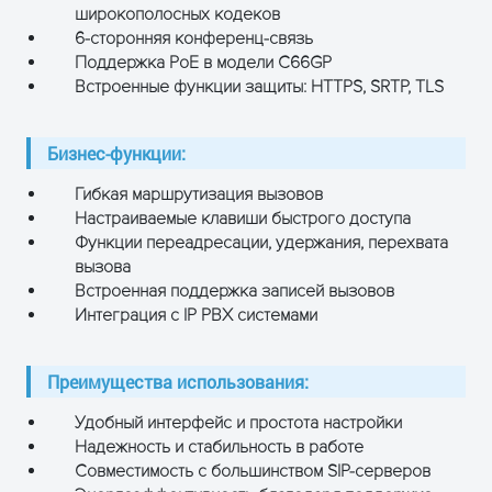
Протоколы и
широкополосных кодеков
стандарты
DNS SRV / A Query / NATPR
6-сторонняя конференц-связь
Query. STUN, таймер сеанса
Поддержка PoE в модели C66GP
(RFC4028). DTMF:
Встроенные функции защиты: HTTPS, SRTP, TLS
внутриполосный, RFC2833,
SIP INFO, LLDP, 802.1X, Open
Бизнес-функции:
VPN
Гибкая маршрутизация вызовов
Широкополосный кодек:
Настраиваемые клавиши быстрого доступа
G.722. Узкополосный кодек:
Функции переадресации, удержания, перехвата
PCMA, PCMU, G.729, G723_53,
вызова
G723_63, G726_32.
Встроенная поддержка записей вызовов
Аудио. Голосовые
Технология подавления эха /
Интеграция с IP PBX системами
кодеки
Адаптивный джиттер-буфер.
Обнаружение голосовой
Преимущества использования:
активности (VAD). Генерация
комфортного шума (КПГ)
Удобный интерфейс и простота настройки
Надежность и стабильность в работе
Тип экрана
Графический LCD
Совместимость с большинством SIP-серверов