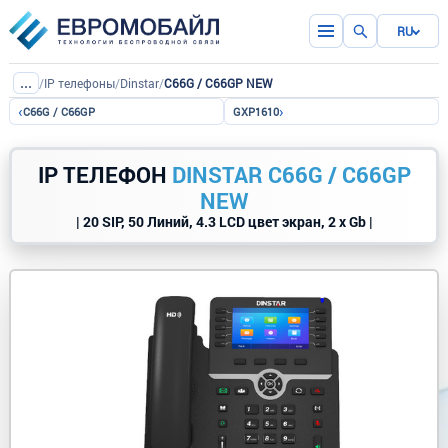
RU
...
/
IP телефоны
/
Dinstar
/
C66G / C66GP NEW
‹
›
C66G / C66GP
GXP1610
IP ТЕЛЕФОН
DINSTAR C66G / C66GP
NEW
| 20 SIP, 50 Линий, 4.3 LCD цвет экран, 2 x Gb |