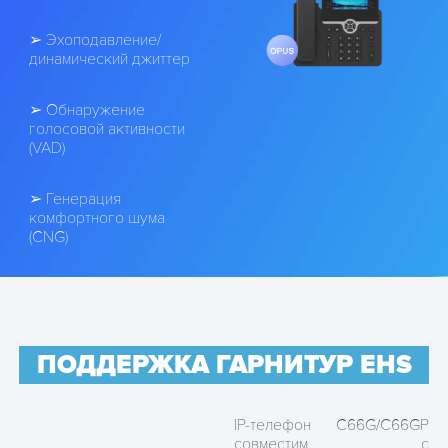
➢ Эхоподавление/
динамический джиттер
➢ Обнаружение
голосовой активности
(VAD)
➢ Генерация
комфортного шума
(CNG)
ПОДДЕРЖКА ГАРНИТУР EHS
IP-телефон C66G/C66GP
совместим с