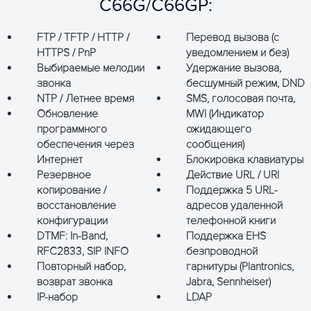
C66G/C66GP:
FTP / TFTP / HTTP /
Перевод вызова (с
HTTPS / PnP
уведомлением и без)
Выбираемые мелодии
Удержание вызова,
звонка
бесшумный режим, DND
NTP / Летнее время
SMS, голосовая почта,
Обновление
MWI (Индикатор
программного
ожидающего
обеспечения через
сообщения)
Интернет
Блокировка клавиатуры
Резервное
Действие URL / URI
копирование /
Поддержка 5 URL-
восстановление
адресов удаленной
конфигурации
телефонной книги
DTMF: In-Band,
Поддержка EHS
RFC2833, SIP INFO
безпроводной
Повторный набор,
гарнитуры (Plantronics,
возврат звонка
Jabra, Sennheiser)
IP-набор
LDAP