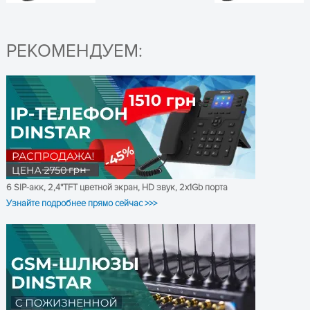
Переадресация
Слепой и
сопровождаемый перевод
РЕКОМЕНДУЕМ:
вызова
Удержание вызова, Mute,
DND (Поддержка режима
"Не беспокоить")
ПОЛУЧИТЬ КОНСУЛЬТАЦИЮ
Быстрый набор. Горячая
линия
Характеристки
вызова
Повторный набор.
Обратный звонок
6 SIP-акк, 2,4''TFT цветной экран, HD звук, 2x1Gb порта
Автодозвон, автоответчик
Узнайте подробнее прямо сейчас >>>
Абонентская группа
Шестисторонняя
конференц-связь
Набор номера в
одноранговой сети
Распознавание голосовой
активности