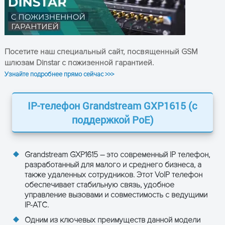
Графический LCD дисплей без
Тип дисплея
подсветки, 132x48 пикселей
Сенсорный
Нет
экран
Посетите наш специальный сайт, посвященный GSM
шлюзам Dinstar с пожизенной гарантией.
Количество
2
Узнайте подробнее прямо сейчас >>>
линий
Количество SIP-
2
IP-телефон Grandstream GXP1615 (с
аккаунтов
поддержкой PoE)
PoE (Power over Ethernet) или
Питание
блок питания 5В/600мА (в
комплекте)
Grandstream GXP1615 – это современный IP телефон,
разработанный для малого и среднего бизнеса, а
Разъем для
также удаленных сотрудников. Этот VoIP телефон
RJ9
гарнитуры
обеспечивает стабильную связь, удобное
управление вызовами и совместимость с ведущими
Журнал вызовов на 200
IP-АТС.
записей
Одним из ключевых преимуществ данной модели