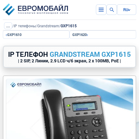
RU
...
/
IP телефоны
/
Grandstream
/
GXP1615
‹
›
GXP1610
GXP1620
IP ТЕЛЕФОН
GRANDSTREAM GXP1615
| 2 SIP, 2 Линии, 2.9 LCD ч/б экран, 2 x 100MB, PoE |