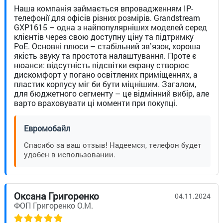
Наша компанія займається впровадженням IP-
телефонії для офісів різних розмірів. Grandstream
GXP1615 – одна з найпопулярніших моделей серед
клієнтів через свою доступну ціну та підтримку
PoE. Основні плюси – стабільний звʼязок, хороша
якість звуку та простота налаштування. Проте є
нюанси: відсутність підсвітки екрану створює
дискомфорт у погано освітлених приміщеннях, а
пластик корпусу міг би бути міцнішим. Загалом,
для бюджетного сегменту – це відмінний вибір, але
варто враховувати ці моменти при покупці.
Евромобайл
Спасибо за ваш отзыв! Надеемся, телефон будет
удобен в использовании.
Оксана Григоренко
04.11.2024
ФОП Григоренко О.М.