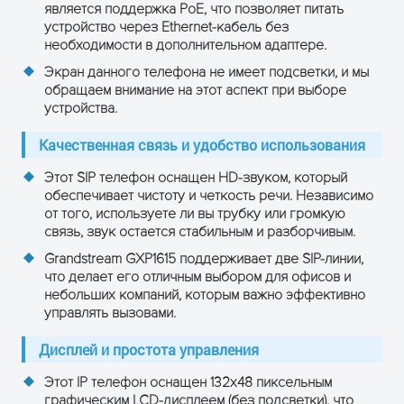
Телефонная книга на 500
является поддержка PoE, что позволяет питать
контактов
Дополнительные
устройство через Ethernet-кабель без
функции
Поддержка XML-браузера
необходимости в дополнительном адаптере.
Поддержка протоколов: SIP
Экран данного телефона не имеет подсветки, и мы
v2, TCP/IP/UDP, RTP/RTCP,
обращаем внимание на этот аспект при выборе
устройства.
HTTP/HTTPS, DNS, STUN
Качественная связь и удобство использования
Габариты
209 x 184.5 x 76.2 мм
Этот SIP телефон оснащен HD-звуком, который
Вес
0.72 кг
обеспечивает чистоту и четкость речи. Независимо
от того, используете ли вы трубку или громкую
Рабочая
связь, звук остается стабильным и разборчивым.
от 0°C до 40°C
температура
Grandstream GXP1615 поддерживает две SIP-линии,
Возможность
что делает его отличным выбором для офисов и
Да
крепления на
небольших компаний, которым важно эффективно
стену
управлять вызовами.
Дисплей и простота управления
Этот IP телефон оснащен 132x48 пиксельным
графическим LCD-дисплеем (без подсветки), что