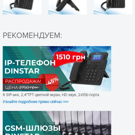
Ожидание вызова
Переадресация
Перевод вызова
Удержание вызова, Mute,
РЕКОМЕНДУЕМ:
DND (режим "Не
ПОЛУЧИТЬ КОНСУЛЬТАЦИЮ
беспокоить")
Быстрый набор
Характеристики
Повторный набор
вызова
Автодозвон, автоответ
Трехсторонняя конференц-
связь
Набор номера в
одноранговой сети
6 SIP-акк, 2,4''TFT цветной экран, HD звук, 2x1Gb порта
Распознавание голосовой
Узнайте подробнее прямо сейчас >>>
активности (VAD)
Да, поддержка трехсторонней
Конференц-
телефон
конференции