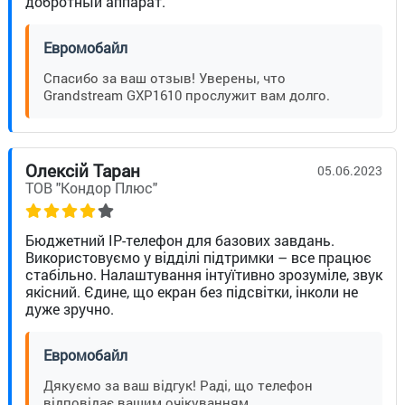
добротный аппарат.
Евромобайл
Спасибо за ваш отзыв! Уверены, что
Grandstream GXP1610 прослужит вам долго.
Олексій Таран
05.06.2023
ТОВ "Кондор Плюс"
Бюджетний IP-телефон для базових завдань.
Використовуємо у відділі підтримки – все працює
стабільно. Налаштування інтуїтивно зрозуміле, звук
якісний. Єдине, що екран без підсвітки, інколи не
дуже зручно.
Евромобайл
Дякуємо за ваш відгук! Раді, що телефон
відповідає вашим очікуванням.