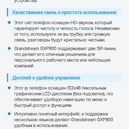
Телефонная книга на 500
устройства.
контактов
Дополнительные
Качественная связь и простота использования
функции
Поддержка XML-браузера
Поддержка протоколов: SIP
Этот сип телефон оснащен HD-звуком, который
v2, TCP/IP/UDP, RTP/RTCP,
гарантирует чистоту и четкость голоса. Независимо
от того, используете ли вы трубку или громкую
HTTP/HTTPS, DNS, STUN
связь, разговоры будут кристально чистыми.
Габариты
209 x 184.5 x 76.2 мм
Grandstream GXP1610 поддерживает две SIP-линии,
что делает его отличным решением для
персонального рабочего места или небольших
Вес
0.72 кг
компаний.
Рабочая
от 0°C до 40°C
Дисплей и удобное управление
температура
Этот ip телефон оснащен 132x48 пиксельным
Возможность
Да
крепления на
графическим LCD-дисплеем (без подсветки), что
стену
обеспечивает удобную навигацию по меню и
быстрый доступ к функциям.
Интуитивно понятный интерфейс и поддержка
нескольких языков делают Grandstream GXP1610
удобным в использовании.