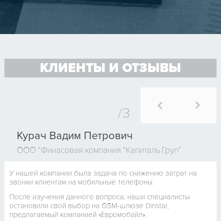
КЛИЕНТЫ И ОТЗЫВЫ
Курач Вадим Петрович
ООО “Финасовая компания “Капиталь Груп”
У нашей компании была задача по снижению затрат на
звонки клиентам на мобильные телефоны.
После изучения данного вопроса, наши специалисты
остановили свой выбор на GSM-шлюзе Dinstar,
предлагаемый компанией «Евромобайл».