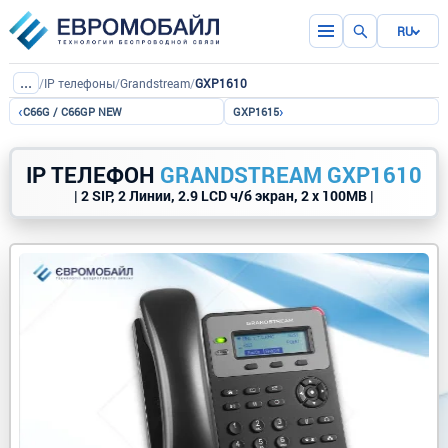
RU
...
/
IP телефоны
/
Grandstream
/
GXP1610
‹
›
C66G / C66GP NEW
GXP1615
IP ТЕЛЕФОН
GRANDSTREAM GXP1610
| 2 SIP, 2 Линии, 2.9 LCD ч/б экран, 2 x 100MB |