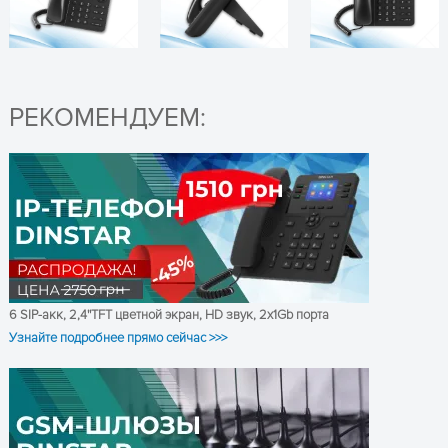
Ожидание вызова
Переадресация
Перевод вызова
Удержание вызова, Mute,
РЕКОМЕНДУЕМ:
DND (режим "Не
ПОЛУЧИТЬ КОНСУЛЬТАЦИЮ
беспокоить")
Быстрый набор
Характеристики
Повторный набор
вызова
Автодозвон, автоответ
Трехсторонняя конференц-
связь
Набор номера в
одноранговой сети
6 SIP-акк, 2,4''TFT цветной экран, HD звук, 2x1Gb порта
Распознавание голосовой
Узнайте подробнее прямо сейчас >>>
активности (VAD)
Да, поддержка трехсторонней
Конференц-
телефон
конференции