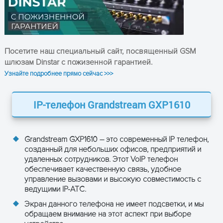
Графический LCD дисплей без
Тип дисплея
подсветки, 132x48 пикселей
Сенсорный
Нет
экран
Посетите наш специальный сайт, посвященный GSM
шлюзам Dinstar с пожизенной гарантией.
Количество
2
Узнайте подробнее прямо сейчас >>>
линий
Количество SIP-
2
IP-телефон Grandstream GXP1610
аккаунтов
Блок питания 5В/600мА (в
Питание
комплекте), PoE не
Grandstream GXP1610 – это современный IP телефон,
созданный для небольших офисов, предприятий и
поддерживается
удаленных сотрудников. Этот VoIP телефон
обеспечивает качественную связь, удобное
Разъем для
RJ9
управление вызовами и высокую совместимость с
гарнитуры
ведущими IP-АТС.
Журнал вызовов на 200
Экран данного телефона не имеет подсветки, и мы
записей
обращаем внимание на этот аспект при выборе