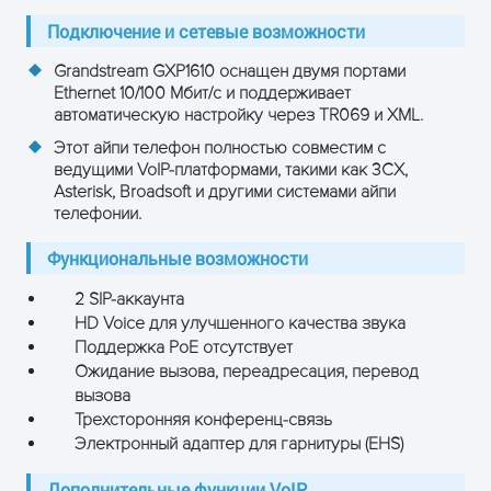
ОСТАВЬТЕ ЗАЯВКУ
Подключение и сетевые возможности
и получите консультацию
Grandstream GXP1610 оснащен двумя портами
Ethernet 10/100 Мбит/с и поддерживает
автоматическую настройку через TR069 и XML.
Этот айпи телефон полностью совместим с
ведущими VoIP-платформами, такими как 3CX,
Asterisk, Broadsoft и другими системами айпи
телефонии.
Функциональные возможности
2 SIP-аккаунта
HD Voice для улучшенного качества звука
Поддержка PoE отсутствует
ПОЛУЧИТЬ КОНСУЛЬТАЦИЮ
Ожидание вызова, переадресация, перевод
вызова
Трехсторонняя конференц-связь
Электронный адаптер для гарнитуры (EHS)
Дополнительные функции VoIP