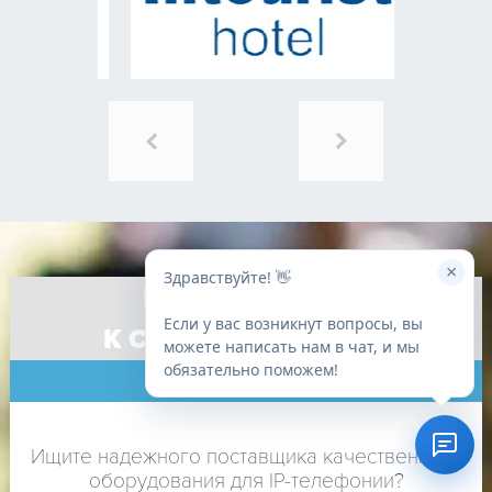
×
Здравствуйте! 👋
ПРИГЛАШАЕМ
Если у вас возникнут вопросы, вы
К СОТРУДНИЧЕСТВУ
можете написать нам в чат, и мы
обязательно поможем!
ПАРТНЕРОВ
Ищите надежного поставщика качественного
оборудования для IP-телефонии?