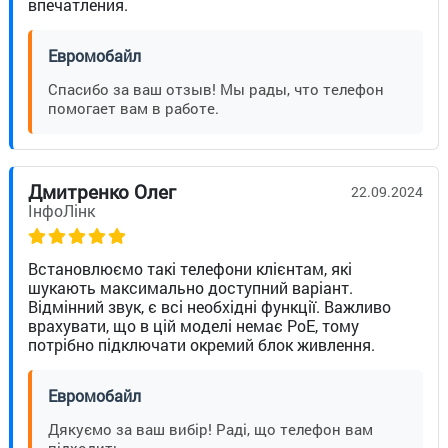
впечатления.
Евромобайл
Спасибо за ваш отзыв! Мы рады, что телефон
помогает вам в работе.
Дмитренко Олег
22.09.2024
ІнфоЛінк
Встановлюємо такі телефони клієнтам, які
шукають максимально доступний варіант.
Відмінний звук, є всі необхідні функції. Важливо
врахувати, що в цій моделі немає PoE, тому
потрібно підключати окремий блок живлення.
Евромобайл
Дякуємо за ваш вибір! Раді, що телефон вам
підходить.