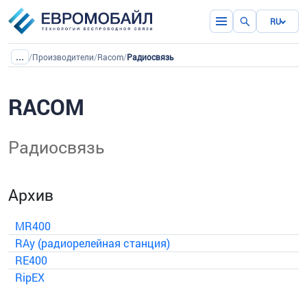
RU
...
/
Производители
/
Racom
/
Радиосвязь
RACOM
Радиосвязь
Архив
MR400
RAy (радиорелейная станция)
RE400
RipEX