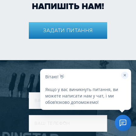
НАПИШІТЬ НАМ!
ЗАДАТИ ПИТАННЯ
×
Вітаю! 👋
Якщо у вас виникнуть питання, ви
можете написати нам у чат, і ми
обовʼязково допоможемо!