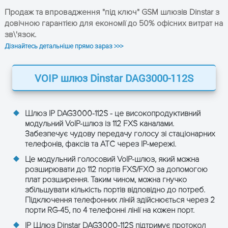
посилення
Продаж та впровадження "під ключ" GSM шлюзів Dinstar з
T.38/Pass-through, до 14.4
довічною гарантією для економії до 50% офісних витрат на
кбіт/с
зв\'язок.
Модем/POS
Дізнайтесь детальніше прямо зараз >>>
Режим DTMF:
Signal/RFC2833/INBAND
VOIP шлюз Dinstar DAG3000-112S
Конектор: RJ45
Подвійний режим: DTMF та
Шлюз IP DAG3000-112S
- це високопродуктивний
імпульсний
модульний VoIP-шлюз із 112 FXS каналами.
Імпульсний режим: 10 та 20
Забезпечує чудову передачу голосу зі стаціонарних
FXS порт
PPS
телефонів, факсів та АТС через IP-мережі.
Caller ID: DTMF/FSK
Це модульний голосовий VoIP-шлюз, який можна
Максимальна довжина
розширювати до 112 портів FXS/FXO за допомогою
кабелю: 5 км
плат розширення. Таким чином, можна гнучко
збільшувати кількість портів відповідно до потреб.
Зворотна полярність
Підключення телефонних ліній здійснюється через 2
порти RG-45, по 4 телефонні лінії на кожен порт.
Телефонні порти: 48-112 FXS,
RJ45
IP Шлюз Dinstar DAG3000-112S підтримує протокол