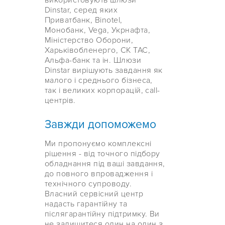
використовують шлюзи
Dinstar, серед яких
Приватбанк, Binotel,
Монобанк, Vega, Укрнафта,
Міністерство Оборони,
Харьківобленерго, СК ТАС,
Альфа-банк та ін. Шлюзи
Dinstar вирішують завдання як
малого і среднього бізнеса,
так і великих корпорацій, call-
центрів.
Завжди допоможемо
Ми пропонуємо комплексні
рішення - від точного підбору
обладнання під ваші завдання,
до повного впровадження і
технічного супроводу.
Власний сервісний центр
надасть гарантійну та
післягарантійну підтримку. Ви
не залишитеся один на один з