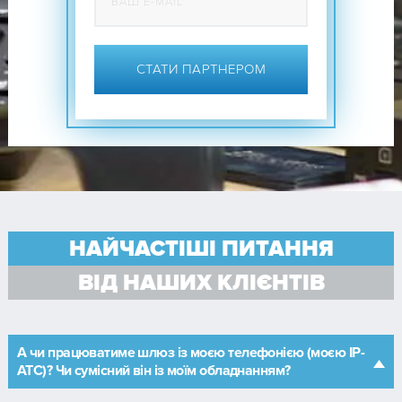
СТАТИ ПАРТНЕРОМ
НАЙЧАСТІШІ ПИТАННЯ
ВІД НАШИХ КЛІЄНТІВ
А чи працюватиме шлюз із моєю телефонією (моєю IP-
АТС)? Чи сумісний він із моїм обладнанням?