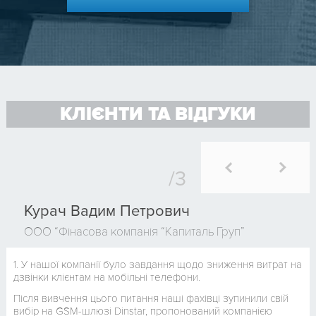
КЛІЄНТИ ТА ВІДГУКИ
Курач Вадим Петрович
ООО “Фінасова компанія “Капиталь Груп”
1. У нашої компанії було завдання щодо зниження витрат на
дзвінки клієнтам на мобільні телефони.
Після вивчення цього питання наші фахівці зупинили свій
вибір на GSM-шлюзі Dinstar, пропонований компанією