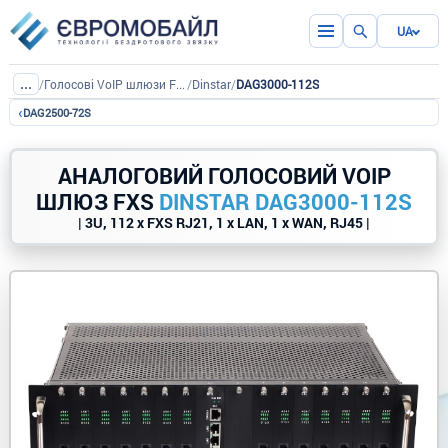
UA
...
/
Голосові VoIP шлюзи FXS/FXO
/
Dinstar
/
DAG3000-112S
‹
DAG2500-72S
АНАЛОГОВИЙ ГОЛОСОВИЙ VOIP
ШЛЮЗ FXS
DINSTAR DAG3000-112S
| 3U, 112 x FXS RJ21, 1 x LAN, 1 x WAN, RJ45 |