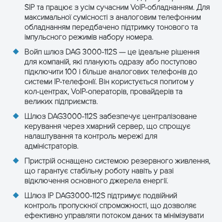
SIP та працює з усім сучасним VoIP-обладнанням. Для
Ethernet інтерфейси: 4*RJ-45
максимальної сумісності з аналоговим телефонним
Інтерфейси
10/100 Мбіт/с
обладнанням передбачено підтримку тонового та
1 консольний порт,
імпульсного режимів набору номера.
швидкість передачі даних
Войп шлюз DAG 3000-112S — це ідеальне рішення
115200 біт/с
для компаній, які планують одразу або поступово
підключити 100 і більше аналогових телефонів до
100-240 В змінного струму,
системи IP-телефонії. Він користується попитом у
Вхідне живлення
50-60 Гц
кол-центрах, VoIP-операторів, провайдерів та
великих підприємств.
Енергоспоживання
125
Шлюз DAG3000-112S забезпечує централізоване
(макс.), Вт
керування через хмарний сервер, що спрощує
налаштування та контроль мережі для
Діапазон робочих
0°С...+45°С
адміністраторів.
температур
Пристрій оснащено системою резервного живлення,
Розмір, мм
440 ×300 ×132
що гарантує стабільну роботу навіть у разі
відключення основного джерела енергії.
Вага, кг
7
Шлюз IP DAG3000-112S підтримує подвійний
контроль пропускної спроможності, що дозволяє
ефективно управляти потоком даних та мінімізувати