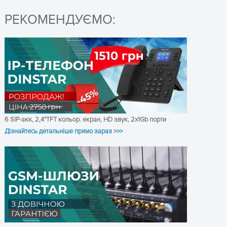
DHCP/PPPoE
РЕКОМЕНДУЄМО:
TFTP/HTTP/HTTPS
DNS/DNS SRV (RFC
1706/RFC 2782)
VLAN 802.1P/802.1Q
G.711A/U права, G.723.1,
G.729A/B, G.726, iLBC, AMR
Функція придушення
шумових перешкод (CNG)
6 SIP-акк, 2,4''TFT кольор. екран, HD звук, 2x1Gb порти
Виявлення голосової
Дізнайтесь детальніше прямо зараз >>>
ОТРИМАТИ КОНСУЛЬТАЦІЮ
активності (VAD)
Відлуння придушення
(G.168)
Адаптований (динамічний)
Характеристики
Jitter Buffer
голосу та факсу
Кнопка переривання
виклику (Hook Flash)
Програмоване регулювання