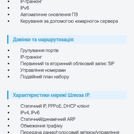
IP-транкінг
IPv6
Автоматичне оновлення ПЗ
Керування за допомогою «хмарного» сервера
Дзвінки та маршрутизація:
Групування портів
IP-транкінг
Первинний та вторинний обліковий запис SIP
Управління номерами
Подвійний план набору
Характеристики мережі Шлюза IP:
Статичний IP, PPPoE, DHCP клієнт
IPv4, IPv6
Статичний/динамічний ARP
Обмеження трафіку
Передача даних/голосовий зв'язок/управління