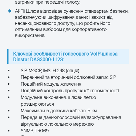
затримки при передачі голосу.
АйПі Шлюз відповідає сучасним стандартам безпеки,
ЗАЛИШТЕ ЗАЯВКУ
забезпечуючи шифрування даних і захист від
несанкціонованого доступу, що робить його
та отримайте консультацію
оптимальним вибором для корпоративного
використання.
Ключові особливості голосового VoIP-шлюза
Dinstar DAG3000-112S:
SIP, MGCP, IMS, H.248 (опція)
Первинний та вторинний обліковий запис SIP
Подвійний модуль живлення
Подвійний контроль пропускної спроможності
Модульне виконання, шлюзи легко
розширюються
ОТРИМАТИ КОНСУЛЬТАЦІЮ
Максимальна довжина кабелю 5 км
Передача даних/голосовий зв'язок/управління
віртуальною локальною мережею
SNMP, TR069