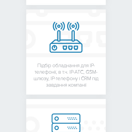
Підбір обладнання для
IP-
телефонії, в т.ч. IP-АТС,
GSM-
шлюзу, IP-телефону і
CRM під
завдання компанії