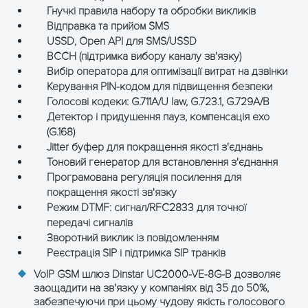
Гнучкі правила набору та обробки викликів
Відправка та прийом SMS
USSD, Open API для SMS/USSD
BCCH (підтримка вибору каналу зв'язку)
Вибір оператора для оптимізації витрат на дзвінки
Керування PIN-кодом для підвищення безпеки
Голосові кодеки: G.711A/U law, G.723.1, G.729A/B
Детектор і придушення пауз, компенсація ехо
(G.168)
Jitter буфер для покращення якості з'єднань
Тоновий генератор для встановлення з'єднання
Програмована регуляція посилення для
покращення якості зв'язку
Режим DTMF: сигнал/RFC2833 для точної
передачі сигналів
Зворотний виклик із повідомленням
Реєстрація SIP і підтримка SIP транків
VoIP GSM шлюз Dinstar UC2000-VE-8G-B дозволяє
заощадити на зв'язку у компаніях від 35 до 50%,
забезпечуючи при цьому чудову якість голосового