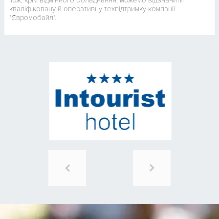
Тож, крім відмінного обладнання, можемо відзначити
кваліфіковану й оперативну техпідтримку компанії
"Євромобайл".