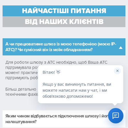
НАЙЧАСТІШІ ПИТАННЯ
ВІД НАШИХ КЛІЄНТІВ
А чи працюватиме шлюз із моєю телефонією (моєю IP-
АТС)? Чи сумісний він із моїм обладнанням?
Для роботи шлюзу з АТС необхідно, щоб Ваша АТС
підтримувала роботу за протоколом SIP. На поточний
×
Вітаю! 👋
момент практично з усіма поширеними АТС шлюзи Dinstar
підтримують роботу.
Якщо у вас виникнуть питання, ви
Більш детально Ви можете проконсультуватися з нашими
можете написати нам у чат, і ми
технічними фахівцями по телефону.
обовʼязково допоможемо!
Яким чином відбувається підключення шлюзу і його
налаштування?