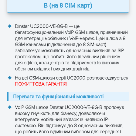
Габарити,
B (на 8 СІМ карт)
250×156×32,5
мм
Вага в
1,069
упаковці, кг
Dinstar UC2000-VE-8G-B — це
багатофункціональний VoIP GSM шлюз, призначений
для інтеграції мобільних і VoIP-мереж. Цей шлюз з 8
GSM-каналами (підключення до 8 SIM-карт)
забезпечує можливість одночасних викликів за SIP-
ЗАЛИШТЕ ЗАЯВКУ
протоколом, що робить його ідеальним рішенням
для офісів, кол-центрів та підприємств із високим
і отримайте консультацію
обсягом вхідних і вихідних дзвінків.
На всі GSM-шлюзи серії UC2000 розповсюджується
ПОЖИТТЄВА ГАРАНТІЯ!
Переваги та функціональні можливості
VoIP GSM шлюз Dinstar UC2000-VE-8G-B пропонує
високу гнучкість для бізнесу, дозволяючи
інтегрувати мобільний зв'язок із наявною IP-
системою. Він підтримує до 8 одночасних викликів,
що робить його відмінним вибором для середніх і