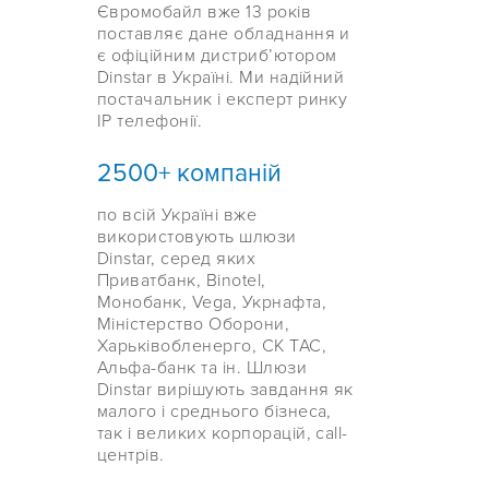
Євромобайл вже 13 років
поставляє дане обладнання и
є офіційним дистрибʼютором
Dinstar в Україні. Ми надійний
постачальник і експерт ринку
IP телефонії.
2500+ компаній
по всій Україні вже
використовують шлюзи
Dinstar, серед яких
Приватбанк, Binotel,
Монобанк, Vega, Укрнафта,
Міністерство Оборони,
Харьківобленерго, СК ТАС,
Альфа-банк та ін. Шлюзи
Dinstar вирішують завдання як
малого і среднього бізнеса,
так і великих корпорацій, call-
центрів.