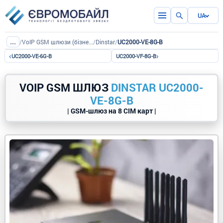
UA
...
/
VoIP GSM шлюзи (бізнес версія)
/
Dinstar
/
UC2000-VE-8G-B
‹
›
UC2000-VE-6G-B
UC2000-VF-8G-B
VOIP GSM ШЛЮЗ
DINSTAR UC2000-
VE-8G-B
| GSM-шлюз на 8 СІМ карт |