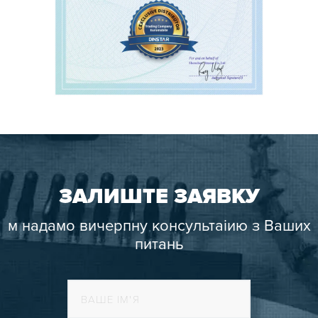
ЗАЛИШТЕ ЗАЯВКУ
м надамо вичерпну консультаіию з Ваших
питань