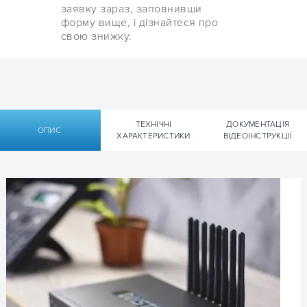
заявку зараз, заповнивши
форму вище, і дізнайтеся про
свою знижку.
ТЕХНІЧНІ
ДОКУМЕНТАЦІЯ
ОПИС
ХАРАКТЕРИСТИКИ
ВІДЕОІНСТРУКЦІЇ
Технічні характеристики
Технічна документація Dinstar UC2000-
VE-8G-B:
Технічні характеристики VoIP GSM
шлюзу Dinstar UC2000-VE-8G-B
▹ Технічна специфікація UC2000-VE-8G-B — [РУС]
🔍
Частотний
GSM: 850/900/1800/1900
діапазон,