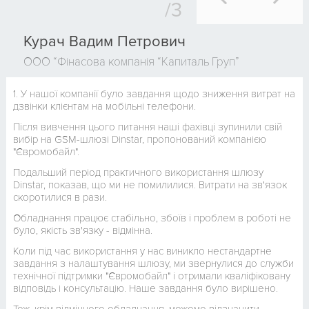
Курач Вадим Петрович
ООО “Фінасова компанія “Капиталь Груп”
1. У нашої компанії було завдання щодо зниження витрат на
дзвінки клієнтам на мобільні телефони.
Після вивчення цього питання наші фахівці зупинили свій
вибір на GSM-шлюзі Dinstar, пропонований компанією
"Євромобайл".
Подальший період практичного використання шлюзу
Dinstar, показав, що ми не помилилися. Витрати на зв'язок
скоротилися в рази.
Обладнання працює стабільно, збоїв і проблем в роботі не
було, якість зв'язку - відмінна.
Коли під час використання у нас виникло нестандартне
завдання з налаштування шлюзу, ми звернулися до служби
технічної підтримки "Євромобайл" і отримали кваліфіковану
відповідь і консультацію. Наше завдання було вирішено.