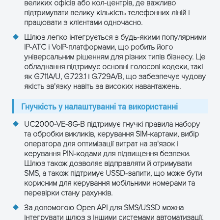
великих офісів або кол-центрів, де важливо
підтримувати велику кількість телефонних ліній і
ОТРИМАТИ КОНСУЛЬТАЦІЮ
працювати з клієнтами одночасно.
Шлюз легко інтегрується з будь-якими популярними
IP-АТС і VoIP-платформами, що робить його
універсальним рішенням для різних типів бізнесу. Це
обладнання підтримує основні голосові кодеки, такі
як G.711A/U, G.723.1 і G.729A/B, що забезпечує чудову
якість зв'язку навіть за високих навантажень.
Гнучкість у налаштуванні та використанні
UC2000-VE-8G-B підтримує гнучкі правила набору
та обробки викликів, керування SIM-картами, вибір
оператора для оптимізації витрат на зв'язок і
керування PIN-кодами для підвищення безпеки.
Шлюз також дозволяє відправляти й отримувати
SMS, а також підтримує USSD-запити, що може бути
корисним для керування мобільними номерами та
перевірки стану рахунків.
За допомогою Open API для SMS/USSD можна
інтегрувати шлюз з іншими системами автоматизації,