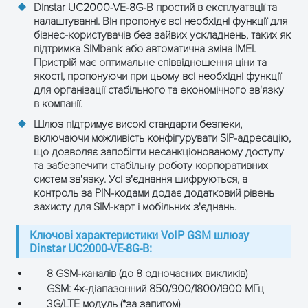
Dinstar UC2000-VE-8G-B простий в експлуатації та
налаштуванні. Він пропонує всі необхідні функції для
бізнес-користувачів без зайвих ускладнень, таких як
підтримка SIMbank або автоматична зміна IMEI.
Пристрій має оптимальне співвідношення ціни та
якості, пропонуючи при цьому всі необхідні функції
для організації стабільного та економічного зв'язку
в компанії.
Шлюз підтримує високі стандарти безпеки,
включаючи можливість конфігурувати SIP-адресацію,
що дозволяє запобігти несанкціонованому доступу
та забезпечити стабільну роботу корпоративних
систем зв'язку. Усі з'єднання шифруються, а
контроль за PIN-кодами додає додатковий рівень
захисту для SIM-карт і мобільних з'єднань.
Ключові характеристики VoIP GSM шлюзу
Dinstar UC2000-VE-8G-B:
8 GSM-каналів (до 8 одночасних викликів)
GSM: 4x-діапазонний 850/900/1800/1900 МГц
3G/LTE модуль (*за запитом)