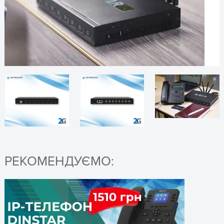
МГц
ЗАЛИШТЕ ЗАЯВКУ
і отримайте консультацію
Канали
2/4/6/8 GSM/CDMA каналів
Слот SIM-карт: 2/4/6/8
каналів
Інтерфейс Ethernet: 2 LAN
10/100M Base-Tx RJ45
Консоль: 1*RS-232 115200 біт/
с
Інтерфейси
Антени: SMA
Світлодіодні індикатори: PWR,
RUN, рівень сигналу, Вкл./
Зняття трубки
ОТРИМАТИ КОНСУЛЬТАЦІЮ
РЕКОМЕНДУЄМО:
Кнопка Reset (скидання)
Встановлення SIM-карт:
локальні SIM
IP v4, TCP/UDP, PPPoE, DHCP,