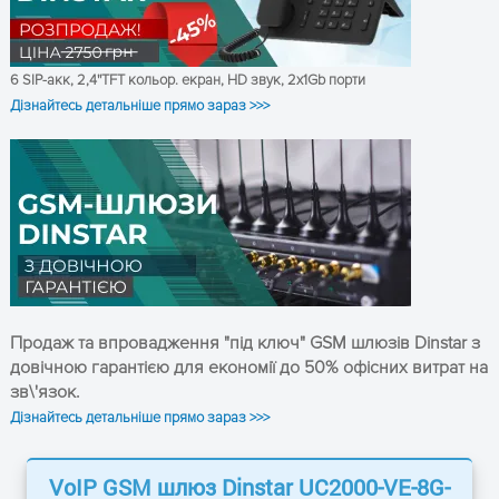
FTP/TFTP, ARP, RARP, NTP
VPN PPTP
Мережеві
Шифрування: RC4, MD5
протоколи
(очікується)
6 SIP-акк, 2,4''TFT кольор. екран, HD звук, 2x1Gb порти
IP v6 (очікується)
Дізнайтесь детальніше прямо зараз >>>
HTTP
Живлення
100…240 В, 50-60 Гц
Споживання
UC2000E-2G-B: 25 Вт
енергії, Вт
Діапазон
0…+45°C
робочих
температур
Продаж та впровадження "під ключ" GSM шлюзів Dinstar з
довічною гарантією для економії до 50% офісних витрат на
Температура
-20…+80°C
зв\'язок.
зберігання
Дізнайтесь детальніше прямо зараз >>>
10…90% (без утворення
Робоча
вологість
конденсату)
VoIP GSM шлюз Dinstar UC2000-VE-8G-