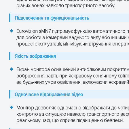
різних зонах навколо транспортного засобу.
VGA, RCA
Підключення та функціональність
кнопки
Eurovizion sMN7 підтримує функцію автоматичного 
12 (9...36)
для роботи з камерами заднього виду або іншими 
процесі експлуатації, мінімізуючи втручання опера
LED
Якість зображення
0...+40°C
Екран монітора оснащений антибліковим покриттям, 
178 х 118 х 45
зображення навіть при яскравому сонячному світл
за будь-яких умов освітлення, включаючи яскравий
154 х 86
Одночасне відображення відео
Монітор дозволяє одночасно відображати до чотирь
контролю за ситуацією навколо транспортного засо
реальному часі, що сприяє підвищенню безпеки.