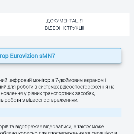
ДОКУМЕНТАЦІЯ
ВІДЕОІНСТРУКЦІЇ
ітор
Eurovizion sMN7
ЗАЛИШТЕ ЗАЯВКУ
ЗАЛИШТЕ ЗАЯВКУ
і отримайте консультацію
і отримайте консультацію
чний цифровий монітор з 7-дюймовим екраном і
ений для роботи в системах відеоспостереження на
тановлення у різних транспортних засобах,
сть роботи з відеоспостереженням.
орів та відображає відеозаписи, а також може
собливо корисно для спостереження за ситуацією в