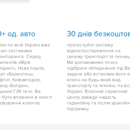
+ од. авто
30 днів безкошто
іки по всій Україні вже
протестуйте систему
ані системами
відеоспостереження на
оніторинга. Серед
своєму транспорті та техниц
клієнтів «Мрія
Ми допоможемо точно
лдинг», Нова пошта,
підібрати обладнання під Ва
рт «Бориспіль»,
задачи або встановм його «
флот, Київавтодор,
ключ» на будь-який вид
вод «Богдан»,
транспорту та техніки, по вс
цький ГЗК та ін. Ви
Україні. Власний сервісний
 бути впевнені в якості
центр завжди надасть
овування клієнтів.
гарантійну та післягарантій
підтримку.