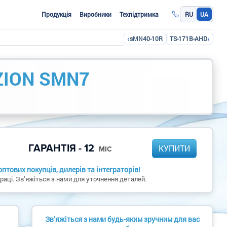
Продукція
Виробники
Техпідтримка
RU
UA
‹
›
sMN40-10R
TS-171B-AHD
ZION SMN7
ГАРАНТІЯ - 12
КУПИТИ
МІС
птових покупців, дилерів та інтеграторів!
раці. Звʼяжіться з нами для уточнення деталей.
Зв’яжіться з нами будь-яким зручним для вас