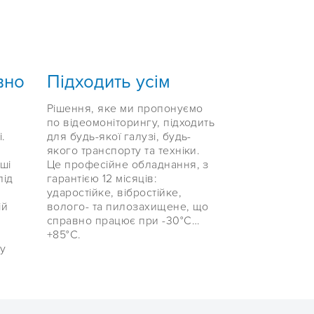
вно
Підходить усім
Рішення, яке ми пропонуємо
по відеомоніторингу, підходить
і.
для будь-якої галузі, будь-
якого транспорту та техніки.
ші
Це професійне обладнання, з
під
гарантією 12 місяців:
ударостійке, вібростійке,
ій
волого- та пилозахищене, що
справно працює при -30°C…
+85°С.
ну