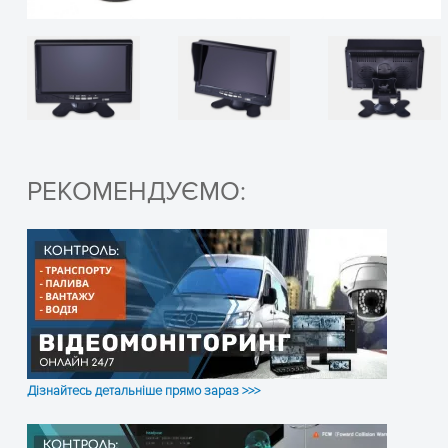
Відеовхід
Керування
Напруга живлення, В постійного струму
Підсвітка
РЕКОМЕНДУЄМО:
Діапазон робочих температур
Габаритні розміри, мм
Розмір дисплея, мм
Дізнайтесь детальніше прямо зараз >>>