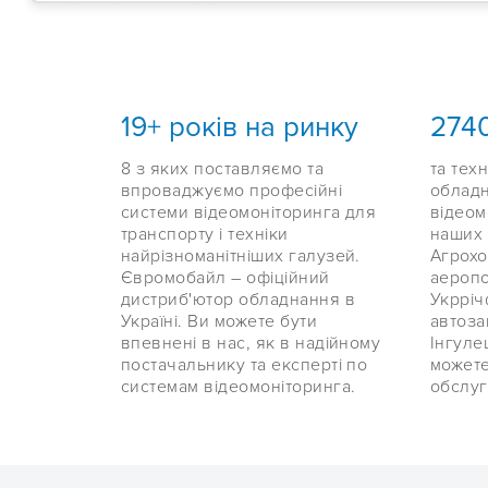
19+ років на ринку
2740
8 з яких поставляємо та
та техн
впроваджуємо професійні
обладн
системи відеомоніторинга для
відеом
транспорту і техніки
наших 
найрізноманітніших галузей.
Агрохо
Євромобайл – офіційний
аеропо
дистриб'ютор обладнання в
Укрріч
Україні. Ви можете бути
автоза
впевнені в нас, як в надійному
Інгуле
постачальнику та експерті по
можете
системам відеомоніторинга.
обслуг