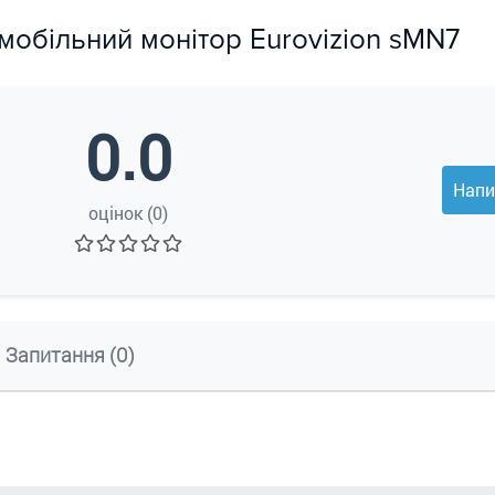
омобільний монітор Eurovizion sMN7
0.0
Напи
оцінок (0)
Запитання (0)