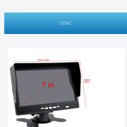
ОПИС
Технічні характеристики автомо
Технічна документа
▹ Документація оновлюється
💾
Розмір екрана
Роздільна здатність
Відеосистема
Кути огляду
Яскравість