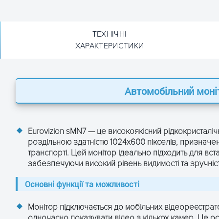
ТЕХНІЧНІ
ХАРАКТЕРИСТИКИ
більного монітора
ція Eurovizion sMN7:
Eurovizion sMN7
Автомобільний мон
7” дюймів (16:9)
Eurovizion sMN7 — це високоякісний рідкокристалі
роздільною здатністю 1024x600 пікселів, признач
1024 x 600
транспорті. Цей монітор ідеально підходить для вс
забезпечуючи високий рівень видимості та зручні
PAL/NTSC
Основні функції та можливості
70°л/70°п/50°в/70°н
Монітор підключається до мобільних відеореєстрат
400 кд/м²
одночасно показувати відео з кількох камер. Це о