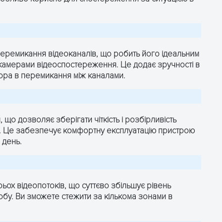
ОТРИМАТИ КОНСУЛЬТАЦІЮ
ОТРИМАТИ КОНСУЛЬТАЦІЮ
перемикання відеоканалів, що робить його ідеальним
камерами відеоспостереження. Це додає зручності в
тора в перемикання між каналами.
що дозволяє зберігати чіткість і розбірливість
і. Це забезпечує комфортну експлуатацію пристрою
 день.
ох відеопотоків, що суттєво збільшує рівень
бу. Ви зможете стежити за кількома зонами в