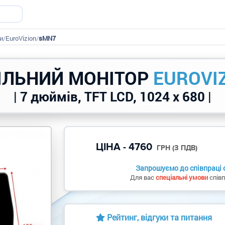
и
/
EuroVizion
/
sMN7
ІЛЬНИЙ МОНІТОР
EUROVI
| 7 дюймів, TFT LCD, 1024 x 680 |
ЦІНА - 4760
ГРН (З ПДВ)
Запрошуємо до співпраці о
Для вас
спеціальні умови
співп
Рейтинг, відгуки та питання