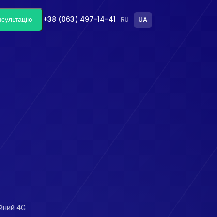
нсультацію
+38 (063) 497-14-41
RU
UA
ійний 4G