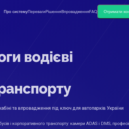
Про систему
Переваги
Рішення
Впровадження
FAQ
Отримати ко
ги водієві
транспорту
кабіні та впровадження під ключ для автопарків України
бусів і корпоративного транспорту: камери ADAS і DMS, профес