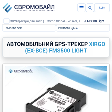
UA
...
/
GPS-трекери для авто (дротові)
/
Xirgo Global (Sensata, ex-BCE)
/
FMS500 Light
‹
›
FMS500 ONE
FMS500 Light+
АВТОМОБІЛЬНИЙ GPS-ТРЕКЕР
XIRGO
(EX-BCE) FMS500 LIGHT