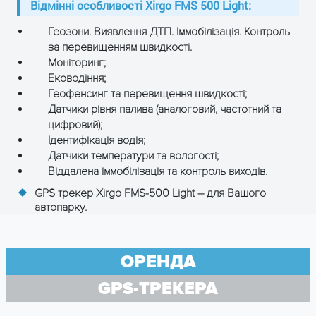
Відмінні особливості Xirgo FMS 500 Light:
Геозони. Виявлення ДТП. Іммобілізація. Контроль
за перевищенням швидкості.
Моніторинг;
Еководіння;
Геофенсинг та перевищення швидкості;
Датчики рівня палива (аналоговий, частотний та
цифровий);
Ідентифікація водія;
Датчики температури та вологості;
Віддалена іммобілізація та контроль виходів.
GPS трекер Xirgo FMS-500 Light – для Вашого
автопарку.
ОРЕНДА
GPS-ТРЕКЕРА