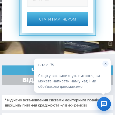
СТАТИ ПАРТНЕРОМ
×
Вітаю! 👋
ЧАСТІ ПИТАННЯ
Якщо у вас виникнуть питання, ви
ВІД НАШИХ КЛІЄНТІВ
можете написати нам у чат, і ми
обовʼязково допоможемо!
Чи дійсно встановлення системи моніторинга повністю
вирішить питання крадіжок та «лівих» рейсів?