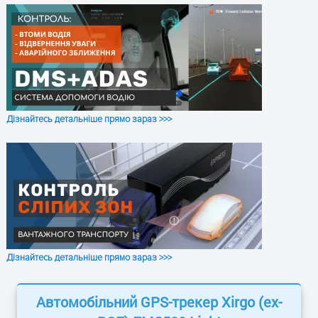
Внутрішній
Є
одометр
Робочий
від -40 до +85°C
температурний
діапазон
GSM
Внутрішня антена
Дізнайтесь детальніше прямо зараз >>>
GPS
Внутрішня антена
Клас
10 (до 85,6кбіт), клас B
GSM/GPRS
Реєстрація
Є
GSM перешкод
Запуск
Холодний <30с, гарячий 1с.
Дізнайтесь детальніше прямо зараз >>>
підтримка A-GPS
Розміри, мм
68 x 91 x 19
Автомобільний GPS-трекер Xirgo (ex-