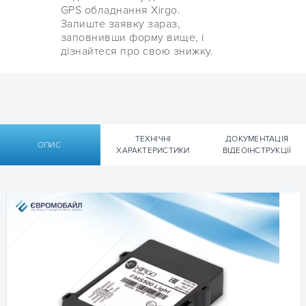
GPS обладнання Xirgo.
Залиште заявку зараз,
заповнивши форму вище, і
дізнайтеся про свою знижку.
ТЕХНІЧНІ
ДОКУМЕНТАЦІЯ
ОПИС
ХАРАКТЕРИСТИКИ
ВІДЕОІНСТРУКЦІЇ
Технічні характеристики
Документація
Автомобільний GPS-трекер Xirgo (ex-BCE) FMS500
Технічна документація Xirgo (ex-BCE)
Light
FMS500 Light:
Інтерфейси
1-Wire
Входи
4х цифрових (частотний
▹ Посібник користувача User Manual Xirgo FMS500
лічильник, лічильник імпульсів,