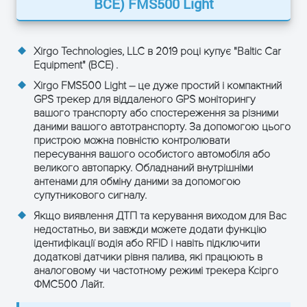
BCE)
FMS500 Light
ЗАЛИШТЕ ЗАЯВКУ
і отримайте консультацію
Xirgo Technologies, LLC в 2019 році купує "Baltic Car
Equipment" (BCE) .
Xirgo FMS500 Light – це дуже простий і компактний
GPS трекер для віддаленого GPS моніторингу
вашого транспорту або спостереження за різними
даними вашого автотранспорту. За допомогою цього
пристрою можна повністю контролювати
пересування вашого особистого автомобіля або
великого автопарку. Обладнаний внутрішніми
антенами для обміну даними за допомогою
супутникового сигналу.
Якщо виявлення ДТП та керування виходом для Вас
недостатньо, ви завжди можете додати функцію
ідентифікації водія або RFID і навіть підключити
ОТРИМАТИ КОНСУЛЬТАЦІЮ
додаткові датчики рівня палива, які працюють в
аналоговому чи частотному режимі трекера Ксірго
ФМС500 Лайт.