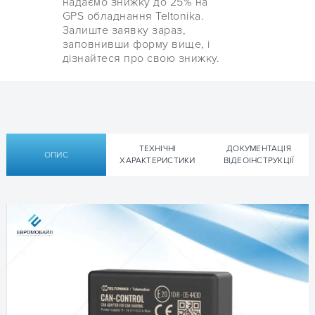
надаємо знижку до 25% на
GPS обладнання Teltonika.
Залиште заявку зараз,
заповнивши форму вище, і
дізнайтеся про свою знижку.
ТЕХНІЧНІ
ДОКУМЕНТАЦІЯ
ОПИС
ХАРАКТЕРИСТИКИ
ВІДЕОІНСТРУКЦІЇ
CAN зчитувач CAN адаптер Tetlonika CAN-CONTROL
Технічна документація Teltonika Can-
Підтримується
FMB1YX, FM36YX, FMB64X
Control:
series
Діапазон
9 - 16 В постійного струму
▹ Технічна спецификація Datasheet Teltonika Can-
вхідної напруги
Control v1.1 —
— [ENG]
🔍
(онов. 2020.01.10)