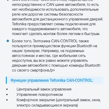
непосредственно к CAN шине автомобиля, то есть
нет необходимости использовать дополнительные
реле или дорогие системы безопасности
автомобиля для дистанционного управления дверей.
ОТРИМАТИ КОНСУЛЬТАЦІЮ
Teltonika предоставляет схемы подключения для
каждого поддерживаемого автомобиля, что
помогает сделать монтаж более легким и быстрым.
Более того, Телтоника CAN-CONTROL также
пользуется преимуществом функции Bluetooth на
наших трекерах. Например, на подземных
автостоянках и местах, где мобильная сеть
недоступна, вы все равно можете управлять
дверьми автомобиля с помощью команды Bluetooth
со своего смартфона./p>
Функции управления Teltonika CAN-CONTROL:
Центральный замок управления
Управление поворотником
Комфортное закрытие (центральный замок, окна,
электро складывающиеся зеркала)