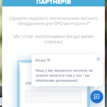
ПАРТНЕРІВ
Шукаєте надійного постачальника якісного
обладанання для GPS моніторинга?
Ми готові запропонувати вигідні умови
співпраці
×
Вітаю! 👋
Якщо у вас виникнуть питання, ви
ЗАЛИШТЕ ЗАЯВКУ
можете написати нам у чат, і ми
ми передзвонимо і
обовʼязково допоможемо!
обговоримо умови співпраці