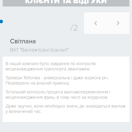
КЛІЄНТИ ТА ВІДГУКИ
Світлана
ВАТ "Вантажтранстранзит"
В нашій компанії було завдання по контролю
місцезнаходження транспорта звантажем.
Трекери Teltonika - універсальна і дуже корисна річ.
Перевірено на власній практиці.
Тотальний контроль процеса вантажоперевезення і
місцезнаходження фуиы, в тому числі за кордоном.
Дуже зручно, коли необхідно знати, де знаходиться вантаж
у визначений час.