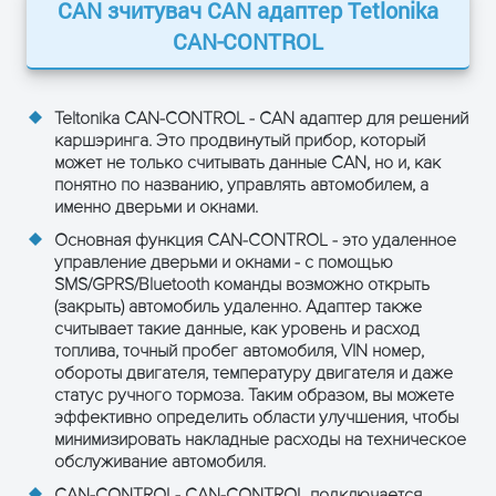
CAN зчитувач CAN адаптер Tetlonika
ЗАЛИШТЕ ЗАЯВКУ
CAN-CONTROL
та отримайте консультацію
Teltonika CAN-CONTROL - CAN адаптер для решений
каршэринга. Это продвинутый прибор, который
может не только считывать данные CAN, но и, как
понятно по названию, управлять автомобилем, а
именно дверьми и окнами.
Основная функция CAN-CONTROL - это удаленное
ЗАЛИШТЕ ЗАЯВКУ
управление дверьми и окнами - с помощью
SMS/GPRS/Bluetooth команды возможно открыть
та отримайте консультацію
(закрыть) автомобиль удаленно. Адаптер также
считывает такие данные, как уровень и расход
топлива, точный пробег автомобиля, VIN номер,
ОТРИМАТИ КОНСУЛЬТАЦІЮ
обороты двигателя, температуру двигателя и даже
статус ручного тормоза. Таким образом, вы можете
эффективно определить области улучшения, чтобы
минимизировать накладные расходы на техническое
обслуживание автомобиля.
CAN-CONTROL- CAN-CONTROL подключается