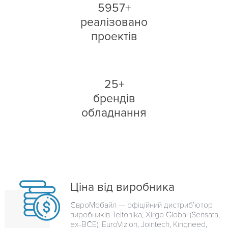
5957+
реалізовано
проектів
25+
брендів
обладнання
Ціна від виробника
ЄвроМобайл — офіційний дистриб’ютор
виробників Teltonika, Xirgo Global (Sensata,
ex-BCE), EuroVizion, Jointech, Kingneed,