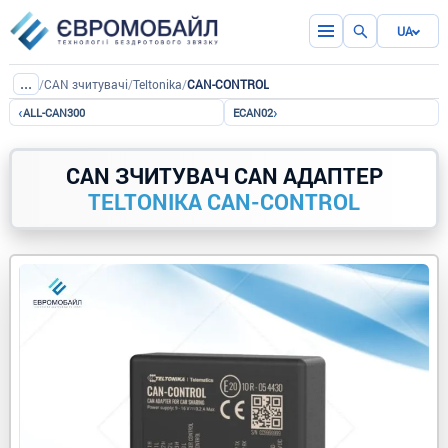
UA
...
/
CAN зчитувачі
/
Teltonika
/
CAN-CONTROL
‹
›
ALL-CAN300
ECAN02
CAN ЗЧИТУВАЧ CAN АДАПТЕР
TELTONIKA CAN-CONTROL