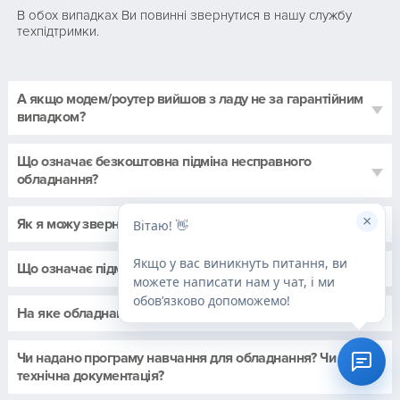
В обох випадках Ви повинні звернутися в нашу службу
техпідтримки.
А якщо модем/роутер вийшов з ладу не за гарантійним
випадком?
Що означає безкоштовна підміна несправного
обладнання?
×
Як я можу звернутися в техпідтримку?
Вітаю! 👋
Якщо у вас виникнуть питання, ви
Що означає підмінний фонд і в чому його переваги?
можете написати нам у чат, і ми
обовʼязково допоможемо!
На яке обладнання надається гарантія?
Чи надано програму навчання для обладнання? Чи є
технічна документація?