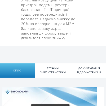
У нас найкращі ціни на М2М-
пристрої: модеми, роутери,
базові станції, IoT-пристрої
тощо. Без посередників і
переплат. Надаємо знижку до
20% на обладнання для М2М.
Залиште заявку зараз,
заповнивши форму вище, і
дізнайтеся свою знижку.
ТЕХНІЧНІ
ДОКУМЕНТАЦІЯ
ОПИС
ХАРАКТЕРИСТИКИ
ВІДЕОІНСТРУКЦІЇ
Технічні характеристики
Документація
4G LTE Промисловий маршрутизатор (роутер)
Технічна документація Тeltonika
Тeltonika RUT240