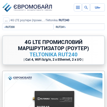
UA
...
/
4G LTE роутери (промислові)
/
Teltonika
/
RUT240
‹
›
RUT200
RUT241
4G LTE ПРОМИСЛОВИЙ
МАРШРУТИЗАТОР (РОУТЕР)
TELTONIKA RUT240
| Cat 4, WiFi b/g/n, 2 x Ethernet, 2 x I/O |