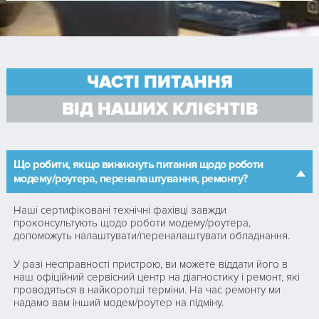
ЧАСТІ ПИТАННЯ
ВІД НАШИХ КЛІЄНТІВ
Що робити, якщо виникнуть питання щодо роботи
модему/роутера, переналаштування, ремонту?
Наші сертифіковані технічні фахівці завжди
проконсультують щодо роботи модему/роутера,
допоможуть налаштувати/переналаштувати обладнання.
У разі несправності пристрою, ви можете віддати його в
наш офіційний сервісний центр на діагностику і ремонт, які
проводяться в найкоротші терміни. На час ремонту ми
надамо вам інший модем/роутер на підміну.