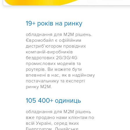
19+ років на ринку
обладнання для М2М рішень.
Євромобайл є офійійним
дистрибʼютором провідних
компаній-виробників
бездротових 2G/3G/4G
промислових модемів та
роутерів. Ви можете бути
впевнені в нас, як в надійному
постачальнику та експерті
ринку М2М.
105 400+ одиниць
обладнання для M2M рішень
вже продано нами клієнтам по
всій Україні, серед яких
Енергоатом, Дунайське