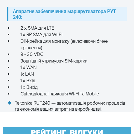
Апаратне забезпечення маршрутизатора РУТ
240:
2 x SMA для LTE
1 x RP-SMA для Wi-Fi
DIN-рейка для монтажу (включаючи бічне
кріплення)
9 - 30 VDC
Зовнішній утримувач SIM-картки
1 x WAN
ОТРИМАТИ КОНСУЛЬТАЦІЮ
1x LAN
1 x Вхід
1 x Вихід
Світлодіодна індикація Wi-Fi та Mobile
Teltonika RUT240 — автоматизація робочих процесів
та економія ваших витрат на виробництві.
РЕЙТИНГ, ВІДГУКИ