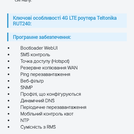
сигналу.
Діапазон вхідної
9 — 30 В постійного струму
напруги
Ключові особливості 4G LTE роутера Тeltonika
Споживана
Менше 5 Вт
RUT240:
потужність
Програмне забезпечення:
Робоча
Від 40 °С до 75 °С
температура, °С
Bootloader WebUI
SMS контроль
Допустима
від 10% до 90% без
Точка доступу (Hotspot)
вологість
конденсації
Резервне копіювання WAN
Ping перезавантаження
Розміри, мм
83 x 74 x 25
Веб-фільтр
Вага, г
125
SNMP
Профілі, що конфігуруються
Динамічний DNS
Періодичне перезавантаження
ЗАЛИШТЕ ЗАЯВКУ
Мобільний контроль квот
і отримайте консультацію
NTP
Сумісність з RMS