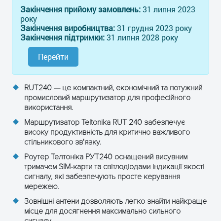
2 світлодіоди індикації
Закінчення прийому замовлень:
31 липня 2023
Ethernet, 1 світлодіод
року
індикації живлення;
Закінчення виробництва:
31 грудня 2023 року
5 світлодіодів якість сигналу
Закінчення підтримки:
31 липня 2028 року
мережі, 3 світлодіоди
індикації стану мережі;
Перейти
DIN-рейка або панель із
вбудованими монтажними
фланцями
RUT240
— це компактний, економічний та потужний
промисловий маршрутизатор для професійного
Програмне
Оновлення прошивки від
використання.
забезпечення
завантажувача через WebUI;
SMS контроль;
Маршрутизатор Teltonika
RUT 240
забезпечує
Система віддаленого
високу продуктивність для критично важливого
управління (RMS) та додаток
стільникового зв'язку.
Teltonika;
Роутер Телтоніка РУТ240 оснащений висувним
Router забезпечують зручні
тримачем SIM-карти та світлодіодами індикації якості
налаштування, керування,
обслуговування
сигналу, які забезпечують просте керування
мережею.
Електроживлення
100 - 240 В перем. струму -> 9
Зовнішні антени дозволяють легко знайти найкраще
У пост. струму адаптер
місце для досягнення максимально сильного