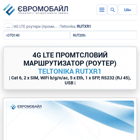
UA
...
/
4G LTE роутери (промислові)
/
Teltonika
/
RUTXR1
‹
›
OTD140
RUT200
4G LTE ПРОМТСЛОВИЙ
МАРШРУТИЗАТОР (РОУТЕР)
TELTONIKA RUTXR1
| Cat 6, 2 x SIM, WiFi b/g/n/ac, 5 x Eth, 1 x SFP, RS232 (RJ 45),
USB |