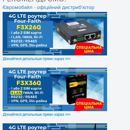
Євромобайл - офіційний дистриб'ютор
2× SMA для LTE, 2× RP-SMA
Антени
для Wi-Fi (зовнішні)
Потужність
WCDMA: 24 dBm; LTE: 23 dBm;
ОТРИМАТИ КОНСУЛЬТАЦІЮ
передавача
Wi-Fi: 23 dBm
SIM-карти
2× Mini SIM (2FF)
Дізнайтеся детальніше прямо зараз >>>
Мережеві
4× Gigabit Ethernet
інтерфейси
(10/100/1000)
1× USB-A 2.0, 1× SFP, 1×
Додаткові
консольний порт RS-232, 2× 4-
інтерфейси
pin роз'єми живлення
(основний і резервний)
Дізнайтеся детальніше прямо зараз >>>
ARM Cortex A7, 717 МГц, 4
Процесор
ядра