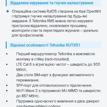
Віддалене керування та гнучке налаштування
Зовнішній адаптер 4-pin, 12 В
Живлення
Операційна система RutOS створена на базі OpenWrt
DC, 1.5 A
і підтримує гнучке налаштування під будь-які
завдання. З Teltonika RMS можна легко керувати
Маршрутизатор, 2× LTE
пристроєм віддалено, оновлювати прошивку,
антени, 2× Wi-Fi антени,
моніторити стан та переглядати журнали – ідеально
комплект для монтажу у
для професіоналів.
Комплектація
стійку, ніжки (×4), гвинти (×8),
Відмінні особливості Teltonika RUTXR1
голка для SIM, блок живлення,
Ethernet-кабель, QSG, буклет
Перший маршрутизатор Teltonika з можливістю
RMS
монтажу в стійку (rack-mounted).
LTE Cat 6 з агрегацією частот – швидкість до 300
Колір
Сірий
Мбіт/с.
Два слоти SIM-карт з функцією автоматичного
Розміри
122.6 × 272 × 42.6 мм
перемикання.
SFP-порт для оптоволоконного підключення.
Вага
1050 г
Wi-Fi Wave 2 з підтримкою MU-MIMO та швидкістю
до 867 Мбіт/с.
Підтримка одночасного живлення з двох джерел
для безперебійної роботи.