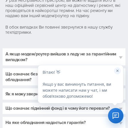
У разі несправності пристрою, ви можете віддати його в
наш офіційний сервісний центр на діагностику і ремонт, які
проводяться в найкоротші терміни. На час ремонту ми
надамо вам інший модем/роутер на підміну.
В обох випадках Ви повинні звернутися в нашу службу
техпідтримки.
А якщо модем/роутер вийшов з ладу не за гарантійним
випадком?
×
Вітаю! 👋
Що означає безкоштовна підміна несправного
обладнання?
Якщо у вас виникнуть питання, ви
можете написати нам у чат, і ми
Як я можу звернутися в техпідтримку?
обовʼязково допоможемо!
Що означає підмінний фонд і в чому його переваги?
На яке обладнання надається гарантія?