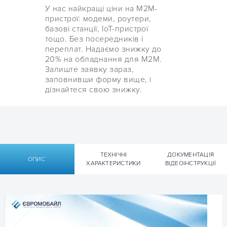
У нас найкращі ціни на М2М-
пристрої: модеми, роутери,
базові станції, IoT-пристрої
тощо. Без посередників і
переплат. Надаємо знижку до
20% на обладнання для М2М.
Залиште заявку зараз,
заповнивши форму вище, і
дізнайтеся свою знижку.
ТЕХНІЧНІ
ДОКУМЕНТАЦІЯ
ОПИС
ХАРАКТЕРИСТИКИ
ВІДЕОІНСТРУКЦІЇ
Технічні характеристики
Документація
Технічні характеристики 4G LTE
Технічна документація 4G LTE