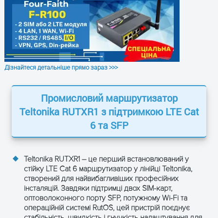
Оперативна
256 МБ DDR3
пам’ять
Flash-пам’ять
256 МБ SPI Flash
Операційна
Дізнайтеся детальніше прямо зараз >>>
RutOS
система
Промисловий маршрутизатор
Макс.
Teltonika RUTXR1
з підтримкою LTE Cat
кількість
Понад 10 (до 150)
6 та SFP
підключень
WEB UI, FOTA, SSH, SMS,
Управління
виклик, TR-069, MQTT, SNMP,
Teltonika RUTXR1
– це перший встановлюваний у
стійку LTE Cat 6 маршрутизатор у лінійці Teltonika,
JSON-RPC, Modbus, RMS
створений для найвибагливіших професійних
інсталяцій. Завдяки підтримці двох SIM-карт,
WPA3-EAP, WPA3-SAE, WPA2-
оптоволоконного порту SFP, потужному Wi-Fi та
Безпека
Enterprise-PEAP, WPA2-PSK,
операційній системі RutOS, цей пристрій поєднує
WEP
стабільність, швидкість і гнучкість налаштування для