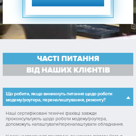
ЧАСТІ ПИТАННЯ
ВІД НАШИХ КЛІЄНТІВ
Що робити, якщо виникнуть питання щодо роботи
модему/роутера, переналаштування, ремонту?
Наші сертифіковані технічні фахівці завжди
проконсультують щодо роботи модему/роутера,
допоможуть налаштувати/переналаштувати обладнання.