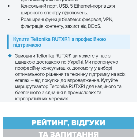
Консольний порт, USB, 5 Ethernet-портів для
ЗАЛИШТЕ ЗАЯВКУ
широкого спектру підключень.
і отримайте консультацію
Розширені функції безпеки: фаєрвол, VPN,
фільтрація контенту, захист від DDoS.
Купити Teltonika RUTXR1 з професійною
підтримкою
Замовити
Teltonika RUTXR1
ви можете у нас з
швидкою доставкою по Україні. Ми пропонуємо
професійну консультацію, допомогу у виборі
оптимального рішення та технічну підтримку на всіх
етапах – від покупки до впровадження. Купуйте
маршрутизатор Teltonika RUTXR1
для надійного та
безпечного з'єднання в промислових та
корпоративних мережах.
ОТРИМАТИ КОНСУЛЬТАЦІЮ
РЕЙТИНГ, ВІДГУКИ
ТА ЗАПИТАННЯ