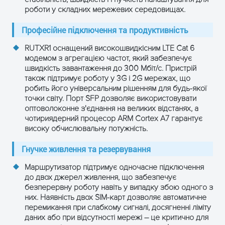
роботи у складних мережевих середовищах.
TCP, UDP, IPv4, IPv6, ICMP, NTP,
Професійне підключення та продуктивність
DNS, HTTP, HTTPS, FTP, SMTP,
Підтримувані
SSL v3, TLS, ARP, VRRP, PPP,
RUTXR1 оснащений високошвидкісним LTE Cat 6
протоколи
PPPoE, UPNP, SSH, DHCP, Telnet,
модемом з агрегацією частот, який забезпечує
SNMP, MQTT, Wake On Lan
швидкість завантаження до 300 Мбіт/с. Пристрій
також підтримує роботу у 3G і 2G мережах, що
робить його універсальним рішенням для будь-якої
Wi-Fi 1 (802.11b), Wi-Fi 3
Мережеві
точки світу. Порт SFP дозволяє використовувати
(802.11g), Wi-Fi 4 (802.11n), Wi-
стандарти
оптоволоконне з'єднання на великих відстанях, а
Fi 5 (802.11ac)
чотириядерний процесор ARM Cortex A7 гарантує
високу обчислювальну потужність.
Кнопки
Скидання (Reset)
Гнучке живлення та резервування
WAN (×2), Статус мобільної
Маршрутизатор підтримує одночасне підключення
мережі (×2), Сигнал мобільної
до двох джерел живлення, що забезпечує
Світлові
мережі (×3), Активність SIM
безперервну роботу навіть у випадку збою одного з
індикатори
(×2), Ethernet (×10), Консоль
них. Наявність двох SIM-карт дозволяє автоматичне
(RX - жовтий, TX - зелений),
перемикання при слабкому сигналі, досягненні ліміту
даних або при відсутності мережі – це критично для
Живлення (×2)