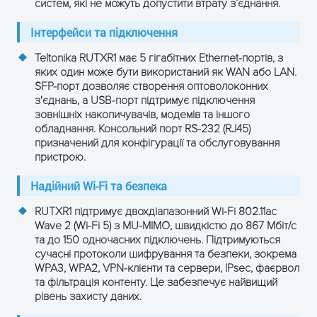
систем, які не можуть допустити втрату з’єднання.
DMZ, Захист від DDoS,
Інтерфейси та підключення
Функції
RADIUS, фільтрація URL, MAC-
безпеки
фільтр
Teltonika RUTXR1 має 5 гігабітних Ethernet-портів, з
яких один може бути використаний як WAN або LAN.
SFP-порт дозволяє створення оптоволоконних
QoS, VPN, DHCP-сервер, DDNS,
з'єднань, а USB-порт підтримує підключення
Samba, підтримка зовнішніх
зовнішніх накопичувачів, модемів та іншого
Мережеві
пристроїв, VLAN, NAT,
обладнання. Консольний порт RS-232 (RJ45)
функції
брандмауер, CLI, авто
призначений для конфігурації та обслуговування
пристрою.
MDI/MDIX, балансування
навантаження
Надійний Wi-Fi та безпека
Режими
RUTXR1 підтримує двохдіапазонний Wi-Fi 802.11ac
Міст (WDS), Точка доступу
роботи
Wave 2 (Wi-Fi 5) з MU-MIMO, швидкістю до 867 Мбіт/с
та до 150 одночасних підключень. Підтримуються
сучасні протоколи шифрування та безпеки, зокрема
Робоча
-40…+70 °C
WPA3, WPA2, VPN-клієнти та сервери, IPsec, фаєрвол
температура
та фільтрація контенту. Це забезпечує найвищий
рівень захисту даних.
Вологість
10–90% (без конденсації)