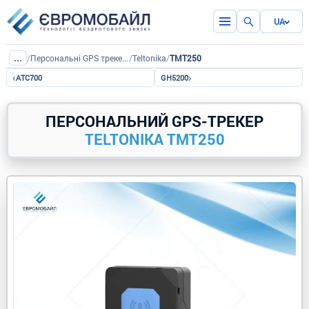
UA
...
/
Персональні GPS трекери
/
Teltonika
/
TMT250
‹
›
АTC700
GH5200
ПЕРСОНАЛЬНИЙ GPS-ТРЕКЕР
TELTONIKA TMT250