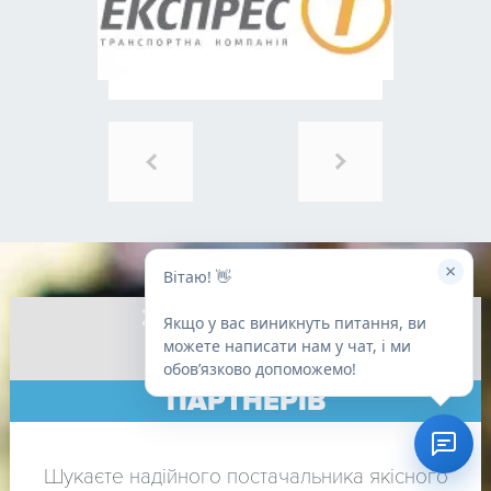
×
Вітаю! 👋
ЗАПРОШУЄМО
Якщо у вас виникнуть питання, ви
можете написати нам у чат, і ми
ДО СПІВПРАЦІ
обовʼязково допоможемо!
ПАРТНЕРІВ
Шукаєте надійного постачальника якісного