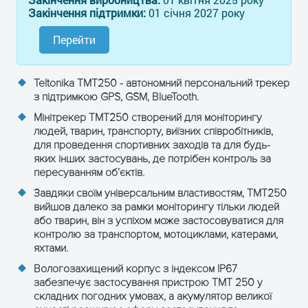
Закінчення підтримки:
01 січня 2027 року
Перейти
Teltonika TMT250 - автономний персональний трекер
з підтримкою GPS, GSM, BlueTooth.
Мінітрекер TMT250 створений для моніторингу
людей, тварин, транспорту, виїзних співробітників,
для проведення спортивних заходів та для будь-
яких інших застосувань, де потрібен контроль за
ОТРИМАТИ КОНСУЛЬТАЦІЮ
пересуванням об’єктів.
Завдяки своїм універсальним властивостям, TMT250
вийшов далеко за рамки моніторингу тільки людей
або тварин, він з успіхом може застосовуватися для
контролю за транспортом, мотоциклами, катерами,
яхтами.
Вологозахищений корпус з індексом IP67
забезпечує застосування пристрою ТМТ 250 у
складних погодних умовах, а акумулятор великої