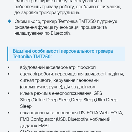
ємності розширює сферу застосування та
забезпечить тривалу роботу, особливо в ситуаціях,
де зарядка трекера утруднена.
Окрім цього, трекер Телтоніка ТМТ250 підтримує
оновлення функції гучномовця, прошивок та
налаштування по Bluetooth.
Відмінні особливості персонального трекера
Teltonika TMT250:
вбудований акселерометр, гіроскоп
сценарії роботи: перевищення швидкості, падіння,
сигнал тривоги, керування геозонами
(автоматичне, ручне), дія за дзвінком
кілька режимів енергоспоживання: GPS
Sleep,Online Deep Sleep,Deep Sleep,Ultra Deep
Sleep
налаштування та оновлення ПЗ: FOTA Web, FOTA,
FMB Configurator (USB, Bluetooth), мобільний
додаток FMBT