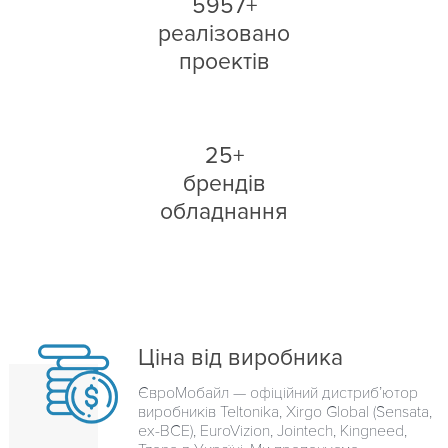
5957+
реалізовано
проектів
25+
брендів
обладнання
Ціна від виробника
ЄвроМобайл — офіційний дистриб’ютор
виробників Teltonika, Xirgo Global (Sensata,
ex-BCE), EuroVizion, Jointech, Kingneed,