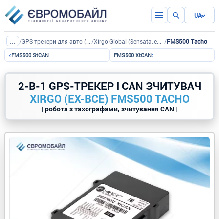
UA
...
/
GPS-трекери для авто (дротові)
/
Xirgo Global (Sensata, ex-BCE)
/
FMS500 Tacho
‹
›
FMS500 StCAN
FMS500 XtCAN
2-В-1 GPS-ТРЕКЕР І CAN ЗЧИТУВАЧ
XIRGO (EX-BCE) FMS500 TACHO
| робота з тахографами, зчитування CAN |