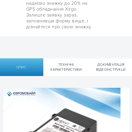
надаємо знижку до 20% на
GPS обладнання Xirgo.
Залиште заявку зараз,
заповнивши форму вище, і
дізнайтеся про свою знижку.
ТЕХНІЧНІ
ДОКУМЕНТАЦІЯ
ОПИС
ХАРАКТЕРИСТИКИ
ВІДЕОІНСТРУКЦІЇ
Технічні характеристики
Документація
2-в-1 GPS-трекер і CAN зчитувач Xirgo Global (ex-BCE)
Технічна документація Xirgo (ex-BCE)
FMS500 Tacho
FMS500 Tacho:
GSM
GSM модуль – (900/1800 MHz)
GSM / GPRS клас -10 (до 85,6 кбіт),
клас B
▹ Посібник користувача User Manual Xirgo FMS500
SMS (текст / дані)