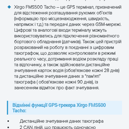
Xirgo FMS500 Tacho – це GPS термінал, призначений
для відстеження розташування рухомих об’єктів
(інформацію про місцезнаходження, швидкість,
напрямок і т.д.) та передачі даних через GSM-мережі.
Цифрові та аналогові входи терміналу можуть
використовуватись для підключення різноманітного
бортового обладнання (датчиків). Також цей пристрій
розрахований на роботу в поєднанні з цифровим
тахографом, що дозволяє контролювати в режимі
реального часу, дотримання водієм розкладу праці
та відпочинку, а також здійснювати дистанційне
зчитування карток водія (обов'язкове кожні 28 днів)
та дистанційне зчитування даних з “пам'яті”
тахографа ( обов'язкове кожні 90 днів), із
занесенням відміток про факт зчитування.
Відмінні функції GPS-трекера Xirgo FMS500
Tacho:
Дистанційне зчитування даних тахографа
2 CAN ліній, що працюють одночасно