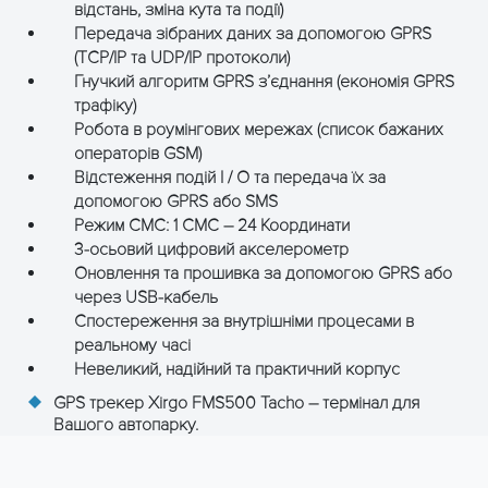
відстань, зміна кута та події)
Передача зібраних даних за допомогою GPRS
(TCP/IP та UDP/IP протоколи)
Гнучкий алгоритм GPRS з’єднання (економія GPRS
трафіку)
Робота в роумінгових мережах (список бажаних
операторів GSM)
Відстеження подій I / O та передача їх за
допомогою GPRS або SMS
Режим СМС: 1 СМС – 24 Координати
3-осьовий цифровий акселерометр
Оновлення та прошивка за допомогою GPRS або
через USB-кабель
Спостереження за внутрішніми процесами в
реальному часі
Невеликий, надійний та практичний корпус
GPS трекер Xirgo FMS500 Tacho – термінал для
Вашого автопарку.