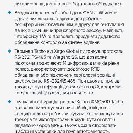
використання додаткового бортового обладнання).
Завдяки одночасної роботі двох CAN-ліній можна:
одну з них використовувати для роботи з
периферійним обладнанням, а другу для зчитування
даних з CAN-шини транспортного засобу. Наявність
інтерфейсу 1-Wire дозволить приєднати додаткове
обладнання контролю за стилем водіння.
Термінал Tacho від Xirgo Global підтримує протоколи
RS-232, RS-485 та Wiegand 26, що дозволяє
підключати одночасно 14 цифрових датчиків рівня
палива, використовувати додаткове RFID
обладнання або підключати свої власні зовнішні
аксесуари за RS -232/RS-485. При цьому в приладі
також доступні функції детектора аварій, контролю
геозон, аналізу поведінки водія тощо.
Гнучка конфігурація трекера Ксірго ФМС500 Tacho
дозволяє налаштувати пристрій відповідно до
специфічних потреб користувача. Усі налаштування
трекера та мікропрограми можуть бути оновлені
віддалено через GPRS. Також можна створювати
шаблонні установки для груп автотранспорту.