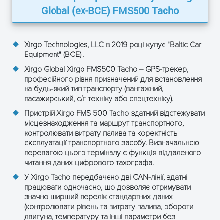
Global (ex-BCE)
FMS500 Tacho
Xirgo Technologies, LLC в 2019 році купує "Baltic Car
ОТРИМАТИ КОНСУЛЬТАЦІЮ
Equipment" (BCE) .
Xirgo Global Xirgo FMS500 Tacho – GPS-трекер,
професійного рівня призначений для встановлення
на будь-який тип транспорту (вантажний,
пасажирський, с/г техніку або спецтехніку).
Пристрій Xirgo FMS 500 Tacho здатний відстежувати
місцезнаходження та маршрут транспортного,
контролювати витрату палива та коректність
експлуатації транспортного засобу. Визначальною
перевагою цього терміналу є функція віддаленого
читання даних цифрового тахографа.
У Xirgo Tacho передбачено дві CAN-лінії, здатні
працювати одночасно, що дозволяє отримувати
значно ширший перелік стандартних даних
(контролювати рівень та витрату палива, обороти
двигуна, температуру та інші параметри без