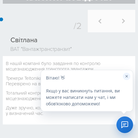
Світлана
ВАТ "Вантажтранстранзит"
В нашій компанії було завдання по контролю
місцезнаходження транспорта звантажем.
×
Вітаю! 👋
Трекери Teltonika - універсальна і дуже корисна річ.
Перевірено на власній практиці.
Якщо у вас виникнуть питання, ви
Тотальний контроль процеса вантажоперевезення і
можете написати нам у чат, і ми
місцезнаходження фуиы, в тому числі за кордоном.
обовʼязково допоможемо!
Дуже зручно, коли необхідно знати, де знаходиться вантаж
у визначений час.