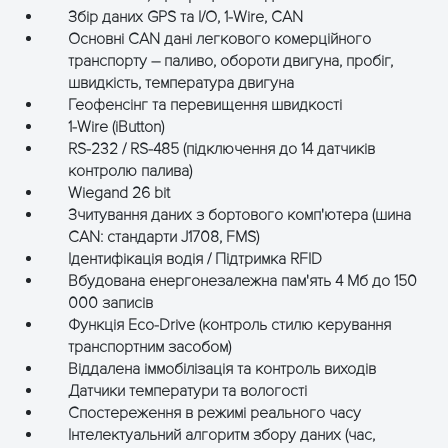
Збір даних GPS та I/O, 1-Wire, CAN
Основні CAN дані легкового комерційного
транспорту – паливо, обороти двигуна, пробіг,
швидкість, температура двигуна
Геофенсінг та перевищення швидкості
1-Wire (iButton)
RS-232 / RS-485 (підключення до 14 датчиків
контролю палива)
Wiegand 26 bit
Зчитування даних з бортового комп'ютера (шина
CAN: стандарти J1708, FMS)
Ідентифікація водія / Підтримка RFID
Вбудована енергонезалежна пам'ять 4 Мб до 150
000 записів
Функція Eco-Drive (контроль стилю керування
транспортним засобом)
Віддалена іммобілізація та контроль виходів
Датчики температури та вологості
Спостереження в режимі реального часу
Інтелектуальний алгоритм збору даних (час,