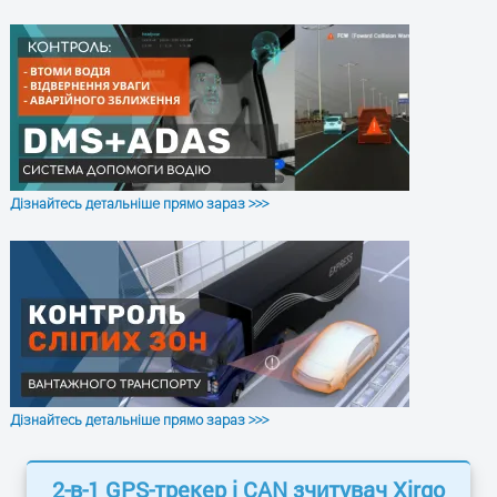
000 записів
Живлення 8 – 31 В
Резервна батарея 850 мА
(опціонально)
Робоча температура – ​​від -40 до
+85 °C
Габаритний розмір 68 x 91 x 19 мм
Дізнайтесь детальніше прямо зараз >>>
ЗАЛИШТЕ ЗАЯВКУ
і отримайте консультацію
Дізнайтесь детальніше прямо зараз >>>
2-в-1 GPS-трекер і CAN зчитувач Xirgo