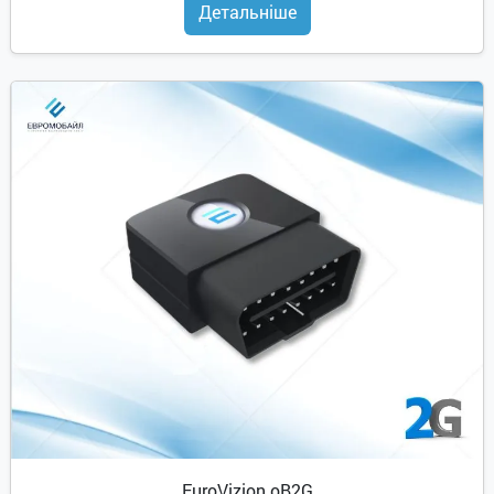
Детальніше
EuroVizion oB2G