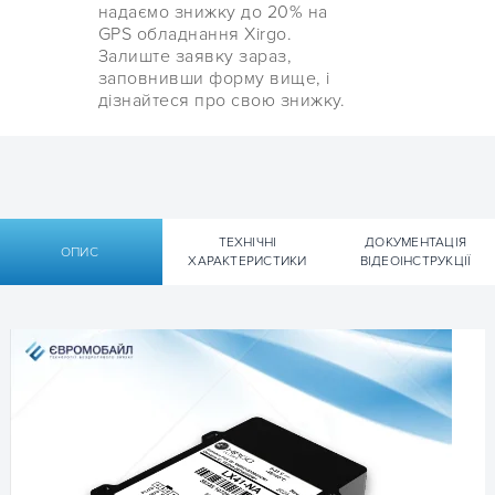
надаємо знижку до 20% на
GPS обладнання Xirgo.
Залиште заявку зараз,
заповнивши форму вище, і
дізнайтеся про свою знижку.
ТЕХНІЧНІ
ДОКУМЕНТАЦІЯ
ОПИС
ХАРАКТЕРИСТИКИ
ВІДЕОІНСТРУКЦІЇ
Технічні характеристики
Документація
Технічні характеристики GPS-трекер
Технічна документація GPS-трекер
(маячок) для авто
(маячок) для авто
Xirgo LX41
Xirgo LX41
▹ Технічна специфікація (Datasheet) XIRGO GLOBAL