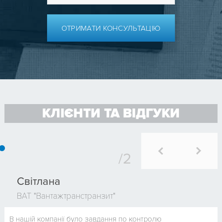
ОТРИМАТИ КОНСУЛЬТАЦІЮ
КЛІЄНТИ ТА ВІДГУКИ
Світлана
ВАТ "Вантажтранстранзит"
В нашій компанії було завдання по контролю