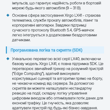
імпульсів, що гарантує надійність роботи в бортовій
мережі будь-якого автомобіля (9 – 31 В).
Основна сфера застосування Xirgo LX41 - страхова
телематика, служби прокату автомобілів, лізинг та
корпоративні автопарки. Завдяки підтримці
сучасного протоколу Bluetooth 5.4, GPS-маячок
легко інтегрується з додатковими бездротовими
датчиками.
Програмована логіка та скрипти (SDK)
Унікальною перевагою всієї серії LX40, включаючи
ОТРИМАТИ КОНСУЛЬТАЦІЮ
базову модель Xirgo LX41, є повна підтримка
SDK
. Це
перетворює звичайний трекер на розумний пристрій
("Edge Computing"), здатний виконувати
користувацькі сценарії та алгоритми прямо на борту,
не чекаючи команд від сервера. За допомогою
скриптів ви можете налаштувати нестандартну
реакцію на події, складну логіку управління
цифровим виходом або оптимізувати потік даних для
економії трафіку. Це гнучкість, яка дозволяє
адаптувати пристрій під будь-які бізнес-завдання.