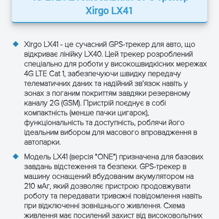
Xirgo LX41
Виявлення глушіння (Jamming
Безпека
detection)
Фізичні характеристики
Xirgo LX41 - це сучасний GPS-трекер для авто, що
відкриває лінійку LX40. Цей трекер розроблений
спеціально для роботи у високошвидкісних мережах
Розміри
68 x 91 x 19 мм
4G LTE Cat 1
, забезпечуючи швидку передачу
телематичних даних та надійний зв'язок навіть у
Вага
62 г
зонах з поганим покриттям завдяки резервному
каналу 2G (GSM). Пристрій поєднує в собі
Робоча
компактність (менше пачки цигарок),
-20°C ... +60°C (з батареєю)
температура
функціональність та доступність, роблячи його
ідеальним вибором для масового впровадження в
Клас захисту
IP41
автопарки.
корпусу
Модель LX41 (версія "ONE") призначена для базових
завдань відстеження та безпеки. GPS-трекер в
машину оснащений вбудованим акумулятором на
210 мАг
, який дозволяє пристрою продовжувати
ЗАЛИШТЕ ЗАЯВКУ
роботу та передавати тривожні повідомлення навіть
і отримайте консультацію
при відключенні зовнішнього живлення. Схема
живлення має посилений захист від високовольтних