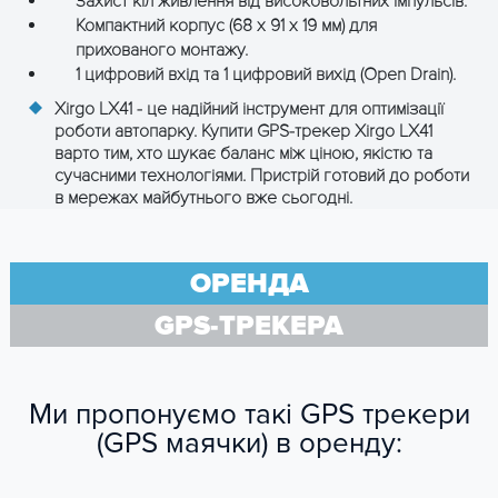
Захист кіл живлення від високовольтних імпульсів.
Компактний корпус (68 x 91 x 19 мм) для
прихованого монтажу.
1 цифровий вхід та 1 цифровий вихід (Open Drain).
Xirgo LX41 - це надійний інструмент для оптимізації
роботи автопарку. Купити GPS-трекер
Xirgo LX41
варто тим, хто шукає баланс між ціною, якістю та
сучасними технологіями. Пристрій готовий до роботи
в мережах майбутнього вже сьогодні.
ОРЕНДА
GPS-ТРЕКЕРА
Ми пропонуємо такі GPS трекери
(GPS маячки) в оренду: