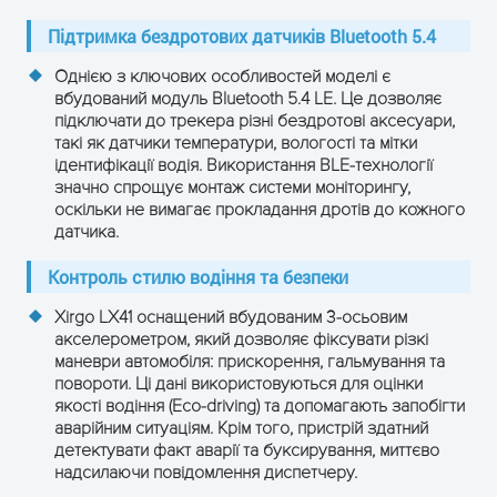
Підтримка бездротових датчиків Bluetooth 5.4
Однією з ключових особливостей моделі є
вбудований модуль
Bluetooth 5.4 LE
. Це дозволяє
підключати до трекера різні бездротові аксесуари,
такі як датчики температури, вологості та мітки
ідентифікації водія. Використання BLE-технології
значно спрощує монтаж системи моніторингу,
оскільки не вимагає прокладання дротів до кожного
датчика.
Контроль стилю водіння та безпеки
Xirgo LX41 оснащений вбудованим 3-осьовим
акселерометром, який дозволяє фіксувати різкі
маневри автомобіля: прискорення, гальмування та
повороти. Ці дані використовуються для оцінки
якості водіння (Eco-driving) та допомагають запобігти
аварійним ситуаціям. Крім того, пристрій здатний
детектувати факт аварії та буксирування, миттєво
надсилаючи повідомлення диспетчеру.