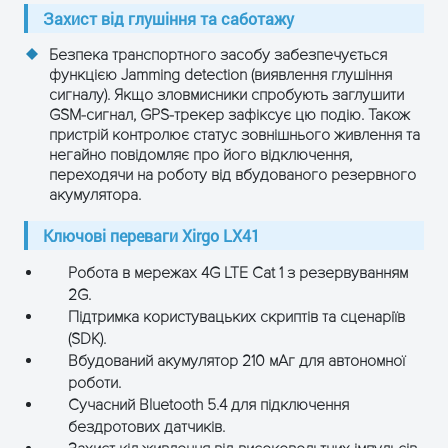
Захист від глушіння та саботажу
Безпека транспортного засобу забезпечується
функцією
Jamming detection
(виявлення глушіння
сигналу). Якщо зловмисники спробують заглушити
GSM-сигнал, GPS-трекер зафіксує цю подію. Також
пристрій контролює статус зовнішнього живлення та
негайно повідомляє про його відключення,
переходячи на роботу від вбудованого резервного
акумулятора.
Ключові переваги Xirgo LX41
Робота в мережах 4G LTE Cat 1 з резервуванням
2G.
Підтримка користувацьких скриптів та сценаріїв
(SDK).
Вбудований акумулятор 210 мАг для автономної
роботи.
Сучасний Bluetooth 5.4 для підключення
бездротових датчиків.