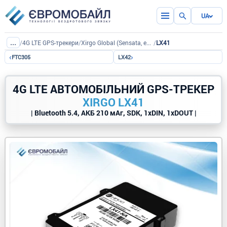
UA
...
/
4G LTE GPS-трекери
/
Xirgo Global (Sensata, ex-BCE)
/
LX41
‹
›
FTC305
LX42
4G LTE АВТОМОБІЛЬНИЙ GPS-ТРЕКЕР
XIRGO LX41
| Bluetooth 5.4, АКБ 210 мАг, SDK, 1xDIN, 1xDOUT |