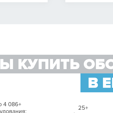
Ы КУПИТЬ ОБ
В 
о 4 086+
25+
удования;