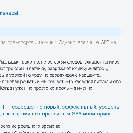
изнеса!
а, транспорта и техники. Однако, все чаще GPS не
Умельцы» грамотно, не оставляя следов, сливают топливо
ют трекеры и датчики, разряжают их аккумуляторы,
зы и урожай на ходу, не сворачивая с маршрута…
Е призван решать и НЕ решает! Это касается визуального
Когда нужен не просто контроль – а именно
Г – совершенно новый, эффективный, уровень
, с которыми не справляется GPS-мониторинг:
 режиме реального времени;
рузка, обработка почвы, посев, сбор урожая, работа