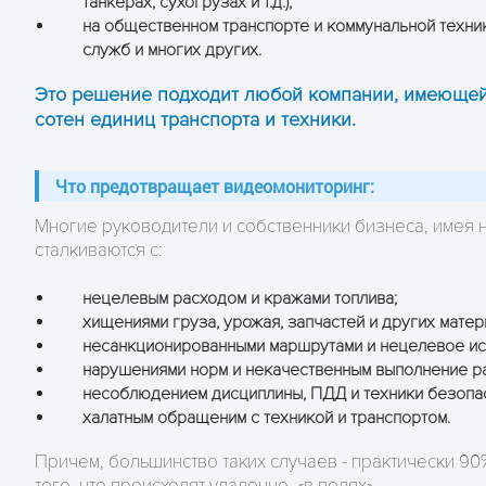
танкерах, сухогрузах и т.д.);
на общественном транспорте и коммунальной техни
служб и многих других.
Это решение подходит любой компании, имеющей 
сотен единиц транспорта и техники.
Что предотвращает видеомониторинг:
Многие руководители и собственники бизнеса, имея н
сталкиваются с:
нецелевым расходом и кражами топлива;
хищениями груза, урожая, запчастей и других мате
несанкционированными маршрутами и нецелевое ис
нарушениями норм и некачественным выполнение р
несоблюдением дисциплины, ПДД и техники безопас
халатным обращеним с техникой и транспортом.
Причем, большинство таких случаев - практически 90
того, что происходят удаленно, «в полях».