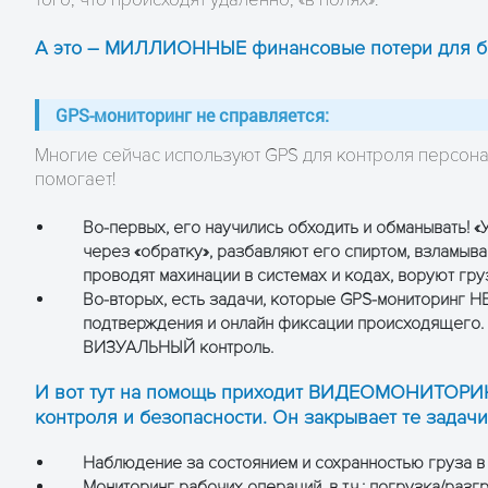
А это – МИЛЛИОННЫЕ финансовые потери для б
GPS-мониторинг не справляется:
Многие сейчас используют GPS для контроля персонал
помогает!
Во-первых, его научились обходить и обманывать! «
через «обратку», разбавляют его спиртом, взламыва
проводят махинации в системах и кодах, воруют гру
Во-вторых, есть задачи, которые GPS-мониторинг Н
подтверждения и онлайн фиксации происходящего. 
ВИЗУАЛЬНЫЙ контроль.
И вот тут на помощь приходит ВИДЕОМОНИТОРИН
контроля и безопасности. Он закрывает те задачи
Наблюдение за состоянием и сохранностью груза в
Мониторинг рабочих операций, в т.ч.: погрузка/разг