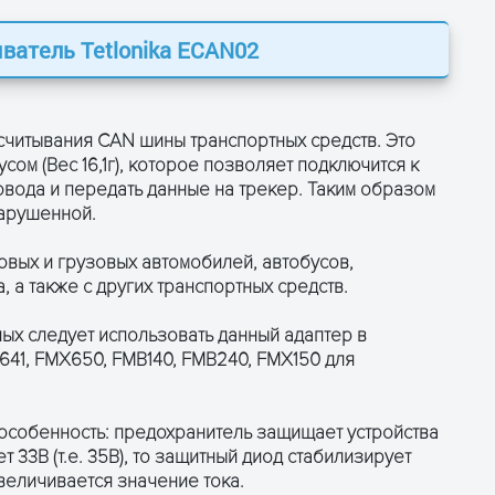
ватель Tetlonika ECAN02
ОСТАВЬТЕ ЗАЯВКУ
и получите консультацию
о считывания CAN шины транспортных средств. Это
ом (Вес 16,1г), которое позволяет подключится к
вода и передать данные на трекер. Таким образом
нарушенной.
вых и грузовых автомобилей, автобусов,
 а также с других транспортных средств.
ых следует использовать данный адаптер в
641, FMX650, FMB140, FMB240, FMX150 для
ПОЛУЧИТЬ КОНСУЛЬТАЦИЮ
особенность: предохранитель защищает устройства
 33В (т.е. 35В), то защитный диод стабилизирует
величивается значение тока.