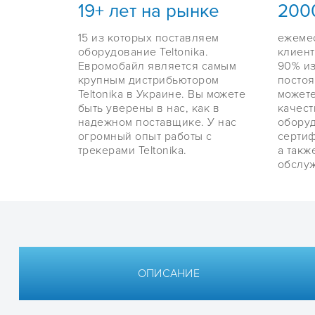
19+ лет на рынке
200
15 из которых поставляем
ежеме
оборудование Teltonika.
клиент
Евромобайл является самым
90% из
крупным дистрибьютором
постоя
Teltonika в Украине. Вы можете
можете
быть уверены в нас, как в
качест
надежном поставщике. У нас
оборуд
огромный опыт работы с
сертиф
трекерами Teltonika.
а такж
обслуж
ОПИСАНИЕ