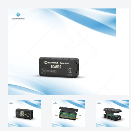
Бесконактный CAN счит
Техническая документ
Поддерживаемые устройства
LV-CAN200, ALL-CA
FMX150
▹ Схема подключения Teltonika ECAN02 —
(обн. 2023.02.2
Диапазон входного
10 - 30 В постоянн
▹ Схема подключения (2) - Распиновка Teltonika ECAN
напряжения
Потребляемая мощность
При 12 В <1,47 мА
При 12 В <4,21 мА
Видеоинструкции 
Диапазон рабочих
От -25 ° C до + 85 °
температур
Рабочая влажность
Макс 85% без кон
Характеристики
Бесконтактное чте
не нарушающее га
Скорость CAN-BUS 
Габариты
39 х 12 х 19 мм (Д 