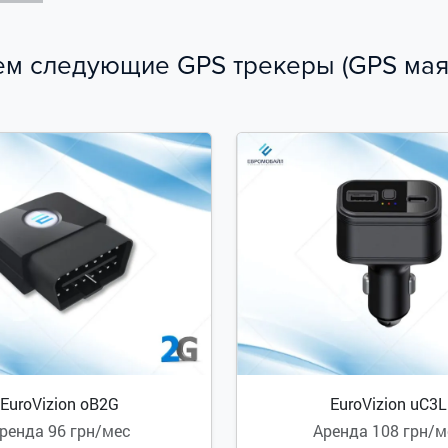
м следующие GPS трекеры (GPS маяч
EuroVizion oB2G
EuroVizion uC3L
ренда
96 грн/мес
Аренда
108 грн/м