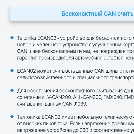
ыватель Teltonika ECAN02
ация Teltonika ECAN02:
Бесконактный CAN считы
N300, FMX640, FMB641, FMX650, FMB140, FMB240,
💾
2) — [ENG]
ого тока
Teltonika ECAN02 - устройство для бесконтактног
02 —
💾
(обн. 2023.02.22) — [ENG]
новое и маленькое устройство с улучшенным корпус
CAN шине бесконтактным путем, не повреждая про
 (в режиме ожидания)
гарантия производителя автомобиля остаётся не
 (в режиме работы)
Teltonika ECAN02:
ECAN02 может считывать данные CAN шины с легко
 C
сельскохозяйственного и специального транспорта,
денсации
Для обеспечения бесконтактного считывания данн
сочетании с LV-CAN200, ALL-CAN300, FMX640, FMB
ние CAN,
считывания данных CAN J1939.
рантию.
до 1000 кбит / с
Телтоника ECAN02 имеет небольную техническую 
от высоких пиков тока. Если напряжение превышает
х Ш х В)
напряжение устройства до 33В и соответственно у