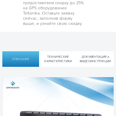
предоставляем скидку до 25%
на GPS оборудование
Teltonika. Оставьте заявку
сейчас, заполнив форму
выше, и узнайте свою скидку.
ТЕХНИЧЕСКИЕ
ДОКУМЕНТАЦИЯ и
ОПИСАНИЕ
ХАРАКТЕРИСТИКИ
ВИДЕОИНСТРУКЦИИ
4G LTE Автомобильный GPS-трекер Teltonika F
Техническая документация Teltonika
Продукт
Название модели
FTC961-QJAB
FTC961:
GNSS
GNSS
GPS, GLONASS
BEIDOU
▹ Быстрый старт Quick Manual Teltonika FTC961 –
(обн.
– [ENG]
🔍
Тип приемника
135 каналов
2024.06.26)