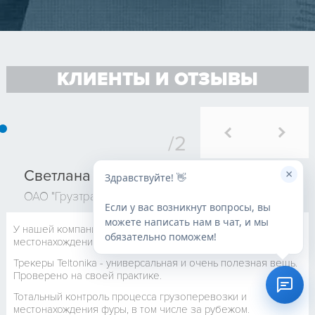
КЛИЕНТЫ И ОТЗЫВЫ
×
Светлана
Здравствуйте! 👋
ОАО "Грузтранстранзит"
Если у вас возникнут вопросы, вы
можете написать нам в чат, и мы
У нашей компании была задача по контролю
обязательно поможем!
местонахождения транспорта с грузом.
Трекеры Teltonika - универсальная и очень полезная вещь.
Проверено на своей практике.
Тотальный контроль процесса грузоперевозки и
местонахождения фуры, в том числе за рубежом.