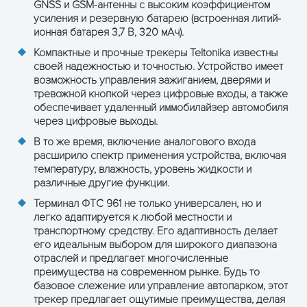
аккумулятора)
GNSS и GSM-антенны с высоким коэффициентом
усиления и резервную батарею (встроенная литий-
Температура
от -40 °C до +
ионная батарея 3,7 В, 320 мАч).
хранения (без
Компактные и прочные трекеры Teltonika известны
аккумулятора)
своей надежностью и точностью. Устройство имеет
возможность управления зажиганием, дверями и
Рабочая
от -40 °C до +
тревожной кнопкой через цифровые входы, а также
температура (с
обеспечивает удаленный иммобилайзер автомобиля
аккумулятором)
ПОЛУЧИТЬ КОНСУЛЬТАЦИЮ
через цифровые выходы.
Температура
-20 °C to +60 
В то же время, включение аналогового входа
хранения (с
расширило спектр применения устройства, включая
аккумулятором)
температуру, влажность, уровень жидкости и
различные другие функции.
Рабочая
от 5% до 95% 
Терминал ФТС 961 не только универсален, но и
влажность
конденсации
легко адаптируется к любой местности и
транспортному средству. Его адаптивность делает
Степень Защиты
IP69K
его идеальным выбором для широкого диапазона
Корпуса
отраслей и предлагает многочисленные
преимущества на современном рынке. Будь то
Температура
от 0 °С до +45
базовое слежение или управление автопарком, этот
заряда
аккумулятора
трекер предлагает ощутимые преимущества, делая