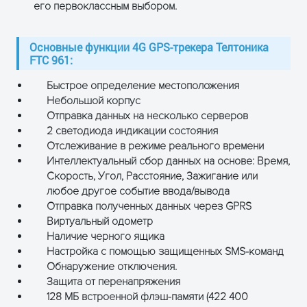
его первоклассным выбором.
Температура
от -20 °С до +
разряда
аккумулятора
Основные функции 4G GPS-трекера Телтоника
FTC 961:
Условия хранения
65 ± 20%RH
Быстрое определение местоположения
аккумулятора
От -20 °C до 
Небольшой корпус
1 месяца.
Отправка данных на несколько серверов
От 0 °C до +3
2 светодиода индикации состояния
месяцев.
Отслеживание в режиме реального времени
Oт +21 °C до 
Интеллектуальный сбор данных на основе: Время,
течение мене
Скорость, Угол, Расстояние, Зажигание или
месяцев.
любое другое событие ввода/вывода
Отправка полученных данных через GPRS
Интерфейс
Цифровые Входы
1
Виртуальный одометр
Наличие черного ящика
Аналоговые Входы
1
Настройка с помощью защищенных SMS-команд
Обнаружение отключения.
Цифровые
1
Защита от перенапряжения
Выходы
128 МБ встроенной флэш-памяти (422 400