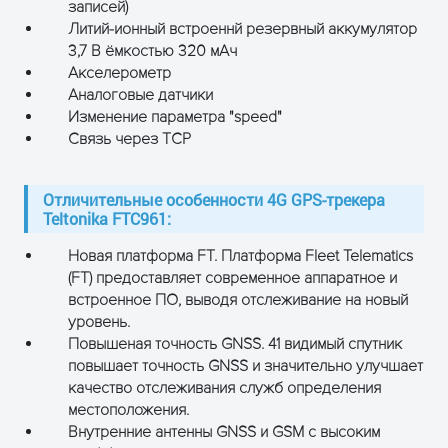
записей)
GNSS антенна
Внутренняя 
Литий-ионный встроеннй резервный аккумулятор
Коэффициен
3,7 В ёмкостью 320 мАч
Усиления
Акселерометр
Антенна сотовой
Внутренняя 
Аналоговые датчики
связи
Высоким
Изменение параметра "speed"
Коэффициен
Связь через TCP
Усиления
USB
USB 2.0 USB T
Отличительные особенности 4G GPS-трекера
Teltonika FTC961:
LED индикация
2 LED индика
состояния
Новая платформа FT. Платформа Fleet Telematics
(FT) предоставляет современное аппаратное и
SIM
Nano-SIM
встроенное ПО, выводя отслеживание на новый
уровень.
Память
Внутренняя 
Повышеная точность GNSS. 41 видимый спутник
память 128 
повышает точность GNSS и значительно улучшает
качество отслеживания служб определения
Функции
Сенсоры
Акселеромет
местоположения.
Внутренние антенны GNSS и GSM с высоким
Сценарии
Over Speeding 