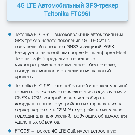
4G LTE Автомобильный GPS-трекер
Питание
Диапазон
10–90 V
Teltonika FTС961
входного
напряжения
Внутренний
Литий-ионны
Teltonika FTC961 – высоковольтный автомобильный
Резервный
аккумулятор
GPS-трекер нового поколения 4G LTE Cat 1 с
аккумулятор
320 мАч, 3,7 В
повышенной точностью GNSS и защитой IP69K.
Базируется на новой платформе FT-платформа Fleet
Внутренний
Telematics (FT) предлагает передовое
предохранитель
3A, 125В
микропрограммное и аппаратное обеспечение,
выводя возможности отслеживания на новый
Потребляемая
TBA
уровень.
мощность
Teltonika FTC 961 – это небольшой интеллектуальный
терминал слежения с возможностью подключения к
Физические
Размеры
118 x 48 x 18
ОСТАВЬТЕ ЗАЯВКУ
GNSS и GSM, который позволяет собирать
параметры
x В)
и получите консультацию
координаты вашего устройства и отправлять их на
сервер через сеть GSM. Это устройство идеально
Вес
118 г
подходит для приложений, требующих обнаружения
удаленных объектов.
Условия
Рабочая
от -40 °C до +
работы
температура (без
FTC961 – трекер 4G LTE Cat1, имеет встроенную