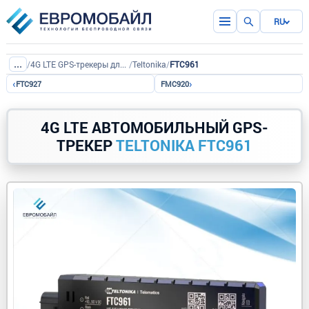
RU
...
/
4G LTE GPS-трекеры для авто
/
Teltonika
/
FTC961
‹
›
FTC927
FMC920
4G LTE АВТОМОБИЛЬНЫЙ GPS-
ТРЕКЕР
TELTONIKA FTC961