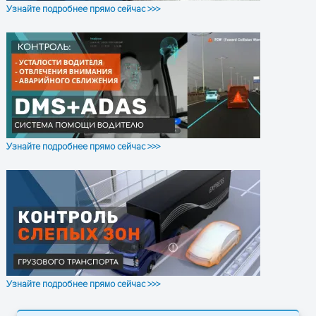
Узнайте подробнее прямо сейчас >>>
Мощность
Класс 5 для
передачи
GSM850/900:
Класс 3 для
GSM1800/190
Класс 3 для L
26±5dBM
Обмен данными
LTE FDD (CAT 
Mbps (DL) / M
Узнайте подробнее прямо сейчас >>>
(UL)
GSM (GPRS): 
Kbps (DL) / Ma
Kbps (UL)
Поддержка
SMS (TEXT, P
данных
протоколы (T
Протокол
Протокол
Codec 8 Exten
Узнайте подробнее прямо сейчас >>>
передачи
передачи данных
данных