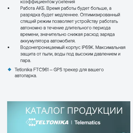
Jamming detec
коэффициентом усиления
Unplug detecti
Работа АКБ. Время работы будет больше, а
разрядка будет медленнее. Оптимизированный
Обновление
FOTA WEB, FOT
спящий режим позволяет устройству работать
конфигурации и
Configurator 
автономно в течение длительного периода
прошивки
времени, значительно снижая расход заряда
аккумулятора автомобиля.
SMS
Конфигурация
Водонепроницаемый корпус IP69K. Максимальная
Управление D
защита от пыли, воды под высоким давлением и
Отладка
пара.
Синхронизация
GNSS, NITZ, 
Tetlonika FTC961 – GPS трекер для вашего
Времени
автопарка.
Обнаружение
Цифровой вхо
зажигания
Акселерометр
напряжение 
Сертификация
Нормативы
В процессе в
и
подтверждения