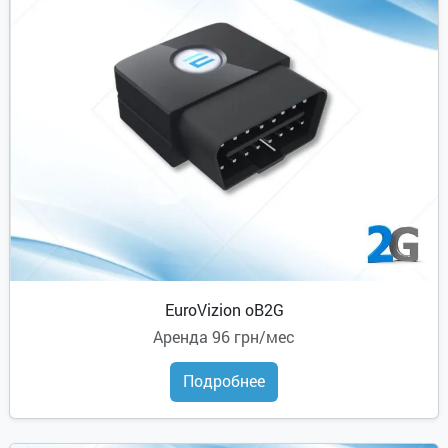
EuroVizion oB2G
Аренда
96 грн/мес
Подробнее