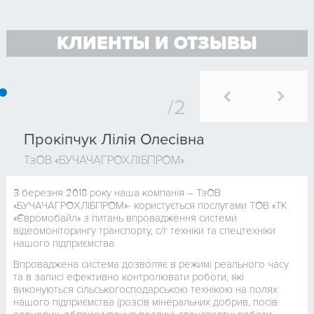
КЛИЕНТЫ И ОТЗЫВЫ
Прокіпчук Лілія Олесівна
ТзОВ «БУЧАЧАГРОХЛІБПРОМ»
З березня 2018 року наша компанія – ТзОВ
«БУЧАЧАГРОХЛІБПРОМ»- користується послугами ТОВ «ТК
«Євромобайл» з питань впровадження системи
відеомоніторингу транспорту, с/г техніки та спецтехніки
нашого підприємства.
Впроваджена система дозволяє в режимі реального часу
та в записі ефективно контролювати роботи, які
виконуються сільськогосподарською технікою на полях
нашого підприємства (розсів мінеральних добрив, посів