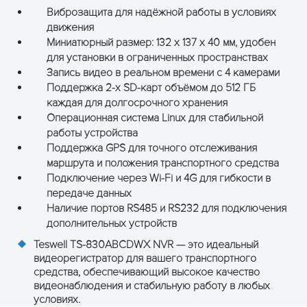
Виброзащита для надёжной работы в условиях
движения
Миниатюрный размер: 132 х 137 х 40 мм, удобен
для установки в ограниченных пространствах
ОСТАВЬТЕ ЗАЯВКУ
Запись видео в реальном времени с 4 камерами
и получите консультацию
Поддержка 2-х SD-карт объёмом до 512 ГБ
каждая для долгосрочного хранения
Операционная система Linux для стабильной
работы устройства
Поддержка GPS для точного отслеживания
маршрута и положения транспортного средства
Подключение через Wi-Fi и 4G для гибкости в
передаче данных
Наличие портов RS485 и RS232 для подключения
дополнительных устройств
Teswell TS-830ABCDWX NVR — это идеальный
видеорегистратор для вашего транспортного
ПОЛУЧИТЬ КОНСУЛЬТАЦИЮ
средства, обеспечивающий высокое качество
видеонаблюдения и стабильную работу в любых
условиях.