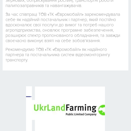
зернових, обприскування рослин), транспортні роботи
палипозаправників та навантажувачів.
За час співпраці ТОВ «ТК «Євромобайл» зарекомендувала
себе як надійний постачальник і партнер, який постійно
вдосконалює свої послуги до вимог та потреб нашого
агропідприємства, оновлює програмне забезпечення,
розширює спектр пропонованого обладнання, та завжди
своєчасно виконує взяті на себе зобов’язання.
Рекомендуємо ТОВ «ТК «Євромобайл» як надійного
партнера та постачальника систем відеомоніторингу
транспорту.