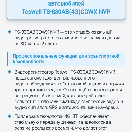
4*1080P (1920 x 1080)
автомобилей
Видеопоток: 192 кбит/с — 2.0
Teswell TS-830AB(4G)CDWX NVR
Мбит/с (на канал)
Объём используемого
дискового пространства при
TS-830ABCDWX NVR
— это четырёхканальный
записи на жёсткий диск:
видеорегистратор с возможностью записи данных
1080P: 85 МБ-1,8 ГБ/час
на SD-карту (2 слота).
Цифровая
Разрешение при
обработка и
Профессиональные функции для транспортной
воспроизведении: PAL: 1-
память
безопасности
2*1080P (1920 x 1080), NTSC:
1-2*1080P (1920 x 1080)
Видеорегистратор Teswell TS-830ABCDWX NVR
предназначен для централизованного
Битрейт аудио: 4 Килобайта
видеонаблюдения за обстановкой внутри и снаружи
в секунду на канал
транспортных средств. Он оснащён процессором и
Размер аудио: 14 МБ/час/
операционной системой, которые работают
канал
совместно с блоками сжатия/декомпрессии видео и
Сохранение на SD: 2 слота
аудио сигналов, GPS и автомобильными камерами.
для SD-карт, объём до 512 ГБ
Поддержка технологии 4G LTE обеспечивает
каждая
стабильную передачу данных и видеопотока в
режиме реального времени, что делает этот
Качество изображения: 8