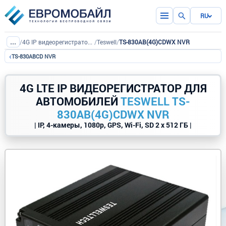
RU
...
/
4G IP видеорегистраторы с SD картой
/
Teswell
/
TS-830AB(4G)CDWX NVR
‹
TS-830ABCD NVR
4G LTE IP ВИДЕОРЕГИСТРАТОР ДЛЯ
АВТОМОБИЛЕЙ
TESWELL TS-
830AB(4G)CDWX NVR
| IP, 4-камеры, 1080p, GPS, Wi-Fi, SD 2 x 512 ГБ |