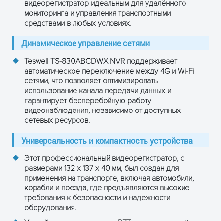
видеорегистратор идеальным для удалённого
степеней на выбор
мониторинга и управления транспортными
средствами в любых условиях.
Вход сигналов тревоги: 4-
хканальный независимый
Динамическое управление сетями
вход, Триггер напряжения
Сигналы
Teswell TS-830ABCDWX NVR поддерживает
Выход сигналов тревоги: 1
тревоги
автоматическое переключение между 4G и Wi-Fi
независимый выход
сетями, что позволяет оптимизировать
Определение движения в
использование канала передачи данных и
кадре: поддерживается
гарантирует бесперебойную работу
видеонаблюдения, независимо от доступных
сетевых ресурсов.
Проводные линии доступа: 6-
контактный RJ45-порт
Универсальность и компактность устройства
Wi-Fi: Встроенный Wi-Fi-
модуль, 802.11 B/G/N (опция)
Этот профессиональный видеорегистратор, с
Сетевой
интерфейс
размерами 132 х 137 х 40 мм, был создан для
4G: Встроенный внутренний
применения на транспорте, включая автомобили,
FDD-LTE/TD-
корабли и поезда, где предъявляются высокие
LTE/WCDMA/CDMA2000
требования к безопасности и надежности
модуль (опция)
оборудования.