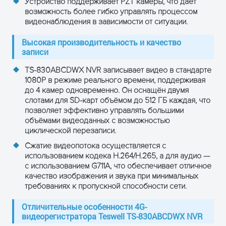
Устройство поддерживает PZT камеры, что даёт
Встроенный GPS-модуль
возможность более гибко управлять процессом
GPS
(опция)
видеонаблюдения в зависимости от ситуации.
RS232: Да
Высокая производительность и качество
записи
RS485: Да
Intercom: Да
TS-830ABCDWX NVR записывает видео в стандарте
Интерфейсы
Акселерометр: Встроенный
1080P в режиме реального времени, поддерживая
расширения
акселерометр
до 4 камер одновременно. Он оснащён двумя
слотами для SD-карт объёмом до 512 ГБ каждая, что
CANBus: Встроенный CANBus
позволяет эффективно управлять большими
порт (опция)
объёмами видеоданных с возможностью
циклической перезаписи.
Энергопотребление DC 9-36
Сжатие видеопотока осуществляется с
В, ≤8 Вт
использованием кодека H.264/H.265, а для аудио —
Диапазон рабочих
с использованием G711A, что обеспечивает отличное
Прочее
температур -40°C…+70°C,
качество изображения и звука при минимальных
влажность ≤80%
требованиях к пропускной способности сети.
Размеры: 132 х 137 х 40 мм
Отличительные особенности 4G-
Вес: 600 г без SD-карт
видеорегистратора Teswell TS-830ABCDWX NVR