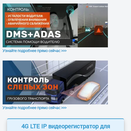
кадров
Аудиовход: 4 независимых
канала входа, 600Ω
Аудиовыход: 1 канал (4
канала могут выводиться
произвольно)
Базовый выходной уровень:
Характеристики
Узнайте подробнее прямо сейчас >>>
аудио
1.0—2.2 В
Искажения и шумы: ≤-30 дБ
Режим записи:
Синхронизация звука и
изображения
Сжатие аудио: G711A
Сжатие изображения:
Узнайте подробнее прямо сейчас >>>
H.264/H.265
Формат изображений: PAL:
4G LTE IP видеорегистратор для
4*1080P (1920 x 1080), NTSC: