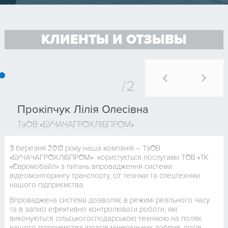
КЛИЕНТЫ И ОТЗЫВЫ
Прокіпчук Лілія Олесівна
ТзОВ «БУЧАЧАГРОХЛІБПРОМ»
З березня 2018 року наша компанія – ТзОВ
«БУЧАЧАГРОХЛІБПРОМ»- користується послугами ТОВ «ТК
«Євромобайл» з питань впровадження системи
відеомоніторингу транспорту, с/г техніки та спецтехніки
нашого підприємства.
Впроваджена система дозволяє в режимі реального часу
та в записі ефективно контролювати роботи, які
виконуються сільськогосподарською технікою на полях
нашого підприємства (розсів мінеральних добрив, посів