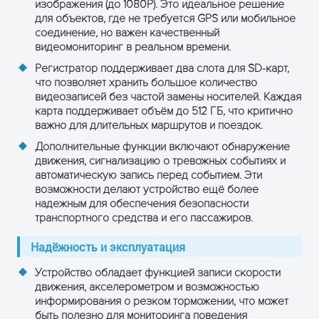
изображения (до 1080P). Это идеальное решение
Качество
для объектов, где не требуется GPS или мобильное
8 степеней
изображения
соединение, но важен качественный
видеомониторинг в реальном времени.
4-хканаль
Регистратор поддерживает два слота для SD-карт,
Вход сигналов
независим
что позволяет хранить большое количество
тревоги
видеозаписей без частой замены носителей. Каждая
Триггер н
карта поддерживает объём до 512 ГБ, что критично
Сигналы
важно для длительных маршрутов и поездок.
Выход сигналов
тревоги
1 независ
Дополнительные функции включают обнаружение
тревоги
движения, сигнализацию о тревожных событиях и
автоматическую запись перед событием. Эти
Определение
поддержив
возможности делают устройство ещё более
движения в кадре
надежным для обеспечения безопасности
транспортного средства и его пассажиров.
Проводные линии
6-контактн
доступа
порт
Надёжность и эксплуатация
Устройство обладает функцией записи скорости
Встроенный
движения, акселерометром и возможностью
Wi-Fi
модуль, 80
информирования о резком торможении, что может
Сетевой
(опция)
быть полезно для мониторинга поведения