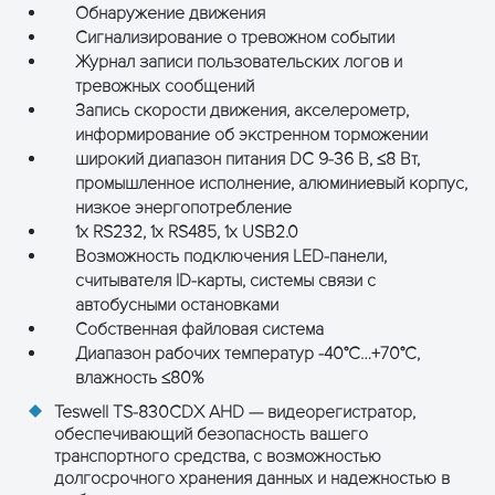
Обнаружение движения
Встроенны
Сигнализирование о тревожном событии
CANBus
порт
Журнал записи пользовательских логов и
тревожных сообщений
Энергопотребление
DC 9-36 В, 
Запись скорости движения, акселерометр,
информирование об экстренном торможении
Диапазон рабочих
-40°C…+70
широкий диапазон питания DC 9-36 В, ≤8 Вт,
Другие
температур
влажность
промышленное исполнение, алюминиевый корпус,
характеристики
низкое энергопотребление
Встроенны
1x RS232, 1x RS485, 1x USB2.0
Часы
Возможность подключения LED-панели,
календарь
считывателя ID-карты, системы связи с
автобусными остановками
Размер, мм
132(Д) х 13
Физические
Собственная файловая система
размеры
Диапазон рабочих температур -40°C…+70°C,
Вес, г
600 без SD
влажность ≤80%
Teswell TS-830CDX AHD — видеорегистратор,
обеспечивающий безопасность вашего
транспортного средства, с возможностью
долгосрочного хранения данных и надежностью в
ОСТАВЬТЕ ЗАЯВКУ