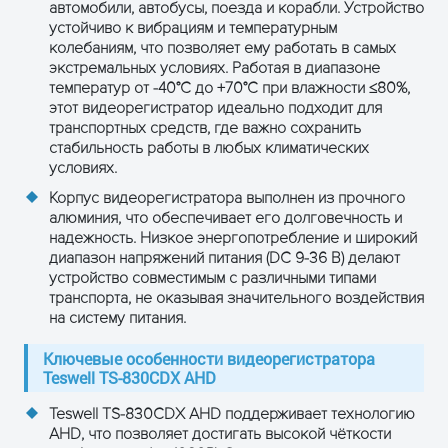
автомобили, автобусы, поезда и корабли. Устройство
устойчиво к вибрациям и температурным
Объем дискового
колебаниям, что позволяет ему работать в самых
пространства,
экстремальных условиях. Работая в диапазоне
используемого при
1080P: 85 
температур от -40°C до +70°C при влажности ≤80%,
записи на жесткий
этот видеорегистратор идеально подходит для
Цифровая
диск
транспортных средств, где важно сохранить
обработка и
стабильность работы в любых климатических
хранение
условиях.
PAL: 1-2*1
Разрешение при
1080), NTS
Корпус видеорегистратора выполнен из прочного
воспроизведении
(1920 x 108
алюминия, что обеспечивает его долговечность и
надежность. Низкое энергопотребление и широкий
диапазон напряжений питания (DC 9-36 В) делают
4 Килобайт
Битрейт аудио
устройство совместимым с различными типами
на канал
транспорта, не оказывая значительного воздействия
на систему питания.
Размер аудио
14 МБ/час
Ключевые особенности видеорегистратора
2 слота дл
Teswell TS-830CDX AHD
Сохранение на SD
объем до 
Teswell TS-830CDX AHD поддерживает технологию
каждая
AHD, что позволяет достигать высокой чёткости