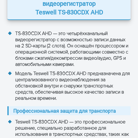
1.0-2.2 В
видеорегистратор
аудио
уровень
Teswell TS-830CDX AHD
Искажения и шумы
≤-30 дБ
Синхрониз
TS-830CDX AHD
— это четырёхканальный
Режим записи
видеорегистратор с возможностью записи данных
изображен
на 2 SD-карты (2 слота). Он оснащён процессором и
операционной системой, работающими совместно с
Сжатие аудио
G711A
блоками сжатия/декомпрессии видео/аудио, GPS и
автомобильными камерами.
H.264/H.26
Сжатие
Модель Teswell TS-830CDX AHD предназначена для
постоянн
изображения
централизованного видеонаблюдения за
поток
обстановкой внутри и снаружи транспортных
средств, обеспечивая высокое качество записи в
PAL: 4*108
реальном времени.
Формат
1080), NTS
изображений
Профессиональная защита для транспорта
(1920 x 108
Teswell TS-830CDX AHD — это профессиональное
192 кбит/с
решение, специально разработанное для
Видеопоток
с (на канал
использования в транспортных средствах, таких как