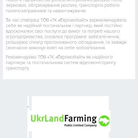
зернових, обприскування рослин), транспортні роботи
палипозаправників та навантажувачів.
За час співпраці ТОВ «ТК «Євромобайл» зарекомендувала
себе як надійний постачальник і партнер, який постійно
вдосконалює свої послуги до вимог та потреб нашого
агропідприємства, оновлює програмне забезпечення,
розширює спектр пропонованого обладнання, та завжди
своєчасно виконує взяті на себе зобов’язання.
Рекомендуємо ТОВ «ТК «Євромобайл» як надійного
партнера та постачальника систем відеомоніторингу
транспорту.