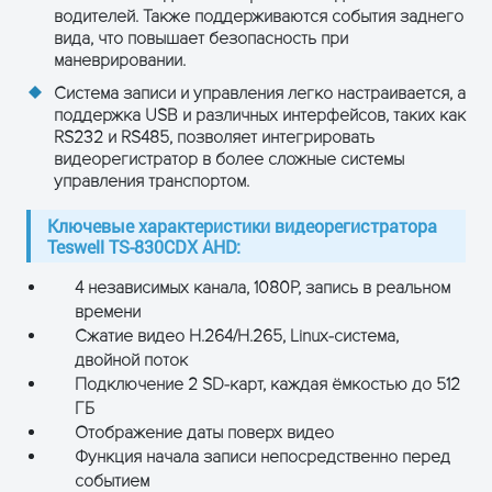
интерфейс
водителей. Также поддерживаются события заднего
вида, что повышает безопасность при
Встроенн
маневрировании.
внутренни
3G/4G
FDD-LTE/TD
Система записи и управления легко настраивается, а
поддержка USB и различных интерфейсов, таких как
LTE/WCDM
RS232 и RS485, позволяет интегрировать
(опция)
видеорегистратор в более сложные системы
управления транспортом.
Встроенн
ГЛОНАСС/GPS
ГЛОНАСС/GPS
ГЛОНАСС/
Ключевые характеристики видеорегистратора
Teswell TS-830CDX AHD:
(опция)
4 независимых канала, 1080P, запись в реальном
RS232
Да
времени
Сжатие видео H.264/H.265, Linux-система,
RS485
Да
двойной поток
Подключение 2 SD-карт, каждая ёмкостью до 512
Intercom
Да
Интерфейсы
ГБ
Отображение даты поверх видео
расширения
Встроенн
Функция начала записи непосредственно перед
Акселерометр
акселером
событием