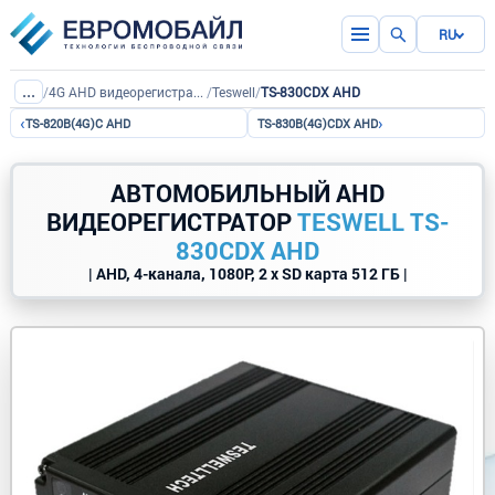
RU
...
/
4G AHD видеорегистраторы с SD картой
/
Teswell
/
TS-830CDX AHD
‹
›
TS-820B(4G)C AHD
TS-830B(4G)CDX AHD
АВТОМОБИЛЬНЫЙ AHD
ВИДЕОРЕГИСТРАТОР
TESWELL TS-
830CDX AHD
| AHD, 4-канала, 1080P, 2 x SD карта 512 ГБ |