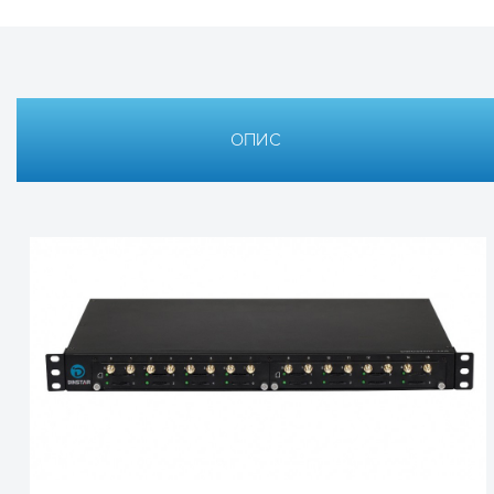
ОПИС
Технічні характеристики
Технічна документація 
VoIP GSM шлюз Din
Частотний діапазон, МГц
GSM: 850/900/18
▹ Технічна специфікація Dinstar UC2000-VF-16G-M — [РУ
Канали
16 ліній
Інтерфейси
Слот SIM-карти: 1
Інтерфейс Ethern
Консоль: 1*RS-23
Антенні роз’єми:
Світлодіодні інд