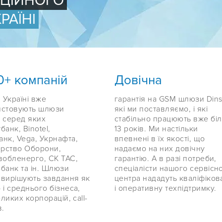
ФІЦІЙНОГО
РАЇНІ
0+ компаній
Довічна
й Україні вже
гарантія на GSM шлюзи Dinst
истовують шлюзи
які ми поставляємо, і які
r, серед яких
стабільно працюють вже бі
банк, Binotel,
13 років. Ми настільки
нк, Vega, Укрнафта,
впевнені в їх якості, що
ерство Оборони,
надаємо на них довічну
вобленерго, СК ТАС,
гарантію. А в разі потреби,
банк та ін. Шлюзи
спеціалісти нашого сервісн
r вирішують завдання як
центра нададуть кваліфіков
 і среднього бізнеса,
і оперативну техпідтримку.
еликих корпорацій, call-
в.