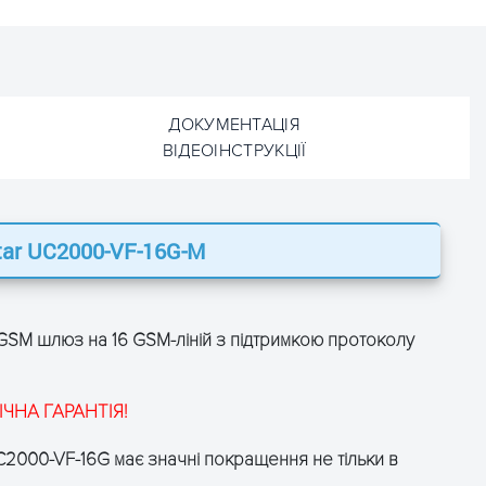
ДОКУМЕНТАЦІЯ
ВІДЕОІНСТРУКЦІЇ
tar UC2000-VF-16G-M
ЗАЛИШТЕ ЗАЯВКУ
ЗАЛИШТЕ ЗАЯВКУ
і отримайте консультацію
і отримайте консультацію
GSM шлюз на 16 GSM-ліній з підтримкою протоколу
ІЧНА ГАРАНТІЯ!
C2000-VF-16G має значні покращення не тільки в
.