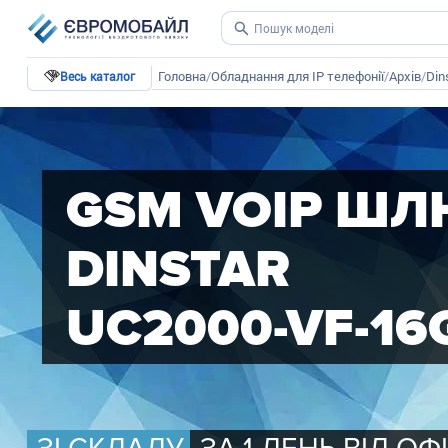
Головна
/
Обладнання для IP телефонії
/
Архів
/
Din
Весь каталог
GSM VOIP Ш
DINSTAR
UC2000-VF-16