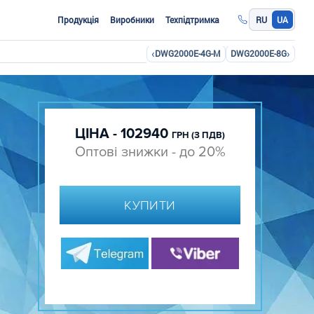
Продукція
Виробники
Техпідтримка
RU
UA
‹
›
DWG2000E-4G-M
DWG2000E-8G
ЦІНА - 102940
ГРН (З ПДВ)
Оптові знижки - до 20%
КУПИТИ