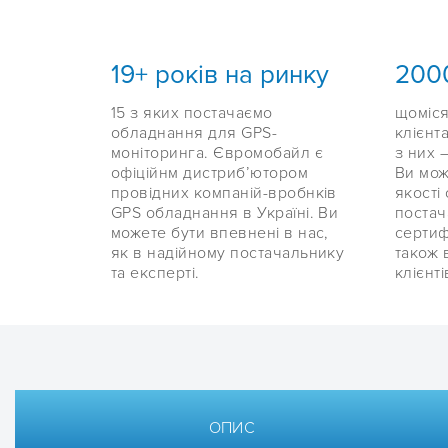
19+ років на ринку
200
15 з яких постачаємо
щоміся
обладнання для GPS-
клієнта
моніторинга. Євромобайл є
з них –
офіційнм дистриб’ютором
Ви мож
провідних компаній-вробнків
якості
GPS обладнання в Україні. Ви
постач
можете бути впевнені в нас,
сертиф
як в надійному постачальнику
також 
та експерті.
клієнті
ОПИС