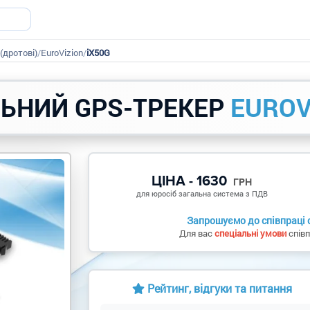
(дротові)
/
EuroVizion
/
iX50G
ЬНИЙ GPS-ТРЕКЕР
EUROV
ЦІНА - 1630
ГРН
для юросіб загальна система з ПДВ
Запрошуємо до співпраці о
Для вас
спеціальні умови
співп
Рейтинг, відгуки та питання