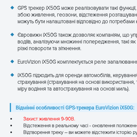
 (300 точок зберігання у пам'яті пристрою)
GPS трекер iX50G може реалізовувати такі функції,
збою живлення, геозони, відстеження розташування,
ячий» старт <5с (під відкритим небом)
лий» старт < 30с
можуть бути налаштовані відповідно до потребами к
одний» старт < 40с (під відкритим небом)
Євровижн iX50G також дозволяє компаніям, що уп
ова антена
водіїв, аналізуючи множинні попередження, такі як
різкі повороти та зіткнення.
ована керамічна чіп-антена 18мм*18мм*2мм
EuroVizion iX50G комплектується реле запалювання
iX50G підходить для оренди автомобілів, керування
страхування (страхування на основі використання, т
міру водіння та автострахування на основі миль).
Відмінні особливості GPS-трекера EuroVizion iX50G:
Захист живлення 9-90В.
Відстеження в реальному часі - оновлення положенн
Відтворення треку – ви можете відстежити історію р