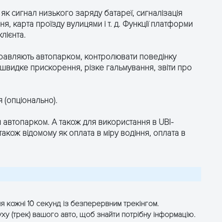
 як сигнал низького заряду батареї, сигналізація
 карта проїзду вулицями і т. д. Функції платформи
лієнта.
равляють автопарком, контролювати поведінку
 швидке прискорення, різке гальмування, звіти про
 (опціонально).
 автопарком. А також для використання в UBI-
акож відомому як оплата в міру водіння, оплата в
я кожні 10 секунд із безперервним трекінгом.
уху (трек) вашого авто, щоб знайти потрібну інформацію.