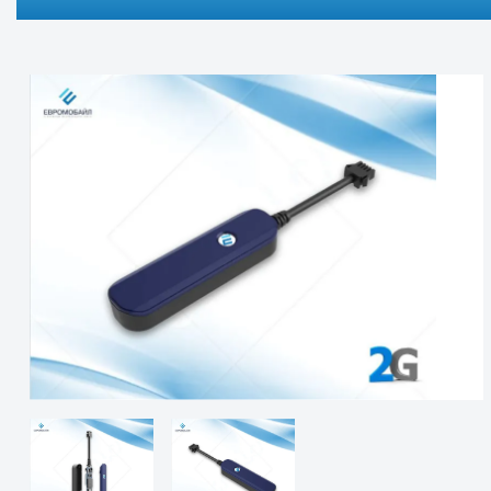
Технічні характеристики
Технічна документа
Автомобільний GPS-т
GPS чіп
MT2
▹ Посібник користувача EuroVizion iX50G - [UKR]
🔍
Розміри, мм
85(L
Тип мережі
GSM
GPRS
Клас
Канали
22 т
Чутливість GPS
-144
Чутливість стеження
-160
Вхідна напруга
9~9