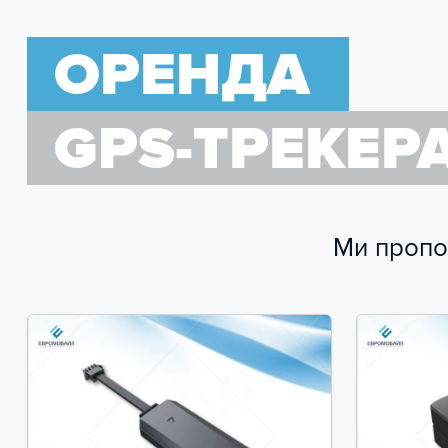
Віддалена перевірка стану обладнання
Стат
Ріве
ОРЕНДА
GPS-ТРЕКЕР
Ми пропон