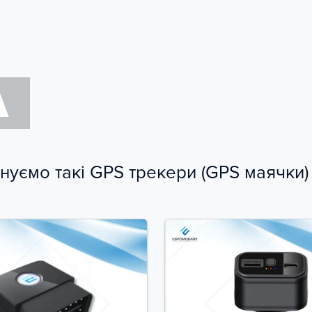
ус місця розташування GPS (Backend showing)
нь сигналу GSM (Backend showing)
А
уємо такі GPS трекери (GPS маячки)