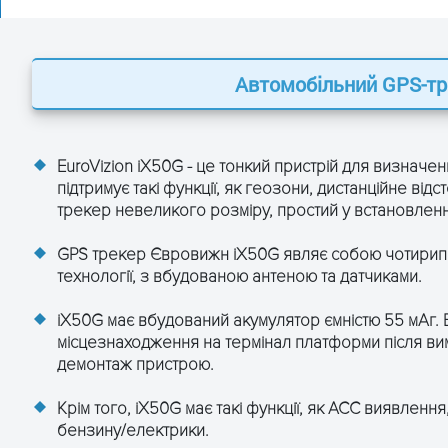
ція EuroVizion iX50G:
Автомобільний GPS-т
рекер EuroVizion iX50G
503D
EuroVizion iX50G - це тонкий пристрій для визначе
)х24(W)х14(H)
підтримує такі функції, як геозони, дистанційне в
трекер невеликого розміру, простий у встановленні 
с 12.TCP/IP вбудований модуль GSM
GPS трекер Євровижн iX50G являє собою чотирипр
технології, з вбудованою антеною та датчиками.
река, 66 каналів захвату
iX50G має вбудований акумулятор ємністю 55 мАг. 
дБм
місцезнаходження на термінал платформи після ви
демонтаж пристрою.
дБм
Крім того, iX50G має такі функції, як ACC виявленн
0В
бензину/електрики.