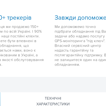
0+ трекерів
Завжди допомож
ця ми продаємо 150+
Ми допоможемо точно
м по всій Україні. І 90%
підібрати обладнання під Ва
 наші постійні клієнти.
задачи або надамо послугу
ете бути впевнені в
GPS-моніторинга "під ключ".
 обладнання, що
Власний сервісний центр
ається нами, воно є
надасть гарантійну та
ікованим в Україні, а
післягарантійну підтримку. 
в якості обслуговування
не залишитеся один на оди
в.
обладнанням.
ТЕХНІЧНІ
ХАРАКТЕРИСТИКИ