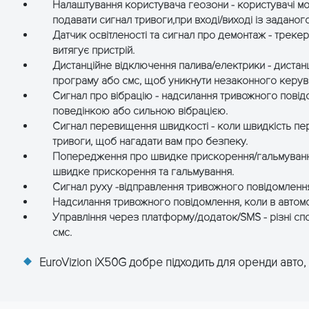
Налаштування користувача геозони - користувачі мож
та
подавати сигнал тривоги,при вході/виході із задано
оне
Датчик освітленості та сигнал про демонтаж - треке
витягує пристрій.
Дистанційне відключення палива/електрики - дистан
програму або смс, щоб уникнути незаконного керув
Ач
Сигнал про вібрацію - надсилання тривожного повід
поведінкою або сильною вібрацією.
Сигнал перевищення швидкості - коли швидкість пе
тривоги, щоб нагадати вам про безпеку.
Попередження про швидке прискорення/гальмування -
швидке прискорення та гальмування.
, Платформа
Сигнал руху -відправлення тривожного повідомлення
Надсилання тривожного повідомлення, коли в автомо
Управління через платформу/додаток/SMS - різні сп
смс.
EuroVizion iX50G добре підходить для оренди авто, 