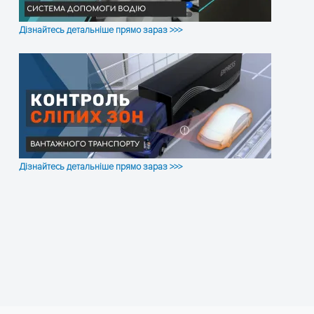
GPS підсвічування
Жов
Дізнайтесь детальніше прямо зараз >>>
GSM освітлення
Черв
Вбудований акумулятор
Так
Ємність батареї
55м
Порт завантаження даних
Ні
Функціональний порт
Ні
Дізнайтесь детальніше прямо зараз >>>
Установка параметрів
SMS
Геозона
Так
Віддалене відключення живлення
Так
Попередження про обрив дроту
Так
Попередження про вібрацію
Так