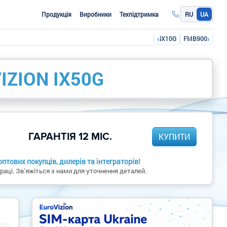
Продукція
Виробники
Техпідтримка
RU
UA
‹
›
iX10G
FMB900
IZION IX50G
ГАРАНТІЯ 12 МІС.
КУПИТИ
птових покупців, дилерів та інтеграторів!
раці. Звʼяжіться з нами для уточнення деталей.