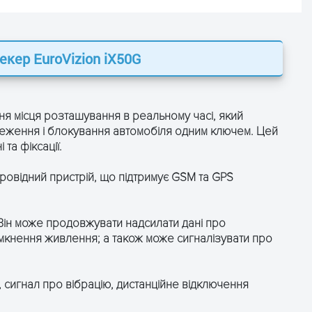
рекер
EuroVizion iX50G
ЗАЛИШТЕ ЗАЯВКУ
ЗАЛИШТЕ ЗАЯВКУ
і отримайте консультацію
і отримайте консультацію
ння місця розташування в реальному часі, який
ідстеження і блокування автомобіля одним ключем. Цей
та фіксації.
овідний пристрій, що підтримує GSM та GPS
Він може продовжувати надсилати дані про
мкнення живлення; а також може сигналізувати про
я, сигнал про вібрацію, дистанційне відключення
ОТРИМАТИ КОНСУЛЬТАЦІЮ
ОТРИМАТИ КОНСУЛЬТАЦІЮ