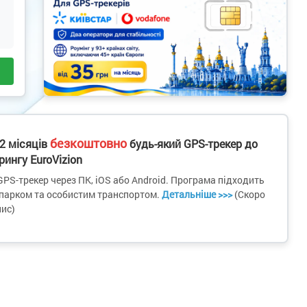
безкоштовно
12 місяців
будь-який GPS-трекер до
ингу EuroVizion
PS-трекер через ПК, iOS або Android. Програма підходить
опарком та особистим транспортом.
Детальніше >>>
(Скоро
пис)