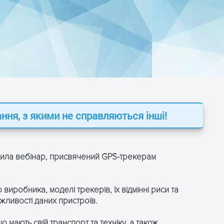
ння, з якими не справляються інші!
дила вебінар, присвячений GPS-трекерам
виробника, моделі трекерів, їх відмінні риси та
жливості даних пристроїв.
о мають свій транспорт та техніку, а також