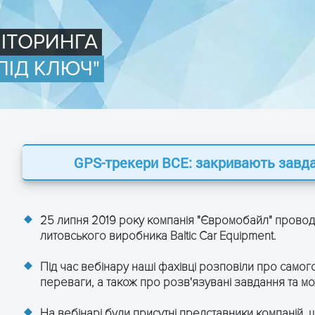
ІТОРИНГА
ПІД КЛЮЧ"
GPS-трекери BCE: закривають завда
25 липня 2019 року компанія "Євромобайл" прово
литовського виробника Baltic Car Equipment.
Під час вебінару наші фахівці розповіли про самого 
переваги, а також про розв'язувані завдання та мо
На вебінарі були присутні представники компаній, щ