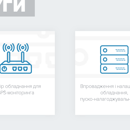
УГИ
бір обладнання для
Впровадження і нала
PS-моніторинга
обладнання,
пуско-налагоджувальн