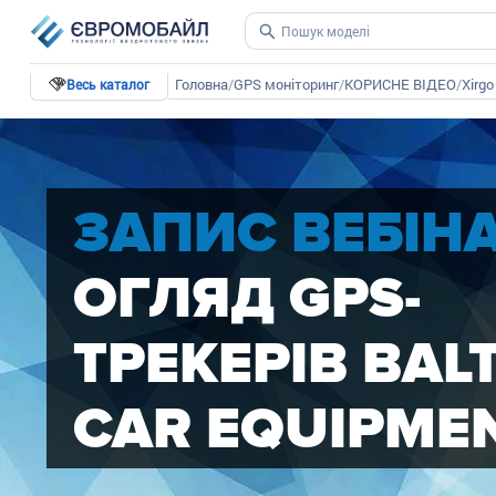
Головна
/
GPS моніторинг
/
КОРИСНЕ ВІДЕО
/
Xirgo
Весь каталог
ЗАПИС ВЕБІНА
ОГЛЯД GPS-
ТРЕКЕРІВ BALT
CAR EQUIPME