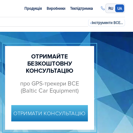
Продукція
Виробники
Техпідтримка
RU
UA
‹
Інструменти ВСE для розвитку телематичних рішень
ОТРИМАЙТЕ
БЕЗКОШТОВНУ
КОНСУЛЬТАЦІЮ
про GPS-трекери BCE
(Baltic Car Equipment)
ОТРИМАТИ КОНСУЛЬТАЦІЮ