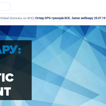
 Global (Sensata, ex-BCE)
/
Огляд GPS-трекерів BCE. Запис вебінару 25.07.19
РУ:
IC
NT