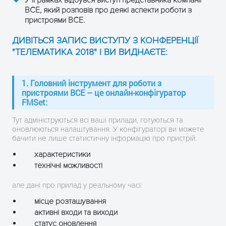
У її рамках відбувся виступ представника компанії
ВСE, який розповів про деякі аспекти роботи з
пристроями ВСE.
ДИВІТЬСЯ ЗАПИС ВИСТУПУ З КОНФЕРЕНЦІЇ
"ТЕЛЕМАТИКА 2018" І ВИ ВИДНАЄТЕ:
1. Головний інструмент для роботи з
пристроями ВСE – це онлайн-конфігуратор
FMSet:
Тут адмініструються всі ваші прилади, готуються та
оновлюються налаштування. У конфігураторі ви можете
бачити не лише статистичну інформацію про пристрій:
характеристики
технічні можливості
але дані про прилад у реальному часі:
місце розташування
активні входи та виходи
статус оновлення