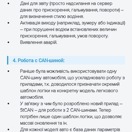
Дані для звіту (просто надсилання на сервер
даних про прискорення, гальмування, повороти) –
для визначення стилю водіння.
Активація виходу (наприклад, зумеру або індикації)
– при порушенні водієм встановлених величин
прискорення, гальмування, умов повороту.
Виявлення аварій.
4. Робота с CAN-шиной:
Раніше була можливість використовувати одну
CAN-шину автомобіля, що ускладнювало роботу з
приладами, т.к. доводилося призначати окремий
шаблон логіки на конкретну модель легкового
автомобіля.
У зв'язку з чим було розроблено новий прилад –
StCAN – для роботи з 2 CAN-шинами. Тепер
потрібен лише один шаблон логіки, що дозволяє
масові оновлення та ін.
Для кожної моделі авто є база даних параметрів