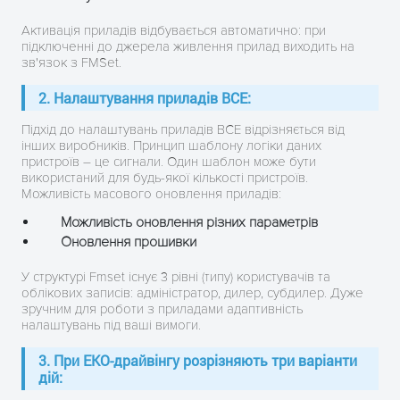
Активація приладів відбувається автоматично: при
підключенні до джерела живлення прилад виходить на
зв'язок з FMSet.
2. Налаштування приладів ВСE:
Підхід до налаштувань приладів ВСE відрізняється від
інших виробників. Принцип шаблону логіки даних
пристроїв – це сигнали. Один шаблон може бути
використаний для будь-якої кількості пристроїв.
Можливість масового оновлення приладів:
Можливість оновлення різних параметрів
Оновлення прошивки
У структурі Fmset існує 3 рівні (типу) користувачів та
облікових записів: адміністратор, дилер, субдилер. Дуже
зручним для роботи з приладами адаптивність
налаштувань під ваші вимоги.
3. При ЕКО-драйвінгу розрізняють три варіанти
дій: