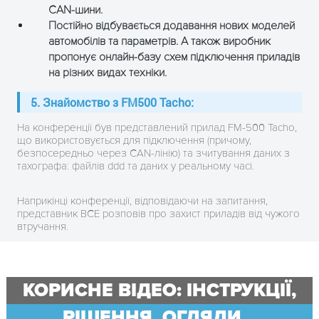
CAN-шини.
Постійно відбувається додавання нових моделей
автомобілів та параметрів. А також виробник
пропонує онлайн-базу схем підключення приладів
на різних видах техніки.
5. Знайомство з FM500 Tacho:
На конференції був представлений прилад FM-500 Tacho,
що використовується для підключення (причому,
безпосередньо через CAN-лінію) та зчитування даних з
тахографа: файлів ddd та даних у реальному часі.
Наприкінці конференції, відповідаючи на запитання,
представник ВСE розповів про захист приладів від чужого
втручання.
КОРИСНЕ ВІДЕО: ІНСТРУКЦІЇ,
РІШЕННЯ, ОГЛЯДИ...